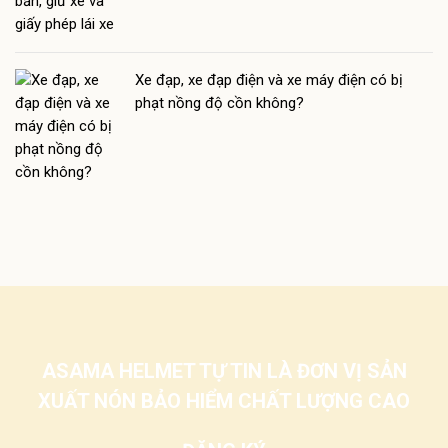
Xe đạp, xe đạp điện và xe máy điện có bị
phạt nồng độ cồn không?
ASAMA HELMET TỰ TIN LÀ ĐƠN VỊ SẢN
XUẤT NÓN BẢO HIỂM CHẤT LƯỢNG CAO