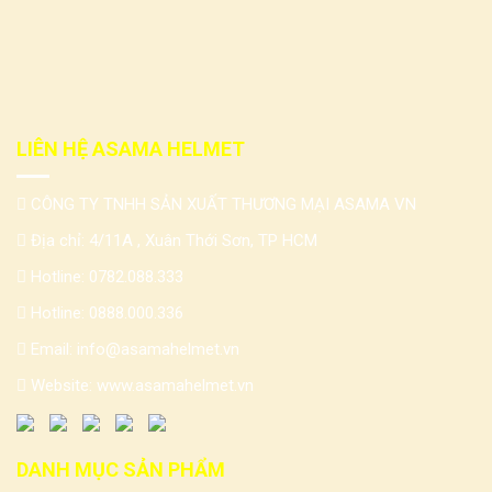
LIÊN HỆ ASAMA HELMET
CÔNG TY TNHH SẢN XUẤT THƯƠNG MẠI ASAMA VN
Địa chỉ: 4/11A , Xuân Thới Sơn, TP HCM
Hotline:
0782.088.333
Hotline:
0888.000.336
Email:
info@asamahelmet.vn
Website:
www.asamahelmet.vn
DANH MỤC SẢN PHẨM