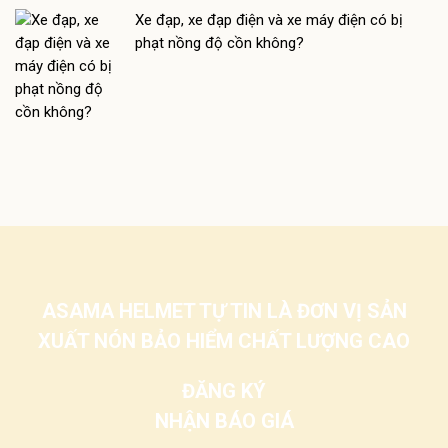
Xe đạp, xe đạp điện và xe máy điện có bị
phạt nồng độ cồn không?
ASAMA HELMET TỰ TIN LÀ ĐƠN VỊ SẢN
XUẤT NÓN BẢO HIỂM CHẤT LƯỢNG CAO
ĐĂNG KÝ
NHẬN BÁO GIÁ