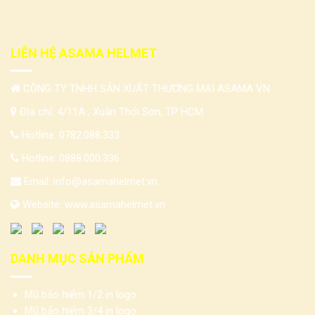
LIÊN HỆ ASAMA HELMET
CÔNG TY TNHH SẢN XUẤT THƯƠNG MẠI ASAMA VN
Địa chỉ: 4/11A , Xuân Thới Sơn, TP HCM
Hotline:
0782.088.333
Hotline:
0888.000.336
Email:
info@asamahelmet.vn
Website:
www.asamahelmet.vn
DANH MỤC SẢN PHẨM
Mũ bảo hiểm 1/2 in logo
Mũ bảo hiểm 3/4 in logo