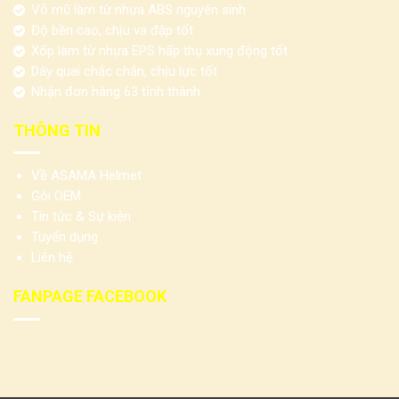
Vỏ mũ làm từ nhựa ABS nguyên sinh
Độ bền cao, chịu va đập tốt
Xốp làm từ nhựa EPS hấp thụ xung động tốt
Dây quai chắc chắn, chịu lực tốt
Nhận đơn hàng 63 tỉnh thành
THÔNG TIN
Về ASAMA Helmet
Gói OEM
Tin tức & Sự kiện
Tuyển dụng
Liên hệ
FANPAGE FACEBOOK