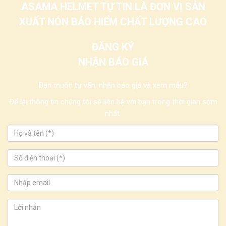
ASAMA HELMET TỰ TIN LÀ ĐƠN VỊ SẢN
XUẤT NÓN BẢO HIỂM CHẤT LƯỢNG CAO
ĐĂNG KÝ
NHẬN BÁO GIÁ
Bạn muốn tư vấn, nhận báo giá và xem mẫu?
Để lại thông tin chúng tôi sẽ liên hệ với bạn trong thời gian sớm
nhất.