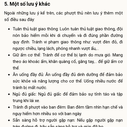
5. Một số lưu ý khác
Ngoài những lưu ý kể trên, các phượt thủ nên lưu ý thêm một
số điều sau đây:
Tuân thủ luật giao thông: Luôn tuân thủ luật giao thông, đội
nón bảo hiểm mỗi khi di chuyển và đi đúng phần đường
quy định. Tránh vi phạm giao thông như: vượt đèn đỏ, đi
ngược chiều, lạng lách, phóng nhanh vượt ẩu,…
Giữ ấm cơ thể: Tránh để cơ thể bị lạnh do mưa gió. Mang
theo áo khoác ấm, khăn quàng cổ, găng tay,… để giữ ấm cơ
thể.
Ăn uống đầy đủ: Ăn uống đầy đủ dinh dưỡng để đảm bảo
sức khỏe và năng lượng cho cơ thể. Uống nhiều nước để
tránh bị mất nước.
Ngủ đủ giấc: Ngủ đủ giấc để đảm bảo sự tỉnh táo và tập
trung khi lái xe.
Tránh đi phượt vào ban đêm: Ban đêm tầm nhìn hạn chế và
nguy hiểm hơn nhiều so với ban ngày.
Sẵn sàng hỗ trợ người gặp nạn: Nếu gặp người gặp nạn
trên đường đi, hãy sẵn sàng hỗ trợ và giúp đỡ họ.