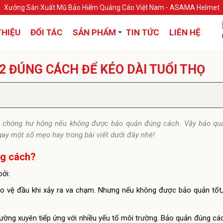
Xưởng Sản Xuất Mũ Bảo Hiểm Quảng Cáo Việt Nam - ASAMA Helmet
THIỆU
ĐỐI TÁC
SẢN PHẨM
TIN TỨC
LIÊN HỆ
2 ĐÚNG CÁCH ĐỂ KÉO DÀI TUỔI THỌ
h chóng hư hỏng nếu không được bảo quản đúng cách. Vậy bảo qu
ay một số mẹo hay trong bài viết dưới đây nhé!
ng cách?
ởi:
ảo vệ đầu khi xảy ra va chạm. Nhưng nếu không được bảo quản tốt
hường xuyên tiếp ứng với nhiều yếu tố môi trường. Bảo quản đúng cá