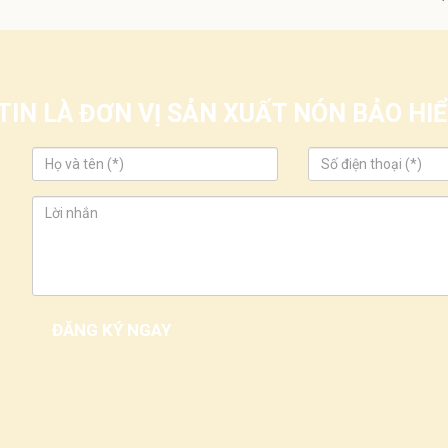
IN LÀ ĐƠN VỊ SẢN XUẤT NÓN BẢO H