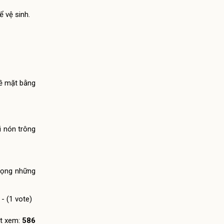
 vệ sinh.
bề mặt bằng
i nón trông
vọng những
 - (1 vote)
t xem:
586