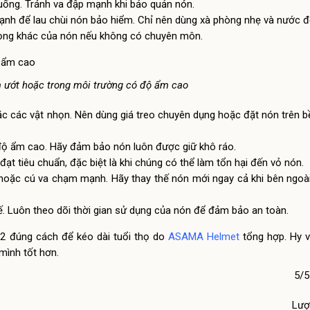
xuống. Tránh va đập mạnh khi bảo quản nón.
nh để lau chùi nón bảo hiểm. Chỉ nên dùng xà phòng nhẹ và nước để
trọng khác của nón nếu không có chuyên môn.
 ướt hoặc trong môi trường có độ ẩm cao
oặc các vật nhọn. Nên dùng giá treo chuyên dụng hoặc đặt nón trên 
độ ẩm cao. Hãy đảm bảo nón luôn được giữ khô ráo.
ạt tiêu chuẩn, đặc biệt là khi chúng có thể làm tổn hại đến vỏ nón.
hoặc cú va chạm mạnh. Hãy thay thế nón mới ngay cả khi bên ngoà
. Luôn theo dõi thời gian sử dụng của nón để đảm bảo an toàn.
/2 đúng cách để kéo dài tuổi thọ do
ASAMA Helmet
tổng hợp. Hy 
mình tốt hơn.
5/5
Lượ