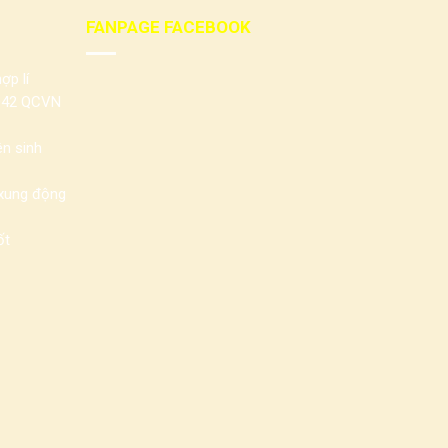
FANPAGE FACEBOOK
ợp lí
042 QCVN
n sinh
 xung động
ốt