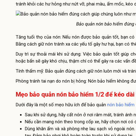
tránh khỏi các hư hỏng như nứt vỡ, phai màu, ẩm mốc, kéo d
Bảo quản nón bảo hiểm đúng c
Tăng tuổi thọ của nón: Nếu nón được bảo quản tốt, bạn có 
Bằng cách giữ nón tránh xa các yếu tố gây hư hại, bạn có thể 
Duy trì sự thoải mái khi sử dụng: Việc bảo quản tốt giúp 
hoặc bẩn sẽ gây khó chịu, thậm chí có thể gây ra các vấn đ
Tính thẩm mỹ: Bảo quản đúng cách giữ nón luôn mới và trán
Phòng tránh tai nạn do nón bị hỏng: Nón bảo hiểm không đư
Mẹo bảo quản nón bảo hiểm 1/2 để kéo dài 
Dưới đây là một số mẹo hữu ích để bảo quản
nón bảo hiểm 
Sau khi sử dụng, hãy cất nón ở nơi râm mát, tránh ánh n
Nếu cần mang nón theo trong cốp xe, hãy chọn nơi có đ
Dùng khăn ẩm và xà phòng nhẹ lau sạch vỏ ngoài nón. V
tay. Đảm bảo phơi khô hoàn toàn trước khi sử dụng lại.