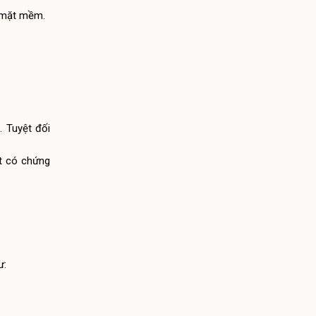
ề mặt mềm.
. Tuyệt đối
ất có chứng
ư: