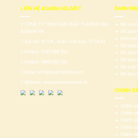
LIÊN HỆ ASAMA HELMET
DANH MỤ
CÔNG TY TNHH SẢN XUẤT THƯƠNG MẠI
Mũ bảo h
ASAMA VN
Mũ bảo h
Kính mũ
Địa chỉ: 4/11A , Xuân Thới Sơn, TP HCM
Mũ bảo 
Hotline:
0782.088.333
Mũ bảo 
Mũ bảo h
Hotline:
0888.000.336
Mũ bảo 
Email:
info@asamahelmet.vn
Mũ bảo h
Website:
www.asamahelmet.vn
CHÍNH S
Chính s
Chính s
Chính sá
Chính sá
Chính s