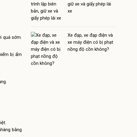
giữ xe và giấy phép lái
xe
Xe đạp, xe đạp điện và
ới quá sớm.
xe máy điện có bị phạt
nồng độ cồn không?
 hiểm bị ẩm
ụng.
ệt.
 nhàng bằng