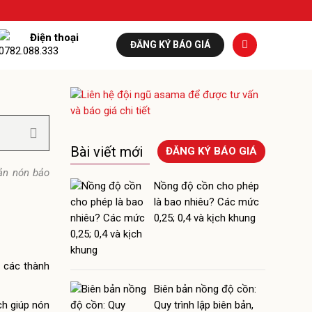
Điện thoại
ĐĂNG KÝ BÁO GIÁ
0782.088.333
Bài viết mới
ĐĂNG KÝ BÁO GIÁ
ản nón bảo
Nồng độ cồn cho phép
là bao nhiêu? Các mức
0,25; 0,4 và kịch khung
, các thành
Biên bản nồng độ cồn:
ch giúp nón
Quy trình lập biên bản,