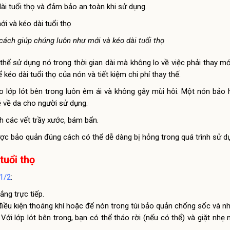
ài tuổi thọ và đảm bảo an toàn khi sử dụng.
ách giúp chúng luôn như mới và kéo dài tuổi thọ
thể sử dụng nó trong thời gian dài mà không lo về việc phải thay m
kéo dài tuổi thọ của nón và tiết kiệm chi phí thay thế.
cho lớp lót bên trong luôn êm ái và không gây mùi hôi. Một nón bảo
ề về da cho người sử dụng.
h các vết trầy xước, bám bẩn.
ợc bảo quản đúng cách có thể dễ dàng bị hỏng trong quá trình sử d
tuổi thọ
1/2
:
ắng trực tiếp.
iều kiện thoáng khí hoặc để nón trong túi bảo quản chống sốc và nhi
ới lớp lót bên trong, bạn có thể tháo rời (nếu có thể) và giặt nhẹ