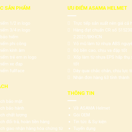
C SẢN PHẨM
ƯU ĐIỂM ASAMA HELMET
iểm 1/2 in logo
Trực tiếp sản xuất nên giá cả h
iểm 3/4 in logo
Hàng đạt chuẩn CR số 51523
 bảo hiểm
2:2021/BKHCN
hiểm phi công
Vỏ mũ làm từ nhựa ABS nguyê
hiểm kính âm
Độ bền cao, chịu va đập tốt
iểm trẻ em in logo
Xốp làm từ nhựa EPS hấp thụ
hiểm xe đạp
tốt
iểm fullface
Dây quai chắc chắn, chịu lực t
Nhận đơn hàng 63 tỉnh thành
ÁCH
THÔNG TIN
ách bảo mật
ách bảo hành
Về ASAMA Helmet
ch chất lượng
Gói OEM
ch đổi trả, hoàn tiền hàng
Tin tức & Sự kiện
ách giao nhận hàng hóa chứng từ
Tuyển dụng