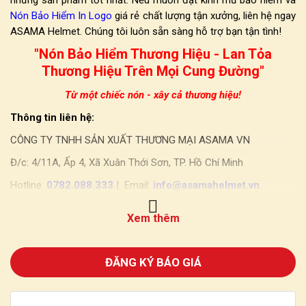
những sản phẩm tốt nhất. Nếu muốn đặt kính mũ bảo hiểm và
Nón Bảo Hiểm In Logo
giá rẻ chất lượng tận xưởng,
liên hệ ngay
ASAMA Helmet
. Chúng tôi luôn sẵn sàng hỗ trợ bạn tận tình!
"Nón Bảo Hiểm Thương Hiệu - Lan Tỏa
Thương Hiệu Trên Mọi Cung Đường"
Từ một chiếc nón - xây cả thương hiệu!
Thông tin liên hệ:
CÔNG TY TNHH SẢN XUẤT THƯƠNG MẠI ASAMA VN
Đ/c: 4/11A, Ấp 4, Xã Xuân Thới Sơn, TP. Hồ Chí Minh
Hotline:
0782.088.333
| Email:
info@asamahelmet.vn
Xem thêm
ĐĂNG KÝ BÁO GIÁ
DANH MỤC SẢN PHẨM