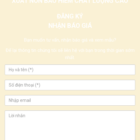
XUẤT NÓN BẢO HIỂM CHẤT LƯỢNG CAO
ĐĂNG KÝ
NHẬN BÁO GIÁ
Bạn muốn tư vấn, nhận báo giá và xem mẫu?
Để lại thông tin chúng tôi sẽ liên hệ với bạn trong thời gian sớm
nhất.