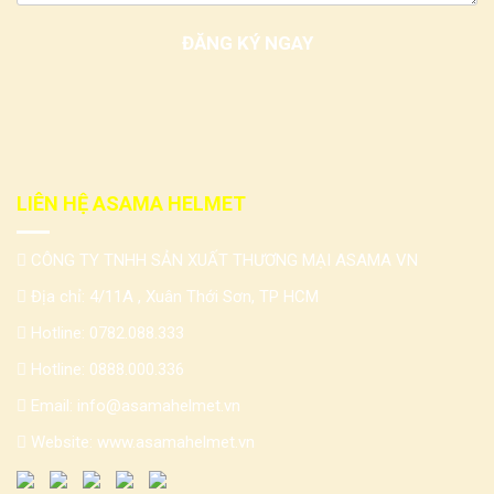
LIÊN HỆ ASAMA HELMET
CÔNG TY TNHH SẢN XUẤT THƯƠNG MẠI ASAMA VN
Địa chỉ: 4/11A , Xuân Thới Sơn, TP HCM
Hotline:
0782.088.333
Hotline:
0888.000.336
Email:
info@asamahelmet.vn
Website:
www.asamahelmet.vn