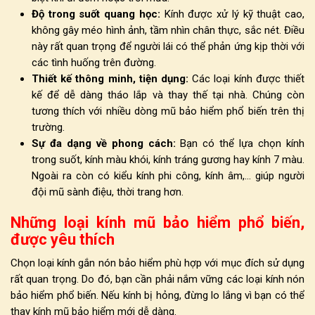
Độ trong suốt quang học:
Kính được xử lý kỹ thuật cao,
không gây méo hình ảnh, tầm nhìn chân thực, sắc nét. Điều
này rất quan trọng để người lái có thể phản ứng kịp thời với
các tình huống trên đường.
Thiết kế thông minh, tiện dụng:
Các loại kính được thiết
kế để dễ dàng tháo lắp và thay thế tại nhà. Chúng còn
tương thích với nhiều dòng mũ bảo hiểm phổ biến trên thị
trường.
Sự đa dạng về phong cách:
Bạn có thể lựa chọn kính
trong suốt, kính màu khói, kính tráng gương hay kính 7 màu.
Ngoài ra còn có kiểu kính phi công, kính âm,... giúp người
đội mũ sành điệu, thời trang hơn.
Những loại kính mũ bảo hiểm phổ biến,
được yêu thích
Chọn loại
kính gắn nón bảo hiểm phù hợp với mục đích sử dụng
rất quan trọng. Do đó, bạn cần phải nắm vững các loại kính nón
bảo hiểm phổ biến. Nếu kính bị hỏng, đừng lo lắng vì bạn có thể
thay kính mũ bảo hiểm mới dễ dàng.