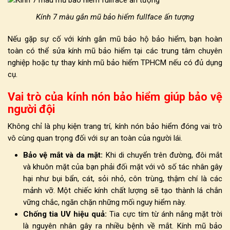
Kính 7 màu gắn mũ bảo hiểm fullface ấn tượng
Nếu gặp sự cố với kính gắn mũ bảo hộ bảo hiểm, bạn hoàn
toàn có thể sửa kính mũ bảo hiểm tại các trung tâm chuyên
nghiệp hoặc tự thay kính mũ bảo hiểm TPHCM nếu có đủ dụng
cụ.
Vai trò của kính nón bảo hiểm giúp bảo vệ
người đội
Không chỉ là phụ kiện trang trí,
kính nón bảo hiểm
đóng vai trò
vô cùng quan trọng đối với sự an toàn của người lái.
Bảo vệ mắt và da mặt:
Khi di chuyển trên đường, đôi mắt
và khuôn mặt của bạn phải đối mặt với vô số tác nhân gây
hại như bụi bẩn, cát, sỏi nhỏ, côn trùng, thậm chí là các
mảnh vỡ. Một chiếc kính chất lượng sẽ tạo thành lá chắn
vững chắc, ngăn chặn những mối nguy hiểm này.
Chống tia UV hiệu quả:
Tia cực tím từ ánh nắng mặt trời
là nguyên nhân gây ra nhiều bệnh về mắt. Kính mũ bảo