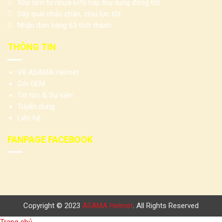
Xốp làm từ nhựa EPS hấp thụ xung động tốt
Dây quai chắc chắn, chịu lực tốt
Nhận đơn hàng 63 tỉnh thành
THÔNG TIN
Về ASAMA Helmet
Gói OEM
Tin tức & Sự kiện
Tuyển dụng
Liên hệ
FANPAGE FACEBOOK
Copyright © 2023
ASAMA Helmet
. All Rights Reserved