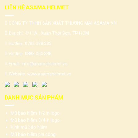
LIÊN HỆ ASAMA HELMET
CÔNG TY TNHH SẢN XUẤT THƯƠNG MẠI ASAMA VN
Địa chỉ: 4/11A , Xuân Thới Sơn, TP HCM
Hotline:
0782.088.333
Hotline:
0888.000.336
Email:
info@asamahelmet.vn
Website:
www.asamahelmet.vn
DANH MỤC SẢN PHẨM
Mũ bảo hiểm 1/2 in logo
Mũ bảo hiểm 3/4 in logo
Kính mũ bảo hiểm
Mũ bảo hiểm phi công