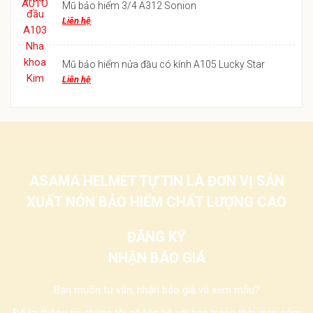
Mũ bảo hiểm 3/4 A312 Sonion
Liên hệ
Mũ bảo hiểm nửa đầu có kính A105 Lucky Star
Liên hệ
ASAMA HELMET TỰ TIN LÀ ĐƠN VỊ SẢN
XUẤT NÓN BẢO HIỂM CHẤT LƯỢNG CAO
ĐĂNG KÝ
NHẬN BÁO GIÁ
Bạn muốn tư vấn, nhận báo giá và xem mẫu?