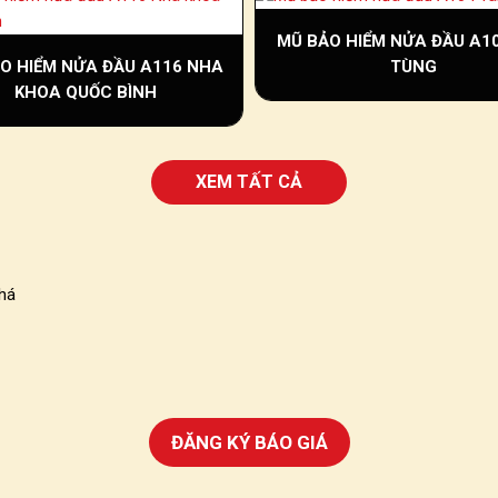
MŨ BẢO HIỂM NỬA ĐẦU A1
O HIỂM NỬA ĐẦU A116 NHA
TÙNG
KHOA QUỐC BÌNH
XEM TẤT CẢ
ĐĂNG KÝ BÁO GIÁ