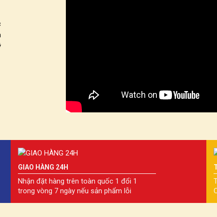
c
n
ý
GIAO HÀNG 24H
Nhận đặt hàng trên toàn quốc 1 đổi 1
T
trong vòng 7 ngày nếu sản phẩm lỗi