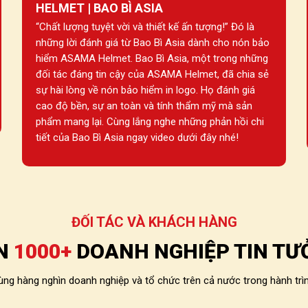
HELMET | BAO BÌ ASIA
“Chất lượng tuyệt vời và thiết kế ấn tượng!” Đó là
những lời đánh giá từ Bao Bì Asia dành cho nón bảo
hiểm ASAMA Helmet. Bao Bì Asia, một trong những
đối tác đáng tin cậy của ASAMA Helmet, đã chia sẻ
sự hài lòng về nón bảo hiểm in logo. Họ đánh giá
cao độ bền, sự an toàn và tính thẩm mỹ mà sản
phẩm mang lại. Cùng lắng nghe những phản hồi chi
tiết của Bao Bì Asia ngay video dưới đây nhé!
ĐỐI TÁC VÀ KHÁCH HÀNG
N
1000+
DOANH NGHIỆP TIN TƯ
 hàng nghìn doanh nghiệp và tổ chức trên cả nước trong hành trìn