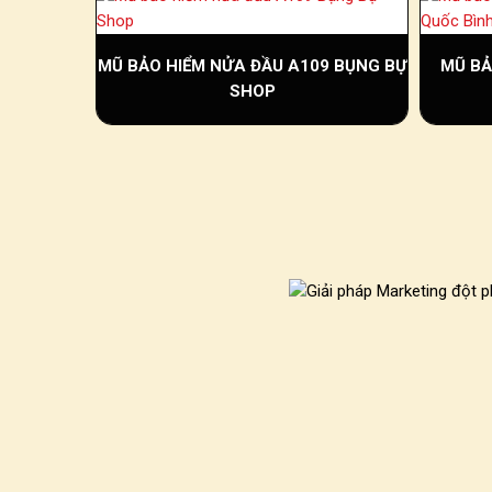
MŨ BẢO HIỂM NỬA ĐẦU A109 BỤNG BỰ
MŨ BẢ
SHOP