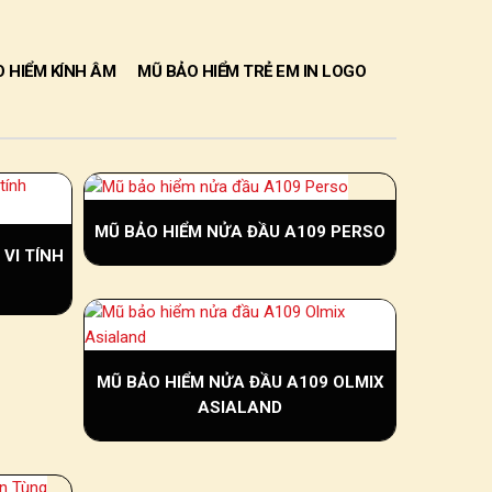
 HIỂM KÍNH ÂM
MŨ BẢO HIỂM TRẺ EM IN LOGO
MŨ BẢO HIỂM NỬA ĐẦU A109 PERSO
VI TÍNH
MŨ BẢO HIỂM NỬA ĐẦU A109 OLMIX
ASIALAND