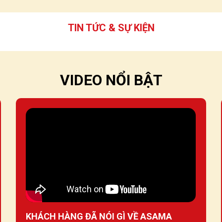
TIN TỨC & SỰ KIỆN
VIDEO NỔI BẬT
KHÁCH HÀNG ĐÃ NÓI GÌ VỀ ASAMA