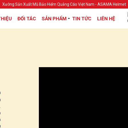
Xưởng Sản Xuất Mũ Bảo Hiểm Quảng Cáo Việt Nam - ASAMA Helmet
THIỆU
ĐỐI TÁC
SẢN PHẨM
TIN TỨC
LIÊN HỆ
m
u
.
n
m
ụ