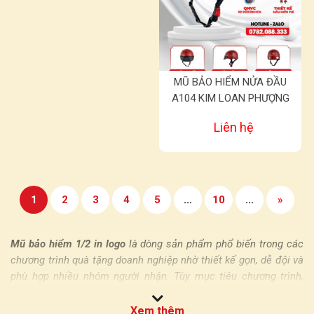
MŨ BẢO HIỂM NỬA ĐẦU
A104 KIM LOAN PHƯỢNG
Liên hệ
1
2
3
4
5
...
10
...
»
Mũ bảo hiểm 1/2 in logo
là dòng sản phẩm phổ biến trong các
chương trình quà tặng doanh nghiệp nhờ thiết kế gọn, dễ đội và
phù hợp nhiều nhóm người nhận. Tùy mục tiêu chương trình,
doanh nghiệp có thể chọn mũ không kính, mũ có kính, mẫu có
lưỡi trai hoặc kính phi công.
Xem thêm