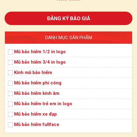
ASAMA Helmet là xưởng sản xuất mũ bảo hiểm
in logo cho doanh nghiệp theo yêu cầu, tập trung
ĐĂNG KÝ BÁO GIÁ
vào giải pháp quà tặng marketing di động và
cung cấp mũ bảo hiểm 1/2 số lượng lớn.
DANH MỤC SẢN PHẨM
Mũ bảo hiểm 1/2 in logo là gì?
Mũ bảo hiểm 1/2 in logo
Mũ bảo hiểm 1/2
là kiểu mũ che phủ phần trên của đầu, không
Mũ bảo hiểm 3/4 in logo
bao quanh tai, gáy và cằm như mũ 3/4 hoặc fullface. Sản phẩm
có kiểu dáng nhỏ gọn, dễ đội và thuận tiện khi di chuyển hằng
Kính mũ bảo hiểm
ngày trong đô thị.
Mũ bảo hiểm phi công
Mũ bảo hiểm 1/2 in logo
được bổ sung logo, tên doanh
Mũ bảo hiểm kính âm
nghiệp, slogan hoặc thông điệp truyền thông trên bề mặt vỏ.
Màu mũ được lựa chọn để phù hợp với bộ nhận diện thương
Mũ bảo hiểm trẻ em in logo
hiệu.
Mũ bảo hiểm xe đạp
Dòng sản phẩm này được dùng cho:
Mũ bảo hiểm fullface
Quà tặng khách hàng