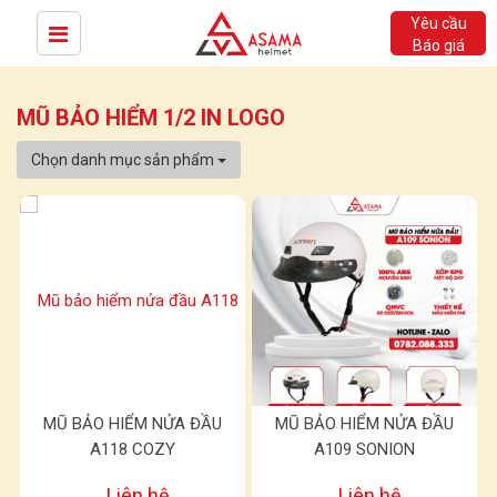
Yêu cầu
Báo giá
MŨ BẢO HIỂM 1/2 IN LOGO
Chọn danh mục sản phẩm
MŨ BẢO HIỂM NỬA ĐẦU
MŨ BẢO HIỂM NỬA ĐẦU
A118 COZY
A109 SONION
Liên hệ
Liên hệ