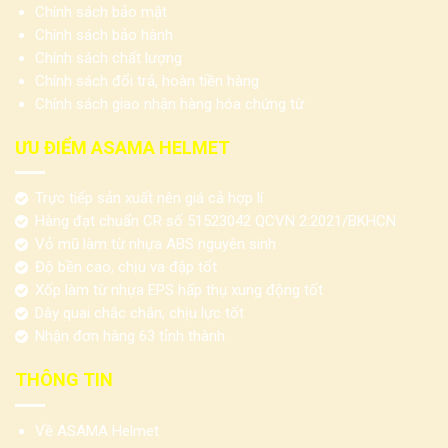
Quảng bá thương hiệu trong quá trình di chuyển
Chính sách bảo mật
Chính sách bảo hành
Khi người nhận sử dụng sản phẩm thường xuyên, logo trên mũ
Chính sách chất lượng
có cơ hội xuất hiện nhiều lần trong đời sống hằng ngày.
Chính sách đổi trả, hoàn tiền hàng
Chính sách giao nhận hàng hóa chứng từ
Kiểu mũ 1/2 gắn mỏ kết năng động, trẻ trung
ƯU ĐIỂM ASAMA HELMET
Các mẫu mũ bảo hiểm 1/2 tại ASAMA
Trực tiếp sản xuất nên giá cả hợp lí
Dòng mũ 1/2 có nhiều biến thể về kính, lưỡi trai, kiểu vỏ và phụ
Hàng đạt chuẩn CR số 51523042 QCVN 2:2021/BKHCN
kiện. Doanh nghiệp nên phân biệt rõ từng mẫu trước khi lựa
Vỏ mũ làm từ nhựa ABS nguyên sinh
chọn.
Độ bền cao, chịu va đập tốt
Xốp làm từ nhựa EPS hấp thụ xung động tốt
Mũ bảo hiểm 1/2 không kính
Dây quai chắc chắn, chịu lực tốt
Nhận đơn hàng 63 tỉnh thành
Mũ bảo hiểm 1/2 không kính
có cấu tạo cơ bản, không trang
bị kính chắn phía trước. Đây là kiểu phổ biến trong các chương
THÔNG TIN
trình cần sản phẩm gọn, dễ sử dụng và thuận tiện khi triển khai
số lượng lớn.
Về ASAMA Helmet
Ưu điểm: