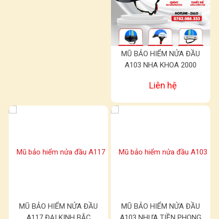
MŨ BẢO HIỂM NỬA ĐẦU
A103 NHA KHOA 2000
Liên hệ
MŨ BẢO HIỂM NỬA ĐẦU
MŨ BẢO HIỂM NỬA ĐẦU
A117 ĐẠI KINH BẮC
A103 NHỰA TIỀN PHONG