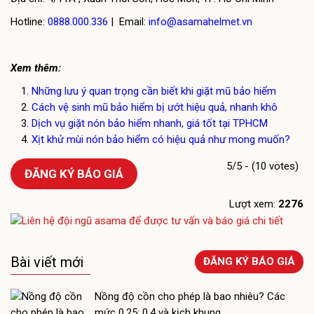
Hotline:
0888.000.336
| Email:
info@asamahelmet.vn
Xem thêm:
Những lưu ý quan trọng cần biết khi giặt mũ bảo hiểm
Cách vệ sinh mũ bảo hiểm bị ướt hiệu quả, nhanh khô
Dịch vụ giặt nón bảo hiểm nhanh, giá tốt tại TPHCM
Xịt khử mùi nón bảo hiểm có hiệu quả như mong muốn?
5/5 - (10 votes)
ĐĂNG KÝ BÁO GIÁ
Lượt xem:
2276
Bài viết mới
ĐĂNG KÝ BÁO GIÁ
Nồng độ cồn cho phép là bao nhiêu? Các
mức 0,25; 0,4 và kịch khung