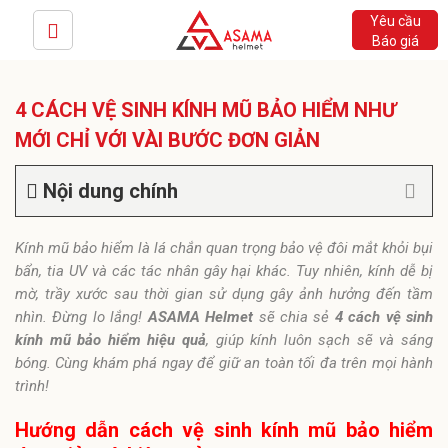
Yêu cầu
Báo giá
4 CÁCH VỆ SINH KÍNH MŨ BẢO HIỂM NHƯ
MỚI CHỈ VỚI VÀI BƯỚC ĐƠN GIẢN
Nội dung chính
Kính mũ bảo hiểm là lá chắn quan trọng bảo vệ đôi mắt khỏi bụi
bẩn, tia UV và các tác nhân gây hại khác. Tuy nhiên, kính dễ bị
mờ, trầy xước sau thời gian sử dụng gây ảnh hưởng đến tầm
nhìn. Đừng lo lắng!
ASAMA Helmet
sẽ chia sẻ
4 cách vệ sinh
kính mũ bảo hiểm hiệu quả
, giúp kính luôn sạch sẽ và sáng
bóng. Cùng khám phá ngay để giữ an toàn tối đa trên mọi hành
trình!
Hướng dẫn cách vệ sinh kính mũ bảo hiểm