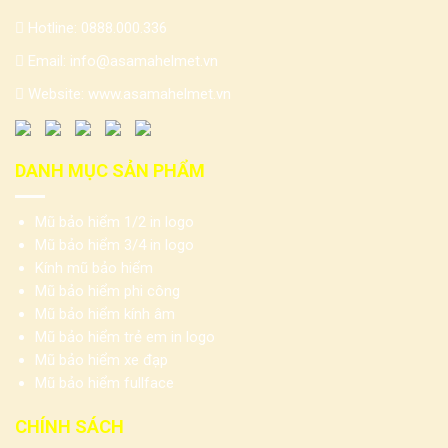
Hotline:
0888.000.336
Email:
info@asamahelmet.vn
Website:
www.asamahelmet.vn
DANH MỤC SẢN PHẨM
Mũ bảo hiểm 1/2 in logo
Mũ bảo hiểm 3/4 in logo
Kính mũ bảo hiểm
Mũ bảo hiểm phi công
Mũ bảo hiểm kính âm
Mũ bảo hiểm trẻ em in logo
Mũ bảo hiểm xe đạp
Mũ bảo hiểm fullface
CHÍNH SÁCH