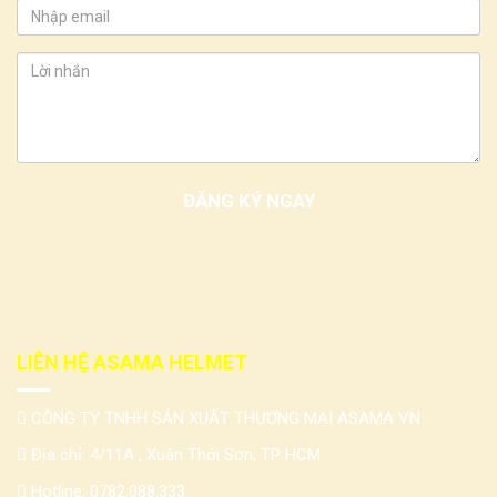
LIÊN HỆ ASAMA HELMET
CÔNG TY TNHH SẢN XUẤT THƯƠNG MẠI ASAMA VN
Địa chỉ: 4/11A , Xuân Thới Sơn, TP HCM
Hotline:
0782.088.333