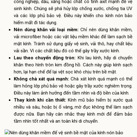
công nghiệp, dầu, xăng hoặc chất có tính axit mạnh để vệ
sinh kính. Chúng sẽ phá hủy lớp chống xước, chống tia UV
và các lớp phủ bảo vệ. Điều này khiến cho kính nón bảo
hiểm mất đi tác dụng.
Nên dùng khăn vải loại mềm:
Chỉ nên dùng khăn mềm,
vải microfiber hoặc các vật liệu mềm khác để làm sạch bề
mặt kính. Tránh sử dụng giấy vệ sinh, vải thô, hay chất liệu
vải sần. Vì các chất liệu đó có thể gây trầy xước kính.
Lau theo chuyển động tròn:
Khi lau kính, hãy di chuyển
khăn theo hình tròn kim đồng hồ. Cách này giúp kính sạch
hơn, lại hạn chế để lại vệt sọc khó chịu trên bề mặt.
Không chà xát quá mạnh:
Chà xát kính quá mạnh có thể
làm hỏng lớp phủ bảo vệ hoặc gây trầy xước nghiêm trọng.
Điều này làm ảnh hưởng đến tầm nhìn và độ bền của kính.
Thay kính khi cần thiết:
Kính mũ bảo hiểm bị xước quá
nhiều và sâu, hoặc bị ố vàng, mờ đục không thể làm sạch
được nữa. Bạn hãy cân nhắc thay kính mới để đảm bảo
tầm nhìn tốt nhất và an toàn khi di chuyển.