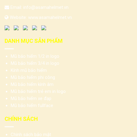
Email:
info@asamahelmet.vn
Website:
www.asamahelmet.vn
DANH MỤC SẢN PHẨM
Mũ bảo hiểm 1/2 in logo
Mũ bảo hiểm 3/4 in logo
Kính mũ bảo hiểm
Mũ bảo hiểm phi công
Mũ bảo hiểm kính âm
Mũ bảo hiểm trẻ em in logo
Mũ bảo hiểm xe đạp
Mũ bảo hiểm fullface
CHÍNH SÁCH
Chính sách bảo mật