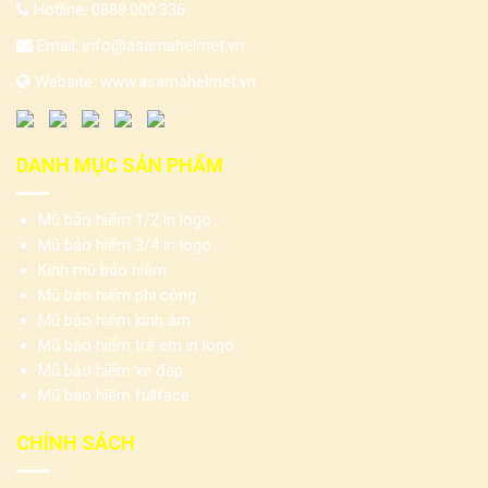
Hotline:
0888.000.336
Email:
info@asamahelmet.vn
Website:
www.asamahelmet.vn
DANH MỤC SẢN PHẨM
Mũ bảo hiểm 1/2 in logo
Mũ bảo hiểm 3/4 in logo
Kính mũ bảo hiểm
Mũ bảo hiểm phi công
Mũ bảo hiểm kính âm
Mũ bảo hiểm trẻ em in logo
Mũ bảo hiểm xe đạp
Mũ bảo hiểm fullface
CHÍNH SÁCH