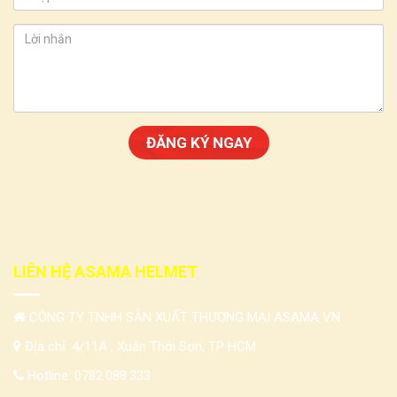
LIÊN HỆ ASAMA HELMET
CÔNG TY TNHH SẢN XUẤT THƯƠNG MẠI ASAMA VN
Địa chỉ: 4/11A , Xuân Thới Sơn, TP HCM
Hotline:
0782.088.333