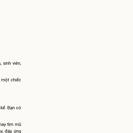
 sinh viên,
n một chiếc
 kể. Bạn có
 hay tìm mũ
ày, đáp ứng