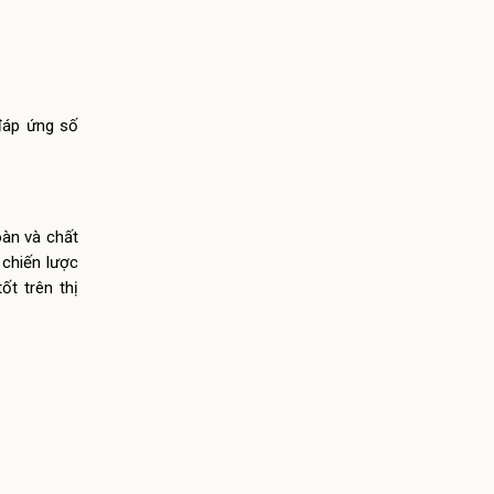
 đáp ứng số
oàn và chất
 chiến lược
t trên thị