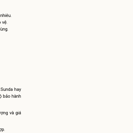
nhiêu.
 vệ.
dùng.
, Sunda hay
độ bảo hành
ượng và giá
ợp.