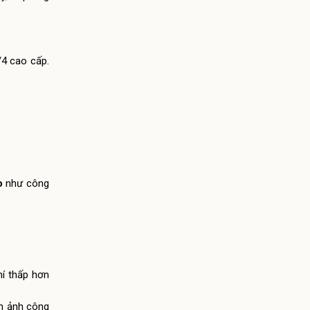
/4 cao cấp.
o
như công
hí thấp hơn
h ảnh công