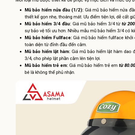
Mỗi loại mũ được thiết kế để phục vụ mục đích và mức độ b
Mũ bảo hiểm nửa đầu (1/2):
Giá mũ bảo hiểm nửa đ
thiết kế gọn nhẹ, thoáng mát. Ưu điểm tiện lợi, dễ cất
Mũ bảo hiểm 3/4 đầu:
Giá mũ bảo hiểm 3/4 từ
từ
200.
sự bảo vệ tối ưu hơn. Nhiều mẫu mũ bảo hiểm 3/4 có kín
Mũ bảo hiểm Fullface:
Giá mũ bảo hiểm fullface khở
toàn diện từ đỉnh đầu đến cằm.
Mũ bảo hiểm lật hàm:
Giá mũ bảo hiểm lật hàm dao
3/4, cho phép lật phần cằm lên tiện lợi.
Mũ bảo hiểm trẻ em:
Giá mũ bảo hiểm trẻ em
từ
80.00
bé là không thể phủ nhận.