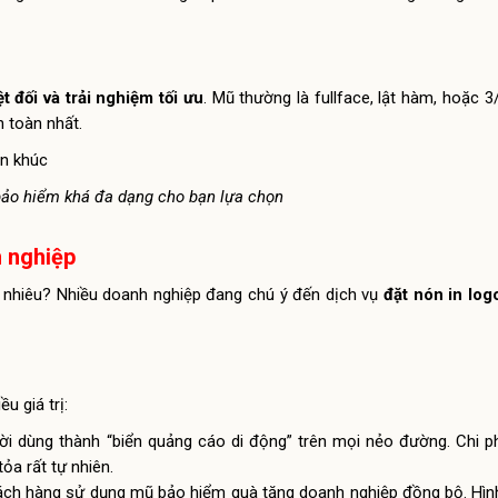
t đối và trải nghiệm tối ưu
. Mũ thường là fullface, lật hàm, hoặc 3
n toàn nhất.
bảo hiểm khá đa dạng cho bạn lựa chọn
h nghiệp
 nhiêu? Nhiều doanh nghiệp đang chú ý đến dịch vụ
đặt nón in log
u giá trị:
ời dùng thành “biển quảng cáo di động” trên mọi nẻo đường. Chi p
ỏa rất tự nhiên.
ách hàng sử dụng mũ bảo hiểm quà tặng doanh nghiệp đồng bộ. Hìn