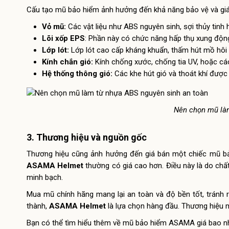
Cấu tạo mũ bảo hiểm ảnh hưởng đến khả năng bảo vệ và giá
Vỏ mũ:
Các vật liệu như ABS nguyên sinh, sợi thủy tinh
Lõi xốp EPS
: Phần này có chức năng hấp thụ xung động
Lớp lót:
Lớp lót cao cấp kháng khuẩn, thấm hút mồ hôi t
Kính chắn gió:
Kính chống xước, chống tia UV, hoặc các 
Hệ thống thông gió:
Các khe hút gió và thoát khí được 
Nên chọn mũ là
3. Thương hiệu và nguồn gốc
Thương hiệu cũng ảnh hưởng đến giá bán một chiếc mũ bảo
ASAMA Helmet
thường có giá cao hơn. Điều này là do chất
minh bạch.
Mua mũ chính hãng mang lại an toàn và độ bền tốt, tránh r
thành,
ASAMA Helmet
là lựa chọn hàng đầu. Thương hiệu 
Bạn có thể tìm hiểu thêm về mũ bảo hiểm ASAMA giá bao 