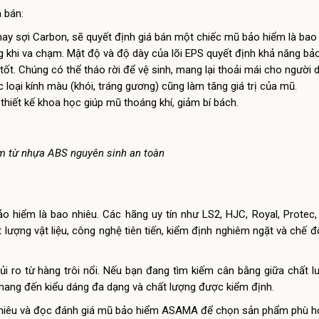
 bán:
 hay sợi Carbon, sẽ quyết định giá bán một chiếc mũ bảo hiểm là bao 
 khi va chạm. Mật độ và độ dày của lõi EPS quyết định khả năng bảo
ốt. Chúng có thể tháo rời để vệ sinh, mang lại thoải mái cho người 
loại kính màu (khói, tráng gương) cũng làm tăng giá trị của mũ.
thiết kế khoa học giúp mũ thoáng khí, giảm bí bách.
m từ nhựa ABS nguyên sinh an toàn
 hiểm là bao nhiêu. Các hãng uy tín như LS2, HJC, Royal, Protec
 lượng vật liệu, công nghệ tiên tiến, kiểm định nghiêm ngặt và chế 
ủi ro từ hàng trôi nổi. Nếu bạn đang tìm kiếm cân bằng giữa chất l
mang đến kiểu dáng đa dạng và chất lượng được kiểm định.
nhiêu và đọc đánh giá mũ bảo hiểm ASAMA để chọn sản phẩm phù h