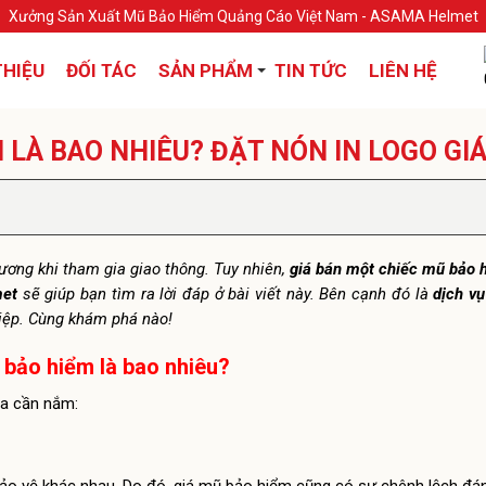
Xưởng Sản Xuất Mũ Bảo Hiểm Quảng Cáo Việt Nam - ASAMA Helmet
THIỆU
ĐỐI TÁC
SẢN PHẨM
TIN TỨC
LIÊN HỆ
 LÀ BAO NHIÊU? ĐẶT NÓN IN LOGO GI
ương khi tham gia giao thông. Tuy nhiên,
giá bán một chiếc mũ bảo 
et
sẽ giúp bạn tìm ra lời đáp ở bài viết này. Bên cạnh đó là
dịch vụ
iệp. Cùng khám phá nào!
 bảo hiểm là bao nhiêu?
ta cần nắm: