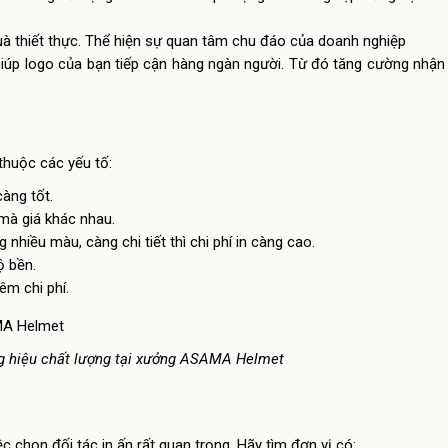
à thiết thực. Thể hiện sự quan tâm chu đáo của doanh nghiệp
iúp logo của bạn tiếp cận hàng ngàn người. Từ đó tăng cường nhận 
thuộc các yếu tố:
àng tốt.
 mà giá khác nhau.
nhiều màu, càng chi tiết thì chi phí in càng cao.
ộ bền.
êm chi phí.
g hiệu chất lượng tại xưởng ASAMA Helmet
 chọn đối tác in ấn rất quan trọng. Hãy tìm đơn vị có: