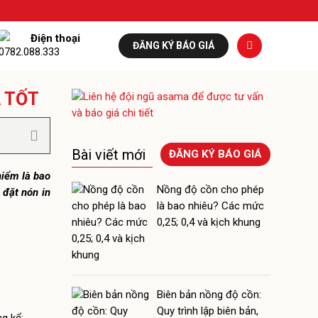
Điện thoại
ĐĂNG KÝ BÁO GIÁ
0782.088.333
Á TỐT
Bài viết mới
ĐĂNG KÝ BÁO GIÁ
hiểm là bao
Nồng độ cồn cho phép
 đặt nón in
là bao nhiêu? Các mức
0,25; 0,4 và kịch khung
Biên bản nồng độ cồn:
Quy trình lập biên bản,