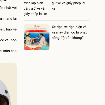
g kể:
giữ xe và giấy phép lái
iến nhất với
xe
i, mang lại
Xe đạp, xe đạp điện và
oàn, bảo vệ
xe máy điện có bị phạt
nồng độ cồn không?
face và nón
an toàn cho