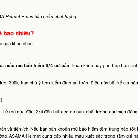
A Helmet – nón bảo hiểm chất lượng
à bao nhiêu?
c giá khác nhau:
và mẫu mũ bảo hiểm 3/4 cơ bản
. Phân khúc này phù hợp học sinh,
ới 300k, bạn chú ý tem kiểm định an toàn. Điều này bất kể giá bá
g)
ũ
. Từ mũ nửa đầu, 3/4 đến fullface cơ bản, chất lượng cải thiện đáng
.
oàn và tiện ích. Nếu bạn băn khoăn mũ bảo hiểm tầm trung nào tốt
 tưởng. ASAMA Helmet cung cấp nhiều mẫu xuất sắc trong tầm giá n