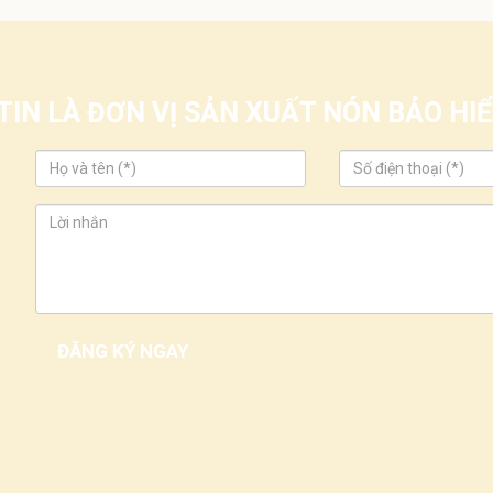
IN LÀ ĐƠN VỊ SẢN XUẤT NÓN BẢO H