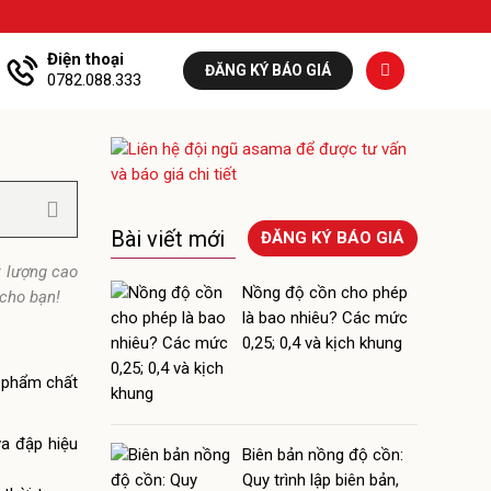
Điện thoại
ĐĂNG KÝ BÁO GIÁ
0782.088.333
Bài viết mới
ĐĂNG KÝ BÁO GIÁ
 lượng cao
Nồng độ cồn cho phép
cho bạn!
là bao nhiêu? Các mức
0,25; 0,4 và kịch khung
n phẩm chất
va đập hiệu
Biên bản nồng độ cồn:
Quy trình lập biên bản,