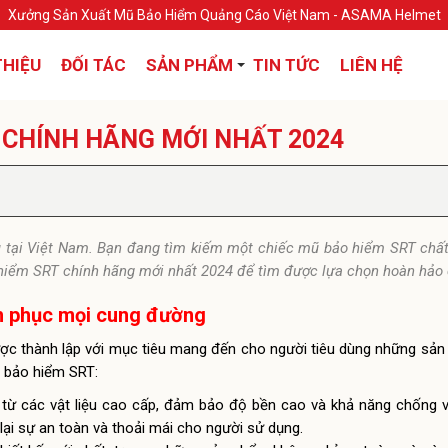
Xưởng Sản Xuất Mũ Bảo Hiểm Quảng Cáo Việt Nam - ASAMA Helmet
THIỆU
ĐỐI TÁC
SẢN PHẨM
TIN TỨC
LIÊN HỆ
 CHÍNH HÃNG MỚI NHẤT 2024
 tại Việt Nam. Bạn đang tìm kiếm một chiếc mũ bảo hiểm SRT chất
 hiểm SRT chính hãng mới nhất 2024 để tìm được lựa chọn hoàn hảo 
h phục mọi cung đường
ược thành lập với mục tiêu mang đến cho người tiêu dùng những sả
ũ bảo hiểm SRT:
 từ các vật liệu cao cấp, đảm bảo độ bền cao và khả năng chống 
lại sự an toàn và thoải mái cho người sử dụng.