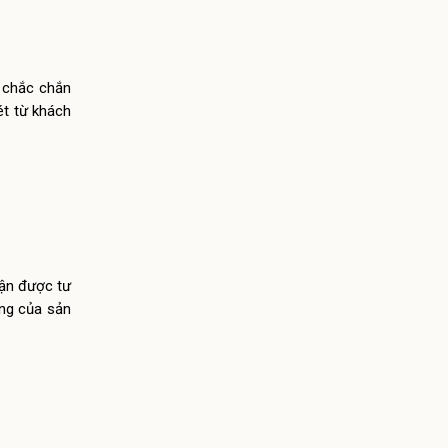
y chắc chắn
ét từ khách
hận được tư
ăng của sản