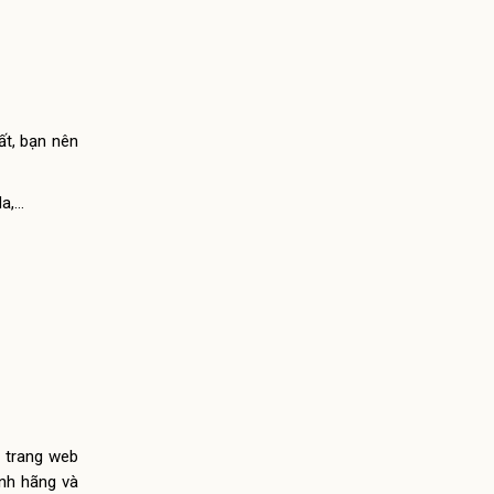
ất, bạn nên
da,…
n trang web
ính hãng và