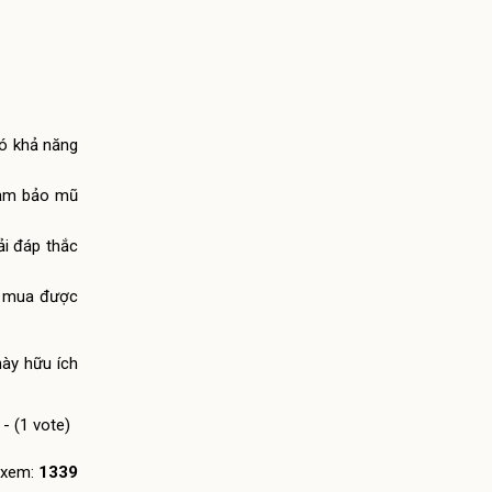
có khả năng
đảm bảo mũ
ải đáp thắc
để mua được
này hữu ích
 - (1 vote)
 xem:
1339