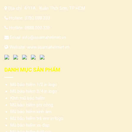
Địa chỉ: 4/11A , Xuân Thới Sơn, TP HCM
Hotline:
0782.088.333
Hotline:
0888.000.336
Email:
info@asamahelmet.vn
Website:
www.asamahelmet.vn
DANH MỤC SẢN PHẨM
Mũ bảo hiểm 1/2 in logo
Mũ bảo hiểm 3/4 in logo
Kính mũ bảo hiểm
Mũ bảo hiểm phi công
Mũ bảo hiểm kính âm
Mũ bảo hiểm trẻ em in logo
Mũ bảo hiểm xe đạp