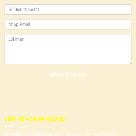
LIÊN HỆ ASAMA HELMET
CÔNG TY TNHH SẢN XUẤT THƯƠNG MẠI ASAMA VN