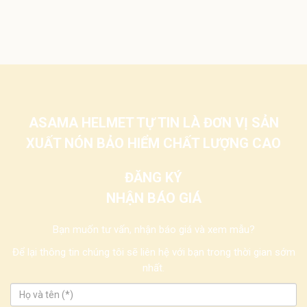
ASAMA HELMET TỰ TIN LÀ ĐƠN VỊ SẢN
XUẤT NÓN BẢO HIỂM CHẤT LƯỢNG CAO
ĐĂNG KÝ
NHẬN BÁO GIÁ
Bạn muốn tư vấn, nhận báo giá và xem mẫu?
Để lại thông tin chúng tôi sẽ liên hệ với bạn trong thời gian sớm
nhất.