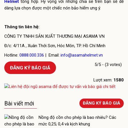
Helmet
tổng hợp. Hy vọng với những chia sẻ trên bạn sẽ dễ
dàng lựa chọn được một chiếc nón bảo hiểm ưng ý.
Thông tin liên hệ:
CÔNG TY TNHH SẢN XUẤT THƯƠNG MẠI ASAMA VN
Đ/c: 4/11A , Xuân Thới Sơn, Hóc Môn, TP. Hồ Chí Minh
Hotline:
0888.000.336
| Email:
info@asamahelmet.vn
5/5 - (3 votes)
ĐĂNG KÝ BÁO GIÁ
Lượt xem:
1580
Bài viết mới
ĐĂNG KÝ BÁO GIÁ
Nồng độ cồn cho phép là bao nhiêu? Các
mức 0,25; 0,4 và kịch khung