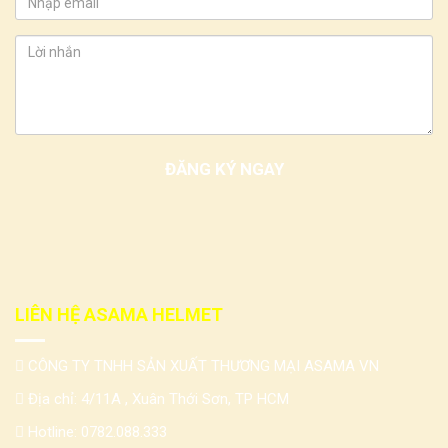
LIÊN HỆ ASAMA HELMET
CÔNG TY TNHH SẢN XUẤT THƯƠNG MẠI ASAMA VN
Địa chỉ: 4/11A , Xuân Thới Sơn, TP HCM
Hotline:
0782.088.333