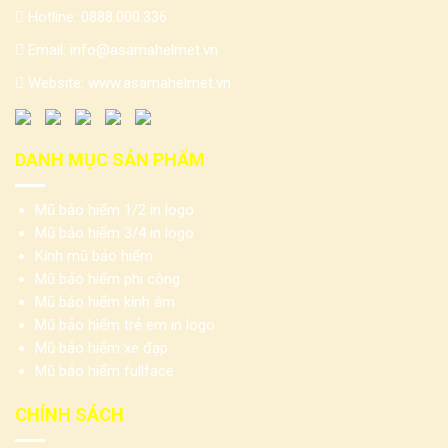
Hotline:
0888.000.336
Email:
info@asamahelmet.vn
Website:
www.asamahelmet.vn
DANH MỤC SẢN PHẨM
Mũ bảo hiểm 1/2 in logo
Mũ bảo hiểm 3/4 in logo
Kính mũ bảo hiểm
Mũ bảo hiểm phi công
Mũ bảo hiểm kính âm
Mũ bảo hiểm trẻ em in logo
Mũ bảo hiểm xe đạp
Mũ bảo hiểm fullface
CHÍNH SÁCH