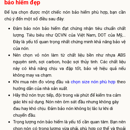
bảo hiểm đẹp
Để lựa chọn được một chiếc nón bảo hiểm phù hợp, bạn cần
chú ý đến một số điều sau đây:
Đảm bảo nón bảo hiểm đạt chứng nhận tiêu chuẩn chất
lượng. Tiêu biêu như QCVN của Việt Nam, DOT của Mỹ,…
Đây là yếu tố quan trọng nhất chứng minh khả năng bảo vệ
của nón.
Nên chọn vỏ nón làm từ chất liệu bền như nhựa ABS
nguyên sinh, sợi carbon, hoặc sợi thủy tinh. Các chất liệu
này có khả năng chịu va đập tốt, bảo vệ hiệu quả nếu
không may va chạm.
Khi mua nên đo vòng đầu và
chọn size nón phù hợp
theo
hướng dẫn của nhà sản xuất.
Hãy thử nón trực tiếp, đội trong vài phút để kiểm tra cảm
giác khi sử dụng. Nón nên ôm sát đầu nhưng không gây
đau hay khó chịu. Đảm bảo nón không bị lắc lư khi di
chuyển đầu.
Trọng lượng nón bảo hiểm là yếu tố cần quan tâm. Bạn nên
chọn nón có trọng lượng vừa phải, phù hợp cơ thể và thoải