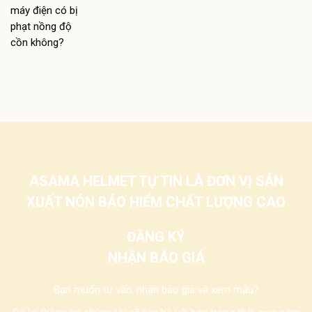
ASAMA HELMET TỰ TIN LÀ ĐƠN VỊ SẢN
XUẤT NÓN BẢO HIỂM CHẤT LƯỢNG CAO
ĐĂNG KÝ
NHẬN BÁO GIÁ
Bạn muốn tư vấn, nhận báo giá và xem mẫu?