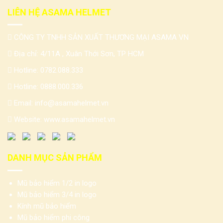
LIÊN HỆ ASAMA HELMET
CÔNG TY TNHH SẢN XUẤT THƯƠNG MẠI ASAMA VN
Địa chỉ: 4/11A , Xuân Thới Sơn, TP HCM
Hotline:
0782.088.333
Hotline:
0888.000.336
Email:
info@asamahelmet.vn
Website:
www.asamahelmet.vn
DANH MỤC SẢN PHẨM
Mũ bảo hiểm 1/2 in logo
Mũ bảo hiểm 3/4 in logo
Kính mũ bảo hiểm
Mũ bảo hiểm phi công