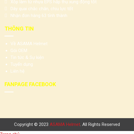
Xốp làm từ nhựa EPS hấp thụ xung động tốt
Dây quai chắc chắn, chịu lực tốt
Nhận đơn hàng 63 tỉnh thành
THÔNG TIN
Về ASAMA Helmet
Gói OEM
Tin tức & Sự kiện
Tuyển dụng
Liên hệ
FANPAGE FACEBOOK
Copyright © 2023
ASAMA Helmet
. All Rights Reserved