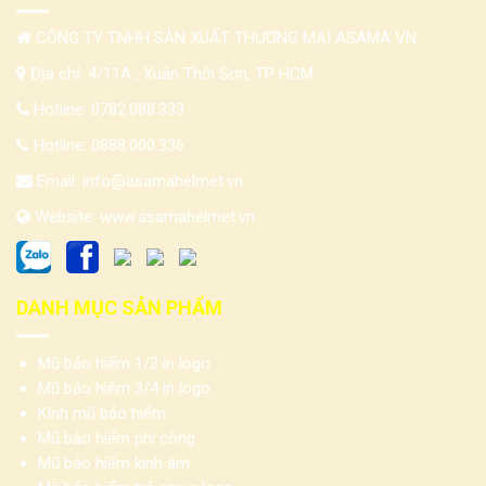
CÔNG TY TNHH SẢN XUẤT THƯƠNG MẠI ASAMA VN
Địa chỉ: 4/11A , Xuân Thới Sơn, TP HCM
Hotline:
0782.088.333
Hotline:
0888.000.336
Email:
info@asamahelmet.vn
Website:
www.asamahelmet.vn
DANH MỤC SẢN PHẨM
Mũ bảo hiểm 1/2 in logo
Mũ bảo hiểm 3/4 in logo
Kính mũ bảo hiểm
Mũ bảo hiểm phi công
Mũ bảo hiểm kính âm