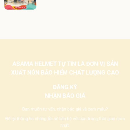
ASAMA HELMET TỰ TIN LÀ ĐƠN VỊ SẢN
XUẤT NÓN BẢO HIỂM CHẤT LƯỢNG CAO
ĐĂNG KÝ
NHẬN BÁO GIÁ
Bạn muốn tư vấn, nhận báo giá và xem mẫu?
Để lại thông tin chúng tôi sẽ liên hệ với bạn trong thời gian sớm
nhất.