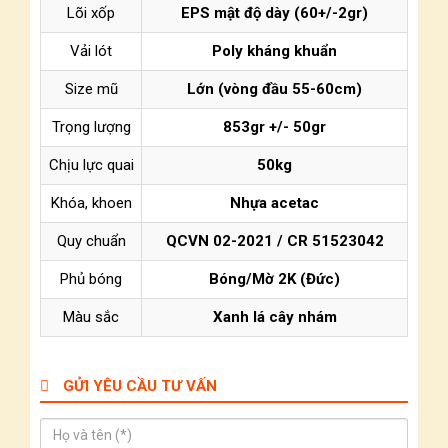
Lõi xốp
EPS mật độ dày (60+/-2gr)
Vải lót
Poly kháng khuẩn
Size mũ
Lớn (vòng đầu 55-60cm)
Trọng lượng
853gr +/- 50gr
Chịu lực quai
50kg
Khóa, khoen
Nhựa acetac
Quy chuẩn
QCVN 02-2021 / CR 51523042
Phủ bóng
Bóng/Mờ 2K (Đức)
Màu sắc
Xanh lá cây nhám
GỬI YÊU CẦU TƯ VẤN