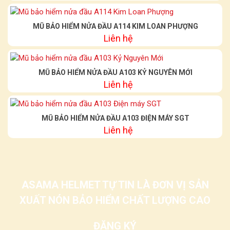
MŨ BẢO HIỂM NỬA ĐẦU A114 KIM LOAN PHƯỢNG
Liên hệ
MŨ BẢO HIỂM NỬA ĐẦU A103 KỶ NGUYÊN MỚI
Liên hệ
MŨ BẢO HIỂM NỬA ĐẦU A103 ĐIỆN MÁY SGT
Liên hệ
ASAMA HELMET TỰ TIN LÀ ĐƠN VỊ SẢN
XUẤT NÓN BẢO HIỂM CHẤT LƯỢNG CAO
ĐĂNG KÝ