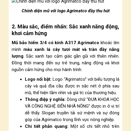
Chính diện mũ với logo Agrimatco đầy thu hút
2. Màu sắc, điểm nhấn: Sắc xanh năng động,
khơi cảm hứng
Mũ bảo hiểm 3/4 có kính A317 Agrimatco
khoác lên
mình
màu xanh lá cây tươi mát và tràn đầy năng
lượng
. Sắc xanh tạo cảm giác gần gũi với thiên nhiên.
Đồng thời mang đến sự trẻ trung, năng động và khơi
nguồn cảm hứng cho mọi hành trình.
Logo nổi bật:
Logo “Agrimatco” với biểu tượng lá
cây và quả địa cầu được in sắc nét ở phía sau
mũ, thể hiện tầm nhìn và giá trị của thương hiệu.
Thông điệp ý nghĩa:
Dòng chữ “ĐƯA KHOA HỌC
VÀ CÔNG NGHỆ ĐẾN NHÀ NÔNG” được in ở vị trí
dễ thấy. Slogan truyền tải sứ mệnh và sự đóng
góp của Agrimatco trong lĩnh vực nông nghiệp.
Chi tiết phản quang:
Một số chi tiết nhỏ trên