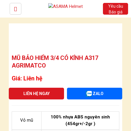
Yêu cầu
Báo giá
MŨ BẢO HIỂM 3/4 CÓ KÍNH A317
AGRIMATCO
Giá: Liên hệ
LIÊN HỆ NGAY
ZALO
100% nhựa ABS nguyên sinh
Vỏ mũ
(454gr+/-2gr )