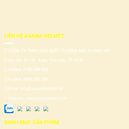
LIÊN HỆ ASAMA HELMET
CÔNG TY TNHH SẢN XUẤT THƯƠNG MẠI ASAMA VN
Địa chỉ: 4/11A , Xuân Thới Sơn, TP HCM
Hotline:
0782.088.333
Hotline:
0888.000.336
Email:
info@asamahelmet.vn
Website:
www.asamahelmet.vn
DANH MỤC SẢN PHẨM