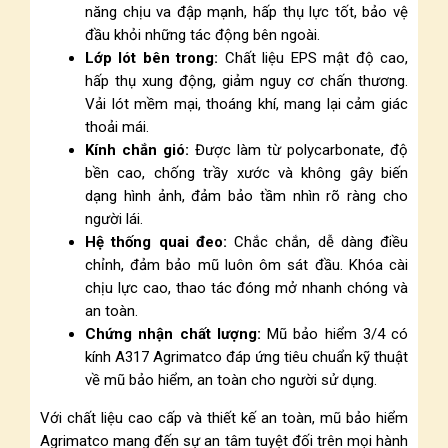
năng chịu va đập mạnh, hấp thụ lực tốt, bảo vệ
đầu khỏi những tác động bên ngoài.
Lớp lót bên trong:
Chất liệu EPS mật độ cao,
hấp thụ xung động, giảm nguy cơ chấn thương.
Vải lót mềm mại, thoáng khí, mang lại cảm giác
thoải mái.
Kính chắn gió:
Được làm từ polycarbonate, độ
bền cao, chống trầy xước và không gây biến
dạng hình ảnh, đảm bảo tầm nhìn rõ ràng cho
người lái.
Hệ thống quai đeo:
Chắc chắn, dễ dàng điều
chỉnh, đảm bảo mũ luôn ôm sát đầu. Khóa cài
chịu lực cao, thao tác đóng mở nhanh chóng và
an toàn.
Chứng nhận chất lượng:
Mũ bảo hiểm 3/4 có
kính A317 Agrimatco đáp ứng tiêu chuẩn kỹ thuật
về mũ bảo hiểm, an toàn cho người sử dụng.
Với chất liệu cao cấp và thiết kế an toàn, mũ bảo hiểm
Agrimatco mang đến sự an tâm tuyệt đối trên mọi hành