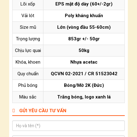
Lõi xốp
EPS mật độ dày (60+/-2gr)
Vải lót
Poly kháng khuẩn
Size mũ
Lớn (vòng đầu 55-60cm)
Trọng lượng
853gr +/- 50gr
Chịu lực quai
50kg
Khóa, khoen
Nhựa acetac
Quy chuẩn
QCVN 02-2021 / CR 51523042
Phủ bóng
Bóng/Mờ 2K (Đức)
Màu sắc
Trắng bóng, logo xanh lá
GỬI YÊU CẦU TƯ VẤN