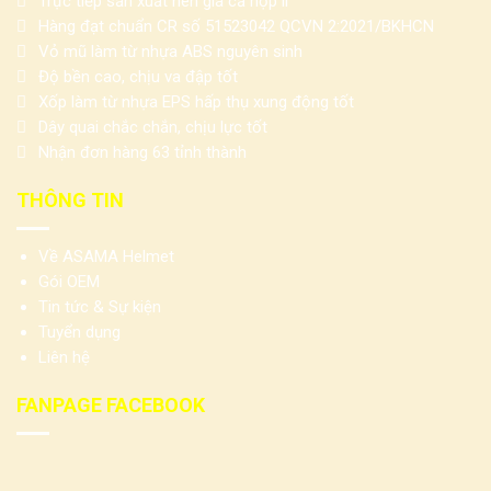
Trực tiếp sản xuất nên giá cả hợp lí
Hàng đạt chuẩn CR số 51523042 QCVN 2:2021/BKHCN
Vỏ mũ làm từ nhựa ABS nguyên sinh
Độ bền cao, chịu va đập tốt
Xốp làm từ nhựa EPS hấp thụ xung động tốt
Dây quai chắc chắn, chịu lực tốt
Nhận đơn hàng 63 tỉnh thành
THÔNG TIN
Về ASAMA Helmet
Gói OEM
Tin tức & Sự kiện
Tuyển dụng
Liên hệ
FANPAGE FACEBOOK