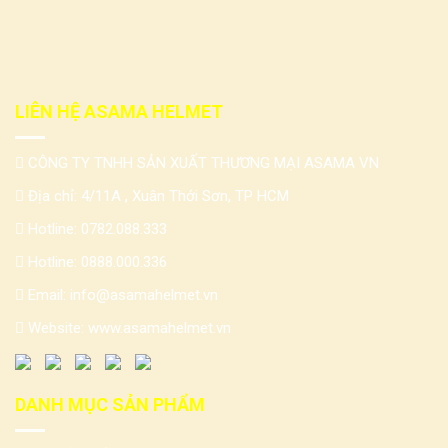
LIÊN HỆ ASAMA HELMET
CÔNG TY TNHH SẢN XUẤT THƯƠNG MẠI ASAMA VN
Địa chỉ: 4/11A , Xuân Thới Sơn, TP HCM
Hotline:
0782.088.333
Hotline:
0888.000.336
Email:
info@asamahelmet.vn
Website:
www.asamahelmet.vn
DANH MỤC SẢN PHẨM