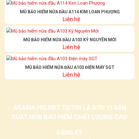
MŨ BẢO HIỂM NỬA ĐẦU A114 KIM LOAN PHƯỢNG
Liên hệ
MŨ BẢO HIỂM NỬA ĐẦU A103 KỶ NGUYÊN MỚI
Liên hệ
MŨ BẢO HIỂM NỬA ĐẦU A103 ĐIỆN MÁY SGT
Liên hệ
ASAMA HELMET TỰ TIN LÀ ĐƠN VỊ SẢN
XUẤT NÓN BẢO HIỂM CHẤT LƯỢNG CAO
ĐĂNG KÝ