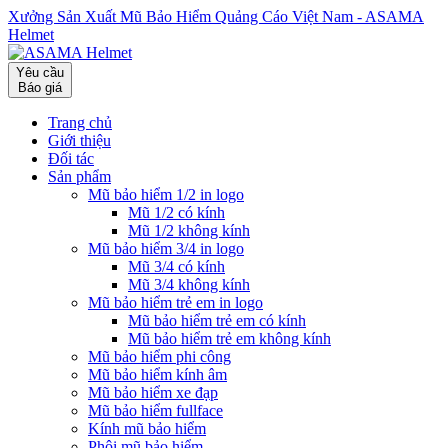
Xưởng Sản Xuất Mũ Bảo Hiểm Quảng Cáo Việt Nam - ASAMA
Helmet
Yêu cầu
Báo giá
Trang chủ
Giới thiệu
Đối tác
Sản phẩm
Mũ bảo hiểm 1/2 in logo
Mũ 1/2 có kính
Mũ 1/2 không kính
Mũ bảo hiểm 3/4 in logo
Mũ 3/4 có kính
Mũ 3/4 không kính
Mũ bảo hiểm trẻ em in logo
Mũ bảo hiểm trẻ em có kính
Mũ bảo hiểm trẻ em không kính
Mũ bảo hiểm phi công
Mũ bảo hiểm kính âm
Mũ bảo hiểm xe đạp
Mũ bảo hiểm fullface
Kính mũ bảo hiểm
Phôi mũ bảo hiểm