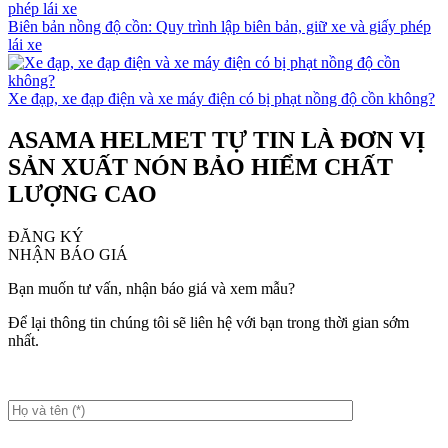
Biên bản nồng độ cồn: Quy trình lập biên bản, giữ xe và giấy phép
lái xe
Xe đạp, xe đạp điện và xe máy điện có bị phạt nồng độ cồn không?
ASAMA HELMET TỰ TIN LÀ ĐƠN VỊ
SẢN XUẤT NÓN BẢO HIỂM CHẤT
LƯỢNG CAO
ĐĂNG KÝ
NHẬN BÁO GIÁ
Bạn muốn tư vấn, nhận báo giá và xem mẫu?
Để lại thông tin chúng tôi sẽ liên hệ với bạn trong thời gian sớm
nhất.