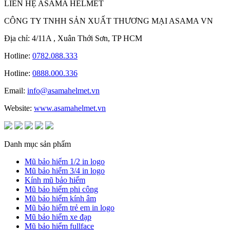
LIÊN HỆ ASAMA HELMET
CÔNG TY TNHH SẢN XUẤT THƯƠNG MẠI ASAMA VN
Địa chỉ: 4/11A , Xuân Thới Sơn, TP HCM
Hotline:
0782.088.333
Hotline:
0888.000.336
Email:
info@asamahelmet.vn
Website:
www.asamahelmet.vn
Danh mục sản phẩm
Mũ bảo hiểm 1/2 in logo
Mũ bảo hiểm 3/4 in logo
Kính mũ bảo hiểm
Mũ bảo hiểm phi công
Mũ bảo hiểm kính âm
Mũ bảo hiểm trẻ em in logo
Mũ bảo hiểm xe đạp
Mũ bảo hiểm fullface