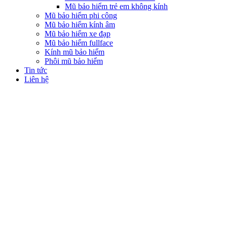
Mũ bảo hiểm trẻ em không kính
Mũ bảo hiểm phi công
Mũ bảo hiểm kính âm
Mũ bảo hiểm xe đạp
Mũ bảo hiểm fullface
Kính mũ bảo hiểm
Phôi mũ bảo hiểm
Tin tức
Liên hệ