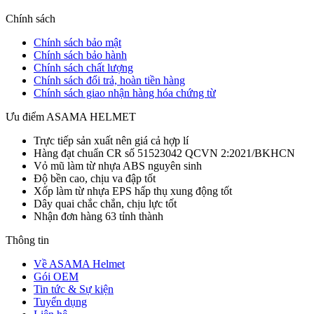
Chính sách
Chính sách bảo mật
Chính sách bảo hành
Chính sách chất lượng
Chính sách đổi trả, hoàn tiền hàng
Chính sách giao nhận hàng hóa chứng từ
Ưu điểm ASAMA HELMET
Trực tiếp sản xuất nên giá cả hợp lí
Hàng đạt chuẩn CR số 51523042 QCVN 2:2021/BKHCN
Vỏ mũ làm từ nhựa ABS nguyên sinh
Độ bền cao, chịu va đập tốt
Xốp làm từ nhựa EPS hấp thụ xung động tốt
Dây quai chắc chắn, chịu lực tốt
Nhận đơn hàng 63 tỉnh thành
Thông tin
Về ASAMA Helmet
Gói OEM
Tin tức & Sự kiện
Tuyển dụng