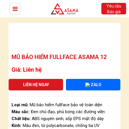
Yêu cầu
Báo giá
MŨ BẢO HIỂM FULLFACE ASAMA 12
Giá: Liên hệ
LIÊN HỆ NGAY
ZALO
Loại mũ:
Mũ bảo hiểm fullface bảo vệ toàn diện
Màu sắc:
Đen chủ đạo, phủ bóng các đường viền
Chất liệu:
ABS nguyên sinh, xốp EPS mật độ dày
Kính:
Màu đen, từ polycarbonate, chống tia UV