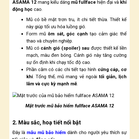
ASAMA 12
mang kiểu dáng
mũ
fullface
hiện đại và
khí
động học
cao.
Mũ có bề mặt trơn tru, ít chi tiết thừa. Thiết kế
này giúp tối ưu hóa luồng gió.
Form mũ
ôm sát, góc cạnh
tạo cảm giác thể
thao và chuyên nghiệp.
Mũ có
cánh gió (spoiler) sau
được thiết kế liền
mạch, màu đen bóng. Cánh gió này tăng cường
sự ổn định khi chạy tốc độ cao.
Phần cằm có các chi tiết tạo hình
cứng cáp, cơ
khí
. Tổng thể, mũ mang vẻ ngoài
tối giản, lịch
lãm và cực kỳ mạnh mẽ
.
Mặt trước mũ bảo hiểm fullface ASAMA 12
2. Màu sắc, hoạ tiết nổi bật
Đây là
mẫu mũ bảo hiểm
dành cho người yêu thích sự