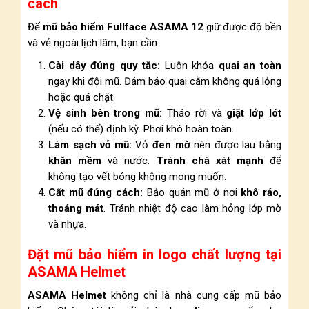
cách
Để
mũ bảo hiểm Fullface ASAMA 12
giữ được độ bền
và vẻ ngoài lịch lãm, bạn cần:
Cài dây đúng quy tắc:
Luôn khóa
quai an toàn
ngay khi đội mũ. Đảm bảo quai cằm không quá lỏng
hoặc quá chặt.
Vệ sinh bên trong mũ:
Tháo rời và
giặt lớp lót
(nếu có thể) định kỳ. Phơi khô hoàn toàn.
Làm sạch vỏ mũ:
Vỏ
đen mờ
nên được lau bằng
khăn mềm
và nước.
Tránh chà xát mạnh
để
không tạo vết bóng không mong muốn.
Cất mũ đúng cách:
Bảo quản mũ ở nơi
khô ráo,
thoáng mát
. Tránh nhiệt độ cao làm hỏng lớp mờ
và nhựa.
Đặt mũ bảo hiểm in logo chất lượng tại
ASAMA Helmet
ASAMA Helmet
không chỉ là nhà cung cấp mũ bảo