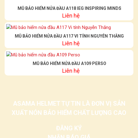
MŨ BẢO HIỂM NỬA ĐẦU A118 IEG INSPIRING MINDS
Liên hệ
MŨ BẢO HIỂM NỬA ĐẦU A117 VI TÍNH NGUYỄN THẮNG
Liên hệ
MŨ BẢO HIỂM NỬA ĐẦU A109 PERSO
Liên hệ
ASAMA HELMET TỰ TIN LÀ ĐƠN VỊ SẢN
XUẤT NÓN BẢO HIỂM CHẤT LƯỢNG CAO
ĐĂNG KÝ
NHẬN BÁO GIÁ