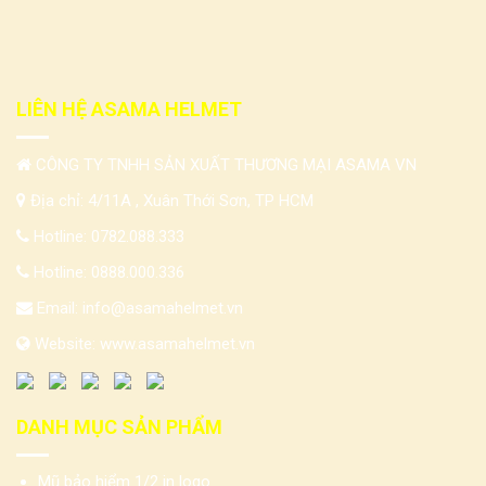
LIÊN HỆ ASAMA HELMET
CÔNG TY TNHH SẢN XUẤT THƯƠNG MẠI ASAMA VN
Địa chỉ: 4/11A , Xuân Thới Sơn, TP HCM
Hotline:
0782.088.333
Hotline:
0888.000.336
Email:
info@asamahelmet.vn
Website:
www.asamahelmet.vn
DANH MỤC SẢN PHẨM
Mũ bảo hiểm 1/2 in logo