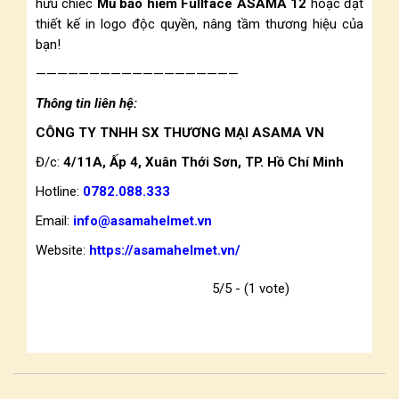
hữu chiếc
Mũ bảo hiểm Fullface ASAMA 12
hoặc đặt
thiết kế in logo độc quyền, nâng tầm thương hiệu của
bạn!
———————————————————
Thông tin liên hệ:
CÔNG TY TNHH SX THƯƠNG MẠI ASAMA VN
Đ/c:
4/11A, Ấp 4, Xuân Thới Sơn, TP. Hồ Chí Minh
Hotline:
0782.088.333
Email:
info@asamahelmet.vn
Website:
https://asamahelmet.vn/
5/5 - (1 vote)