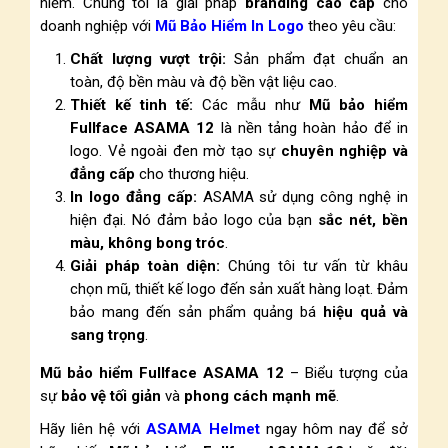
hiểm. Chúng tôi là giải pháp
branding cao cấp
cho
doanh nghiệp với
Mũ Bảo Hiểm In Logo
theo yêu cầu:
Chất lượng vượt trội:
Sản phẩm đạt chuẩn an
toàn, độ bền màu và độ bền vật liệu cao.
Thiết kế tinh tế:
Các mẫu như
Mũ bảo hiểm
Fullface ASAMA 12
là nền tảng hoàn hảo để in
logo. Vẻ ngoài đen mờ tạo sự
chuyên nghiệp và
đẳng cấp
cho thương hiệu.
In logo đẳng cấp:
ASAMA sử dụng công nghệ in
hiện đại. Nó đảm bảo logo của bạn
sắc nét, bền
màu, không bong tróc
.
Giải pháp toàn diện:
Chúng tôi tư vấn từ khâu
chọn mũ, thiết kế logo đến sản xuất hàng loạt. Đảm
bảo mang đến sản phẩm quảng bá
hiệu quả và
sang trọng
.
Mũ bảo hiểm Fullface ASAMA 12
– Biểu tượng của
sự
bảo vệ tối giản
và
phong cách mạnh mẽ
.
Hãy liên hệ với
ASAMA Helmet
ngay hôm nay để sở