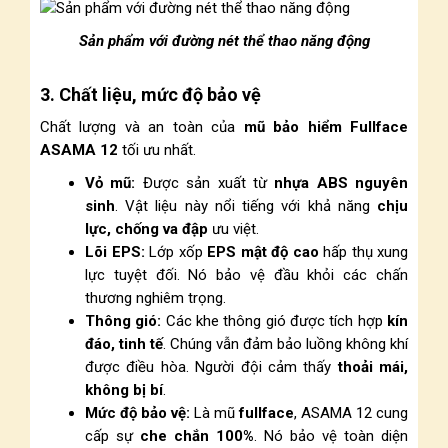
Sản phẩm với đường nét thể thao năng động
3. Chất liệu, mức độ bảo vệ
Chất lượng và an toàn của
mũ bảo hiểm Fullface
ASAMA 12
tối ưu nhất.
Vỏ mũ:
Được sản xuất từ
nhựa ABS nguyên
sinh
. Vật liệu này nổi tiếng với khả năng
chịu
lực, chống va đập
ưu việt.
Lõi EPS:
Lớp xốp
EPS mật độ cao
hấp thụ xung
lực tuyệt đối. Nó bảo vệ đầu khỏi các chấn
thương nghiêm trọng.
Thông gió:
Các khe thông gió được tích hợp
kín
đáo, tinh tế
. Chúng vẫn đảm bảo luồng không khí
được điều hòa. Người đội cảm thấy
thoải mái,
không bị bí
.
Mức độ bảo vệ:
Là mũ
fullface
, ASAMA 12 cung
cấp sự
che chắn 100%
. Nó bảo vệ toàn diện