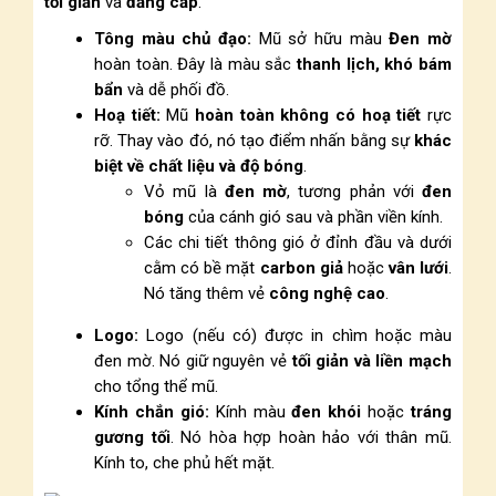
tối giản
và
đẳng cấp
.
Tông màu chủ đạo:
Mũ sở hữu màu
Đen mờ
hoàn toàn. Đây là màu sắc
thanh lịch, khó bám
bẩn
và dễ phối đồ.
Hoạ tiết:
Mũ
hoàn toàn không có hoạ tiết
rực
rỡ. Thay vào đó, nó tạo điểm nhấn bằng sự
khác
biệt về chất liệu và độ bóng
.
Vỏ mũ là
đen mờ
, tương phản với
đen
bóng
của cánh gió sau và phần viền kính.
Các chi tiết thông gió ở đỉnh đầu và dưới
cằm có bề mặt
carbon giả
hoặc
vân lưới
.
Nó tăng thêm vẻ
công nghệ cao
.
Logo:
Logo (nếu có) được in chìm hoặc màu
đen mờ. Nó giữ nguyên vẻ
tối giản và liền mạch
cho tổng thể mũ.
Kính chắn gió:
Kính màu
đen khói
hoặc
tráng
gương tối
. Nó hòa hợp hoàn hảo với thân mũ.
Kính to, che phủ hết mặt.