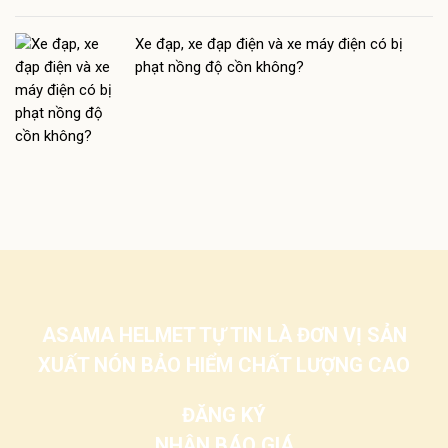
Xe đạp, xe đạp điện và xe máy điện có bị
phạt nồng độ cồn không?
ASAMA HELMET TỰ TIN LÀ ĐƠN VỊ SẢN
XUẤT NÓN BẢO HIỂM CHẤT LƯỢNG CAO
ĐĂNG KÝ
NHẬN BÁO GIÁ