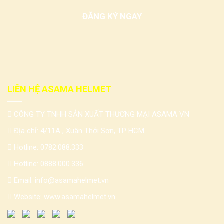
LIÊN HỆ ASAMA HELMET
CÔNG TY TNHH SẢN XUẤT THƯƠNG MẠI ASAMA VN
Địa chỉ: 4/11A , Xuân Thới Sơn, TP HCM
Hotline:
0782.088.333
Hotline:
0888.000.336
Email:
info@asamahelmet.vn
Website:
www.asamahelmet.vn