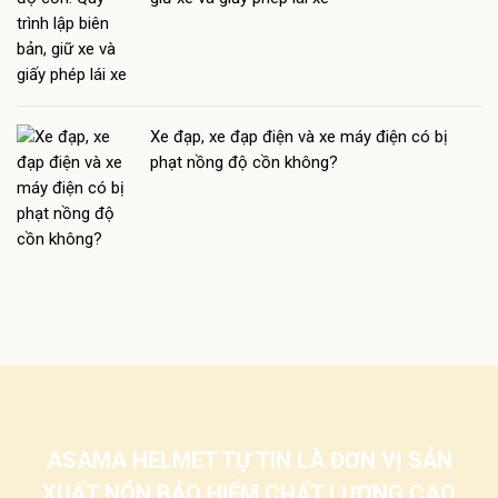
Xe đạp, xe đạp điện và xe máy điện có bị
phạt nồng độ cồn không?
ASAMA HELMET TỰ TIN LÀ ĐƠN VỊ SẢN
XUẤT NÓN BẢO HIỂM CHẤT LƯỢNG CAO