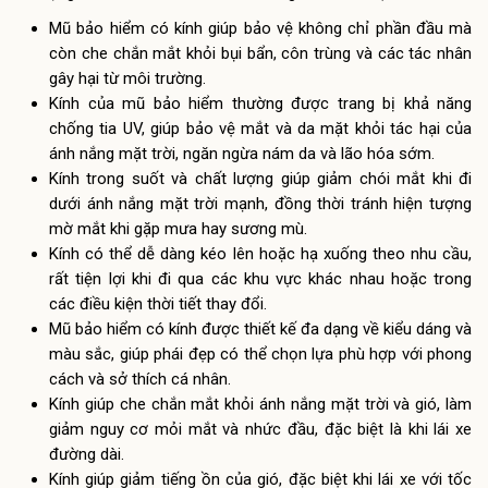
Mũ bảo hiểm có kính giúp bảo vệ không chỉ phần đầu mà
còn che chắn mắt khỏi bụi bẩn, côn trùng và các tác nhân
gây hại từ môi trường.
Kính của mũ bảo hiểm thường được trang bị khả năng
chống tia UV, giúp bảo vệ mắt và da mặt khỏi tác hại của
ánh nắng mặt trời, ngăn ngừa nám da và lão hóa sớm.
Kính trong suốt và chất lượng giúp giảm chói mắt khi đi
dưới ánh nắng mặt trời mạnh, đồng thời tránh hiện tượng
mờ mắt khi gặp mưa hay sương mù.
Kính có thể dễ dàng kéo lên hoặc hạ xuống theo nhu cầu,
rất tiện lợi khi đi qua các khu vực khác nhau hoặc trong
các điều kiện thời tiết thay đổi.
Mũ bảo hiểm có kính được thiết kế đa dạng về kiểu dáng và
màu sắc, giúp phái đẹp có thể chọn lựa phù hợp với phong
cách và sở thích cá nhân.
Kính giúp che chắn mắt khỏi ánh nắng mặt trời và gió, làm
giảm nguy cơ mỏi mắt và nhức đầu, đặc biệt là khi lái xe
đường dài.
Kính giúp giảm tiếng ồn của gió, đặc biệt khi lái xe với tốc