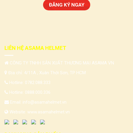
LIÊN HỆ ASAMA HELMET
CÔNG TY TNHH SẢN XUẤT THƯƠNG MẠI ASAMA VN
Địa chỉ: 4/11A , Xuân Thới Sơn, TP HCM
Hotline:
0782.088.333
Hotline:
0888.000.336
Email:
info@asamahelmet.vn
Website:
www.asamahelmet.vn