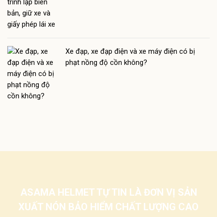
Xe đạp, xe đạp điện và xe máy điện có bị
phạt nồng độ cồn không?
ASAMA HELMET TỰ TIN LÀ ĐƠN VỊ SẢN
XUẤT NÓN BẢO HIỂM CHẤT LƯỢNG CAO