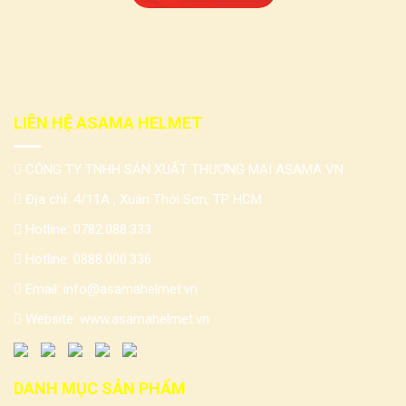
LIÊN HỆ ASAMA HELMET
CÔNG TY TNHH SẢN XUẤT THƯƠNG MẠI ASAMA VN
Địa chỉ: 4/11A , Xuân Thới Sơn, TP HCM
Hotline:
0782.088.333
Hotline:
0888.000.336
Email:
info@asamahelmet.vn
Website:
www.asamahelmet.vn
DANH MỤC SẢN PHẨM