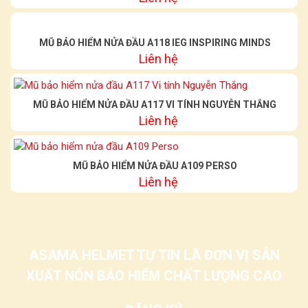
MŨ BẢO HIỂM NỬA ĐẦU A118 IEG INSPIRING MINDS
Liên hệ
MŨ BẢO HIỂM NỬA ĐẦU A117 VI TÍNH NGUYỄN THẮNG
Liên hệ
MŨ BẢO HIỂM NỬA ĐẦU A109 PERSO
Liên hệ
ASAMA HELMET TỰ TIN LÀ ĐƠN VỊ SẢN
XUẤT NÓN BẢO HIỂM CHẤT LƯỢNG CAO