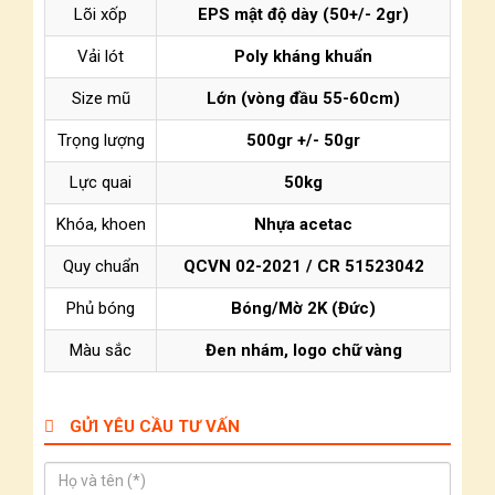
Lõi xốp
EPS mật độ dày (50+/- 2gr)
Vải lót
Poly kháng khuẩn
Size mũ
Lớn (vòng đầu 55-60cm)
Trọng lượng
500gr +/- 50gr
Lực quai
50kg
Khóa, khoen
Nhựa acetac
Quy chuẩn
QCVN 02-2021 / CR 51523042
Phủ bóng
Bóng/Mờ 2K (Đức)
Màu sắc
Đen nhám, logo chữ vàng
GỬI YÊU CẦU TƯ VẤN