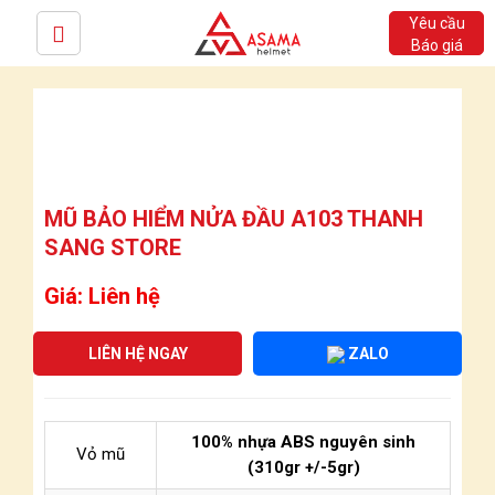
Yêu cầu
Báo giá
MŨ BẢO HIỂM NỬA ĐẦU A103 THANH
SANG STORE
Giá: Liên hệ
LIÊN HỆ NGAY
ZALO
100% nhựa ABS nguyên sinh
Vỏ mũ
(310gr +/-5gr)