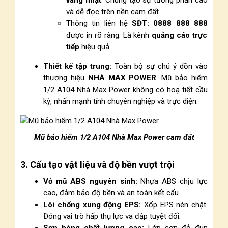
vàng nhạt
. Chúng tạo sự tương phản cao
và dễ đọc trên nền cam đất.
Thông tin liên hệ
SĐT: 0888 888 888
được in rõ ràng. Là kênh
quảng cáo trực
tiếp
hiệu quả.
Thiết kế tập trung:
Toàn bộ sự chú ý dồn vào
thương hiệu
NHÀ MAX POWER
. Mũ bảo hiểm
1/2 A104 Nhà Max Power không có hoạ tiết cầu
kỳ, nhấn mạnh tính chuyên nghiệp và trực diện.
Mũ bảo hiểm 1/2 A104 Nhà Max Power cam đất
3. Cấu tạo vật liệu và độ bền vượt trội
Vỏ mũ ABS nguyên sinh:
Nhựa ABS chịu lực
cao, đảm bảo độ bền và an toàn kết cấu.
Lõi chống xung động EPS:
Xốp EPS nén chặt.
Đóng vai trò hấp thụ lực va đập tuyệt đối.