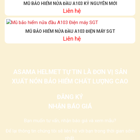
MŨ BẢO HIỂM NỬA ĐẦU A103 KỶ NGUYÊN MỚI
Liên hệ
MŨ BẢO HIỂM NỬA ĐẦU A103 ĐIỆN MÁY SGT
Liên hệ
ASAMA HELMET TỰ TIN LÀ ĐƠN VỊ SẢN
XUẤT NÓN BẢO HIỂM CHẤT LƯỢNG CAO
ĐĂNG KÝ
NHẬN BÁO GIÁ
Bạn muốn tư vấn, nhận báo giá và xem mẫu?
Để lại thông tin chúng tôi sẽ liên hệ với bạn trong thời gian sớm
nhất.