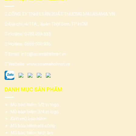
CÔNG TY TNHH SẢN XUẤT THƯƠNG MẠI ASAMA VN
Địa chỉ: 4/11A , Xuân Thới Sơn, TP HCM
Hotline:
0782.088.333
Hotline:
0888.000.336
Email:
info@asamahelmet.vn
Website:
www.asamahelmet.vn
DANH MỤC SẢN PHẨM
Mũ bảo hiểm 1/2 in logo
Mũ bảo hiểm 3/4 in logo
Kính mũ bảo hiểm
Mũ bảo hiểm phi công
Mũ bảo hiểm kính âm