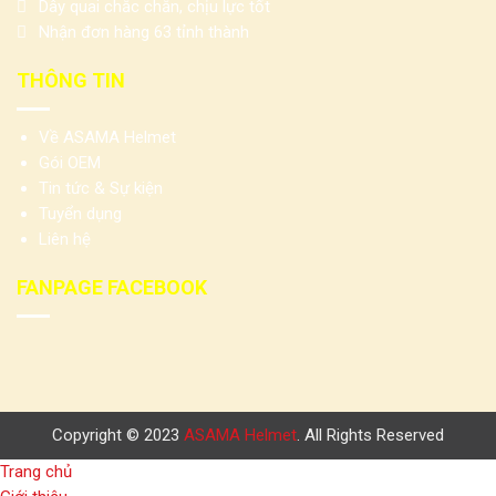
Dây quai chắc chắn, chịu lực tốt
Nhận đơn hàng 63 tỉnh thành
THÔNG TIN
Về ASAMA Helmet
Gói OEM
Tin tức & Sự kiện
Tuyển dụng
Liên hệ
FANPAGE FACEBOOK
Copyright © 2023
ASAMA Helmet
. All Rights Reserved
Trang chủ