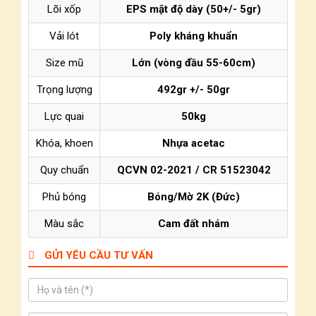
Lõi xốp
EPS mật độ dày (50+/- 5gr)
Vải lót
Poly kháng khuẩn
Size mũ
Lớn (vòng đầu 55-60cm)
Trọng lượng
492gr +/- 50gr
Lực quai
50kg
Khóa, khoen
Nhựa acetac
Quy chuẩn
QCVN 02-2021 / CR 51523042
Phủ bóng
Bóng/Mờ 2K (Đức)
Màu sắc
Cam đất nhám
GỬI YÊU CẦU TƯ VẤN