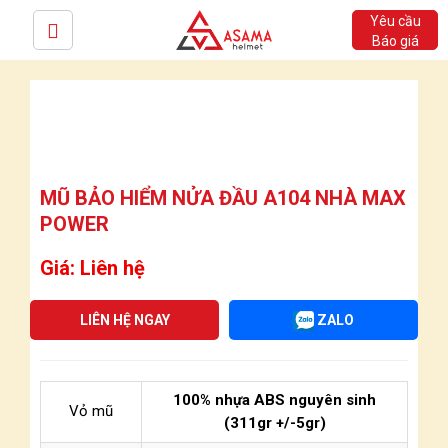
Yêu cầu
Báo giá
MŨ BẢO HIỂM NỬA ĐẦU A104 NHÀ MAX
POWER
Giá: Liên hệ
LIÊN HỆ NGAY
ZALO
100% nhựa ABS nguyên sinh
Vỏ mũ
(311gr +/-5gr)