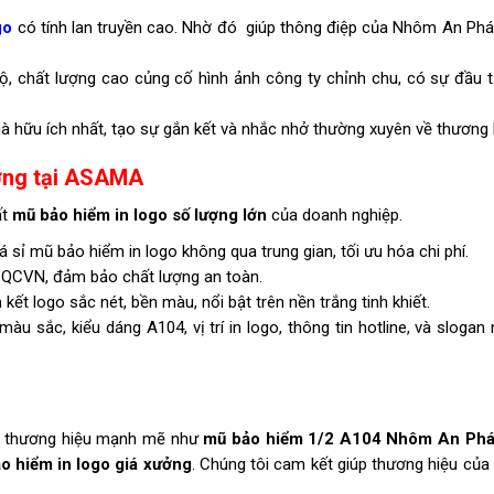
go
có tính lan truyền cao. Nhờ đó giúp thông điệp của Nhôm An Phát
, chất lượng cao củng cố hình ảnh công ty chỉnh chu, có sự đầu 
hữu ích nhất, tạo sự gắn kết và nhắc nhở thường xuyên về thương 
ưởng tại ASAMA
ất
mũ bảo hiểm in logo số lượng lớn
của doanh nghiệp.
á sỉ mũ bảo hiểm in logo không qua trung gian, tối ưu hóa chi phí.
 QCVN, đảm bảo chất lượng an toàn.
kết logo sắc nét, bền màu, nổi bật trên nền trắng tinh khiết.
àu sắc, kiểu dáng A104, vị trí in logo, thông tin hotline, và sloga
sứ thương hiệu mạnh mẽ như
mũ bảo hiểm 1/2 A104 Nhôm An Phá
o hiểm in logo giá xưởng
. Chúng tôi cam kết giúp thương hiệu của