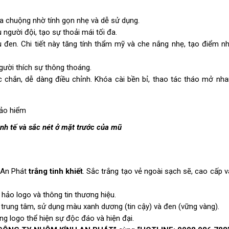
 chuộng nhờ tính gọn nhẹ và dễ sử dụng.
người đội, tạo sự thoải mái tối đa.
u đen. Chi tiết này tăng tính thẩm mỹ và che nắng nhẹ, tạo điểm n
gười thích sự thông thoáng.
chắn, dễ dàng điều chỉnh. Khóa cài bền bỉ, thao tác tháo mở nh
inh tế và sắc nét ở mặt trước của mũ
An Phát
trắng tinh khiết
. Sắc trắng tạo vẻ ngoài sạch sẽ, cao cấp 
hảo logo và thông tin thương hiệu.
í trung tâm, sử dụng màu xanh dương (tin cậy) và đen (vững vàng).
ng logo thể hiện sự độc đáo và hiện đại.