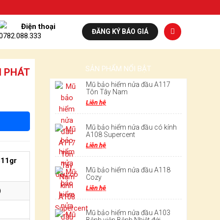
Điện thoại
ĐĂNG KÝ BÁO GIÁ
0782.088.333
SẢN PHẨM NỔI BẬT
N PHÁT
Mũ bảo hiểm nửa đầu A117
Tôn Tây Nam
Liên hệ
Mũ bảo hiểm nửa đầu có kính
A108 Supercent
Liên hệ
311gr
Mũ bảo hiểm nửa đầu A118
Cozy
Liên hệ
)
Mũ bảo hiểm nửa đầu A103