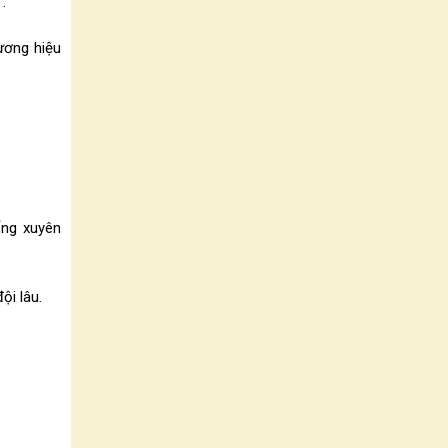
”
.
ương hiệu
ống xuyên
ội lâu.