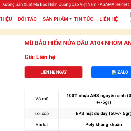
Xưởng Sản Xuất Mũ Bảo Hiểm Quảng Cáo Việt Nam - ASAMA Helmet
THIỆU
ĐỐI TÁC
SẢN PHẨM
TIN TỨC
LIÊN HỆ
MŨ BẢO HIỂM NỬA ĐẦU A104 NHÔM A
Giá: Liên hệ
LIÊN HỆ NGAY
ZALO
100% nhựa ABS nguyên sinh (
Vỏ mũ
+/-5gr)
Lõi xốp
EPS mật độ dày (50+/- 5gr
Vải lót
Poly kháng khuẩn