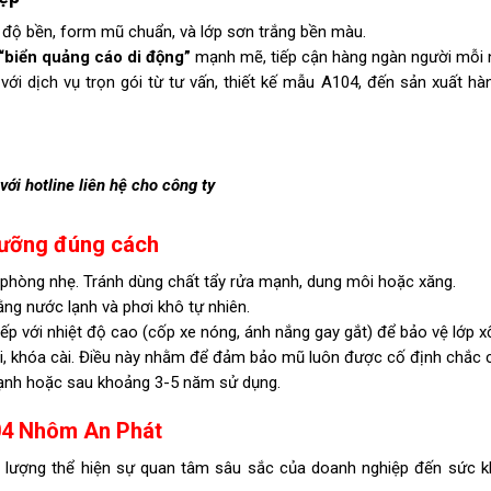
độ bền, form mũ chuẩn, và lớp sơn trắng bền màu.
“biển quảng cáo di động”
mạnh mẽ, tiếp cận hàng ngàn người mỗi 
ới dịch vụ trọn gói từ tư vấn, thiết kế mẫu A104, đến sản xuất hàn
với hotline liên hệ cho công ty
dưỡng đúng cách
hòng nhẹ. Tránh dùng chất tẩy rửa mạnh, dung môi hoặc xăng.
bằng nước lạnh và phơi khô tự nhiên.
ếp với nhiệt độ cao (cốp xe nóng, ánh nắng gay gắt) để bảo vệ lớp x
ai, khóa cài. Điều này nhằm để đảm bảo mũ luôn được cố định chắc 
ạnh hoặc sau khoảng 3-5 năm sử dụng.
104 Nhôm An Phát
lượng thể hiện sự quan tâm sâu sắc của doanh nghiệp đến sức 