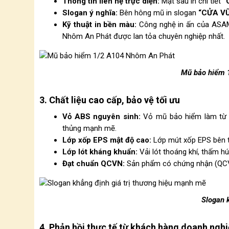
Thông tin liên hệ trực diện:
Mặt sau in chi tiết
“
Slogan ý nghĩa:
Bên hông mũ in slogan
“CỬA V
Kỹ thuật in bền màu:
Công nghệ in ấn của ASAM
Nhôm An Phát được lan tỏa chuyên nghiệp nhất.
Mũ bảo hiểm 
3. Chất liệu cao cấp, bảo vệ tối ưu
Vỏ ABS nguyên sinh:
Vỏ mũ bảo hiểm làm từ n
thủng mạnh mẽ.
Lớp xốp EPS mật độ cao:
Lớp mút xốp EPS bên tr
Lớp lót kháng khuẩn:
Vải lót thoáng khí, thấm hú
Đạt chuẩn QCVN:
Sản phẩm có chứng nhận (QCVN)
Slogan k
4. Phản hồi thực tế từ khách hàng doanh ngh