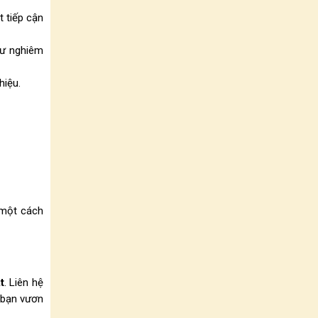
 tiếp cận
tư nghiêm
hiệu.
n một cách
t
. Liên hệ
 bạn vươn