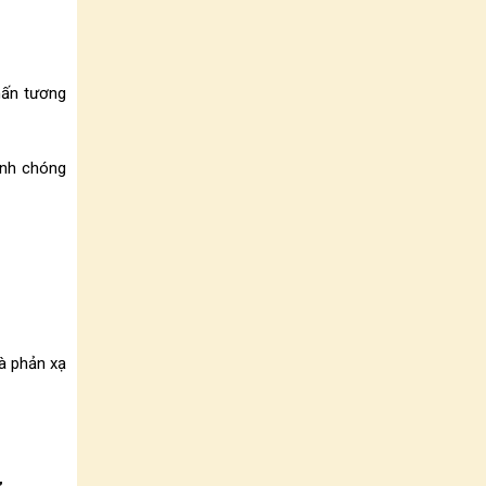
hấn tương
anh chóng
và phản xạ