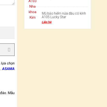
Mũ bảo hiểm nửa đầu có kính
A105 Lucky Star
Liên hệ
 lựa chọn
ả.
ASAMA
c đáo. Mẫu