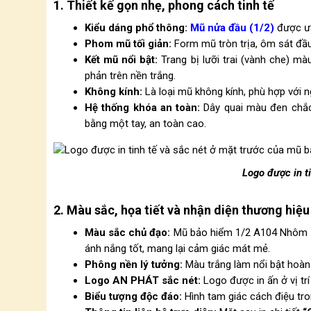
1. Thiết kế gọn nhẹ, phong cách tinh tế
Kiểu dáng phổ thông:
Mũ nửa đầu (1/2)
được ưa
Phom mũ tối giản:
Form mũ tròn trịa, ôm sát đầu 
Kết mũ nổi bật:
Trang bị lưỡi trai (vành che) mà
phản trên nền trắng.
Không kính:
Là loại mũ không kính, phù hợp với n
Hệ thống khóa an toàn:
Dây quai màu đen chắc 
bằng một tay, an toàn cao.
Logo được in t
2. Màu sắc, họa tiết và nhận diện thương hiệu
Màu sắc chủ đạo:
Mũ bảo hiểm 1/2 A104 Nhôm 
ánh nắng tốt, mang lại cảm giác mát mẻ.
Phông nền lý tưởng:
Màu trắng làm nổi bật hoàn 
Logo AN PHÁT sắc nét:
Logo được in ấn ở vị tr
Biểu tượng độc đáo:
Hình tam giác cách điệu tro