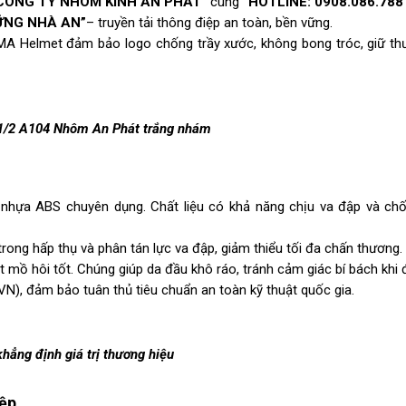
CÔNG TY NHÔM KÍNH AN PHÁT”
cùng
“HOTLINE: 0908.086.788
ỮNG NHÀ AN”
– truyền tải thông điệp an toàn, bền vững.
A Helmet đảm bảo logo chống trầy xước, không bong tróc, giữ th
1/2 A104 Nhôm An Phát trắng nhám
hựa ABS chuyên dụng. Chất liệu có khả năng chịu va đập và ch
ong hấp thụ và phân tán lực va đập, giảm thiểu tối đa chấn thương.
t mồ hôi tốt. Chúng giúp da đầu khô ráo, tránh cảm giác bí bách khi đ
, đảm bảo tuân thủ tiêu chuẩn an toàn kỹ thuật quốc gia.
hẳng định giá trị thương hiệu
iệp