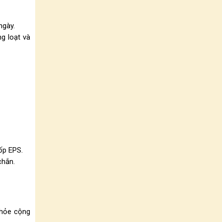
ngày.
g loạt và
ốp EPS.
chắn.
khỏe cộng