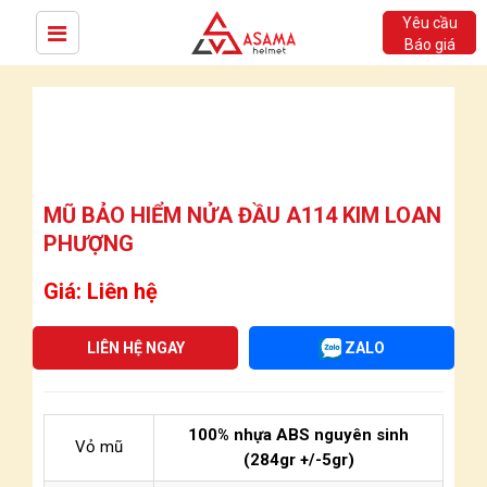
Yêu cầu
Báo giá
MŨ BẢO HIỂM NỬA ĐẦU A114 KIM LOAN
PHƯỢNG
Giá: Liên hệ
LIÊN HỆ NGAY
ZALO
100% nhựa ABS nguyên sinh
Vỏ mũ
(284gr +/-5gr)