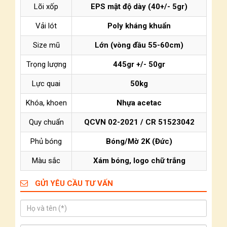
Lõi xốp
EPS mật độ dày (40+/- 5gr)
Vải lót
Poly kháng khuẩn
Size mũ
Lớn (vòng đầu 55-60cm)
Trọng lượng
445gr +/- 50gr
Lực quai
50kg
Khóa, khoen
Nhựa acetac
Quy chuẩn
QCVN 02-2021 / CR 51523042
Phủ bóng
Bóng/Mờ 2K (Đức)
Màu sắc
Xám bóng, logo chữ trắng
GỬI YÊU CẦU TƯ VẤN