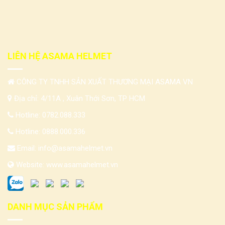
LIÊN HỆ ASAMA HELMET
CÔNG TY TNHH SẢN XUẤT THƯƠNG MẠI ASAMA VN
Địa chỉ: 4/11A , Xuân Thới Sơn, TP HCM
Hotline:
0782.088.333
Hotline:
0888.000.336
Email:
info@asamahelmet.vn
Website:
www.asamahelmet.vn
DANH MỤC SẢN PHẨM