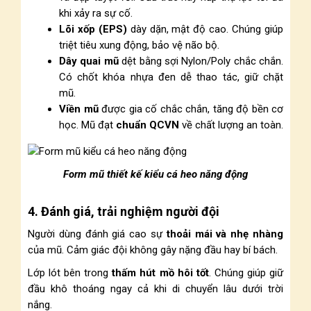
khi xảy ra sự cố.
Lõi xốp (EPS)
dày dặn, mật độ cao. Chúng giúp
triệt tiêu xung động, bảo vệ não bộ.
Dây quai mũ
dệt bằng sợi Nylon/Poly chắc chắn.
Có chốt khóa nhựa đen dễ thao tác, giữ chặt
mũ.
Viền mũ
được gia cố chắc chắn, tăng độ bền cơ
học. Mũ đạt
chuẩn QCVN
về chất lượng an toàn.
Form mũ thiết kế kiểu cá heo năng động
4. Đánh giá, trải nghiệm người đội
Người dùng đánh giá cao sự
thoải mái và nhẹ nhàng
của mũ. Cảm giác đội không gây nặng đầu hay bí bách.
Lớp lót bên trong
thấm hút mồ hôi tốt
. Chúng giúp giữ
đầu khô thoáng ngay cả khi di chuyển lâu dưới trời
nắng.