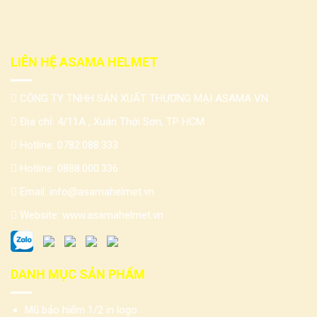
LIÊN HỆ ASAMA HELMET
CÔNG TY TNHH SẢN XUẤT THƯƠNG MẠI ASAMA VN
Địa chỉ: 4/11A , Xuân Thới Sơn, TP HCM
Hotline:
0782.088.333
Hotline:
0888.000.336
Email:
info@asamahelmet.vn
Website:
www.asamahelmet.vn
DANH MỤC SẢN PHẨM
Mũ bảo hiểm 1/2 in logo