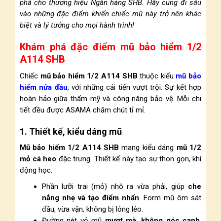
phá cho thương hiệu Ngân hàng SHB. Hãy cùng đi sâu
vào những đặc điểm khiến chiếc mũ này trở nên khác
biệt và lý tưởng cho mọi hành trình!
Khám phá đặc điểm mũ bảo hiểm 1/2
A114 SHB
Chiếc
mũ bảo hiểm 1/2 A114 SHB
thuộc kiểu
mũ bảo
hiểm nửa đầu
, với những cải tiến vượt trội. Sự kết hợp
hoàn hảo giữa thẩm mỹ và công năng bảo vệ. Mỗi chi
tiết đều được ASAMA chăm chút tỉ mỉ.
1. Thiết kế, kiểu dáng mũ
Mũ bảo hiểm 1/2 A114 SHB
mang kiểu dáng
mũ 1/2
mỏ cá heo
đặc trưng. Thiết kế này tạo sự thon gọn, khí
động học.
Phần lưỡi trai (mỏ) nhô ra vừa phải, giúp
che
nắng nhẹ và tạo điểm nhấn
. Form mũ ôm sát
đầu, vừa vặn, không bị lỏng lẻo.
Đường nét vỏ mũ
mượt mà, không góc cạnh
.