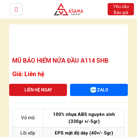
Yêu cầu
Báo giá
MŨ BẢO HIỂM NỬA ĐẦU A114 SHB
Giá: Liên hệ
LIÊN HỆ NGAY
ZALO
100% nhựa ABS nguyên sinh
Vỏ mũ
(330gr +/-5gr)
Lõi xốp
EPS mật độ dày (40+/- 5gr)