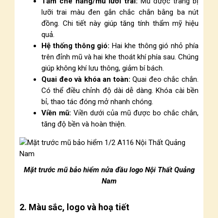
Tấm che nắng/mũ lưỡi trai:
Mũ được trang bị
lưỡi trai màu đen gắn chắc chắn bằng ba nút
đồng. Chi tiết này giúp tăng tính thẩm mỹ hiệu
quả.
Hệ thống thông gió:
Hai khe thông gió nhỏ phía
trên đỉnh mũ và hai khe thoát khí phía sau. Chúng
giúp không khí lưu thông, giảm bí bách.
Quai đeo và khóa an toàn:
Quai đeo chắc chắn.
Có thể điều chỉnh độ dài dễ dàng. Khóa cài bền
bỉ, thao tác đóng mở nhanh chóng.
Viền mũ:
Viền dưới của mũ được bo chắc chắn,
tăng độ bền và hoàn thiện.
Mặt trước mũ bảo hiểm nửa đầu logo Nội Thất Quảng
Nam
2. Màu sắc, logo và hoạ tiết