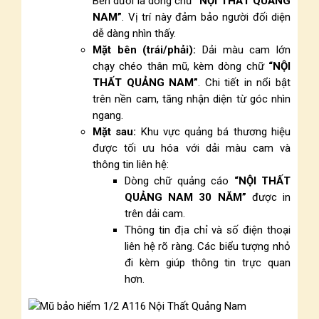
Bên dưới là dòng chữ
“NỘI THẤT QUẢNG
NAM”
. Vị trí này đảm bảo người đối diện
dễ dàng nhìn thấy.
Mặt bên (trái/phải):
Dải màu cam lớn
chạy chéo thân mũ, kèm dòng chữ
“NỘI
THẤT QUẢNG NAM”
. Chi tiết in nổi bật
trên nền cam, tăng nhận diện từ góc nhìn
ngang.
Mặt sau:
Khu vực quảng bá thương hiệu
được tối ưu hóa với dải màu cam và
thông tin liên hệ:
Dòng chữ quảng cáo
“NỘI THẤT
QUẢNG NAM 30 NĂM”
được in
trên dải cam.
Thông tin địa chỉ và số điện thoại
liên hệ rõ ràng. Các biểu tượng nhỏ
đi kèm giúp thông tin trực quan
hơn.