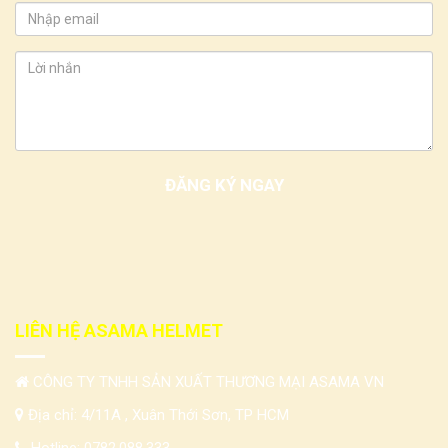
LIÊN HỆ ASAMA HELMET
CÔNG TY TNHH SẢN XUẤT THƯƠNG MẠI ASAMA VN
Địa chỉ: 4/11A , Xuân Thới Sơn, TP HCM
Hotline:
0782.088.333