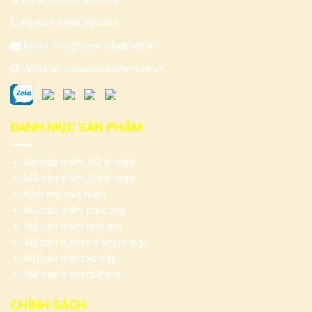
Hotline:
0888.000.336
Email:
info@asamahelmet.vn
Website:
www.asamahelmet.vn
DANH MỤC SẢN PHẨM
Mũ bảo hiểm 1/2 in logo
Mũ bảo hiểm 3/4 in logo
Kính mũ bảo hiểm
Mũ bảo hiểm phi công
Mũ bảo hiểm kính âm
Mũ bảo hiểm trẻ em in logo
Mũ bảo hiểm xe đạp
Mũ bảo hiểm fullface
CHÍNH SÁCH