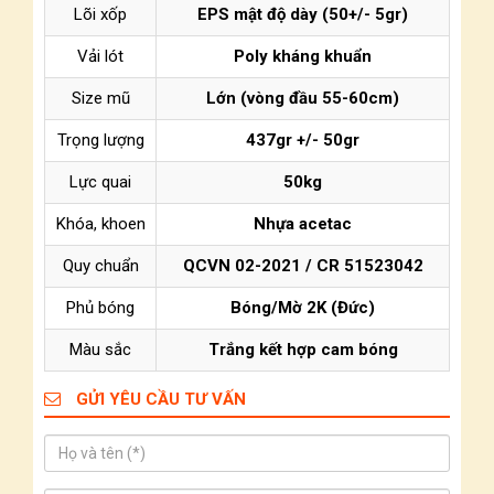
Lõi xốp
EPS mật độ dày (50+/- 5gr)
Vải lót
Poly kháng khuẩn
Size mũ
Lớn (vòng đầu 55-60cm)
Trọng lượng
437gr +/- 50gr
Lực quai
50kg
Khóa, khoen
Nhựa acetac
Quy chuẩn
QCVN 02-2021 / CR 51523042
Phủ bóng
Bóng/Mờ 2K (Đức)
Màu sắc
Trắng kết hợp cam bóng
GỬI YÊU CẦU TƯ VẤN