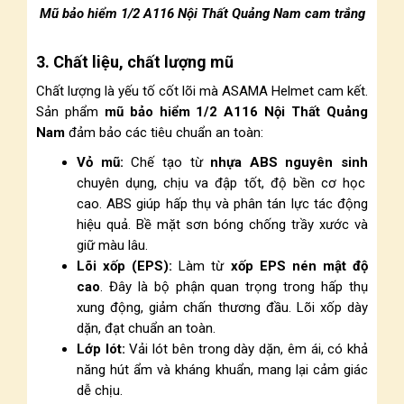
Mũ bảo hiểm 1/2 A116 Nội Thất Quảng Nam cam trắng
3. Chất liệu, chất lượng mũ
Chất lượng là yếu tố cốt lõi mà ASAMA Helmet cam kết.
Sản phẩm
mũ bảo hiểm 1/2 A116 Nội Thất Quảng
Nam
đảm bảo các tiêu chuẩn an toàn:
Vỏ mũ:
Chế tạo từ
nhựa ABS nguyên sinh
chuyên dụng, chịu va đập tốt, độ bền cơ học
cao. ABS giúp hấp thụ và phân tán lực tác động
hiệu quả. Bề mặt sơn bóng chống trầy xước và
giữ màu lâu.
Lõi xốp (EPS):
Làm từ
xốp EPS nén mật độ
cao
. Đây là bộ phận quan trọng trong hấp thụ
xung động, giảm chấn thương đầu. Lõi xốp dày
dặn, đạt chuẩn an toàn.
Lớp lót:
Vải lót bên trong dày dặn, êm ái, có khả
năng hút ẩm và kháng khuẩn, mang lại cảm giác
dễ chịu.