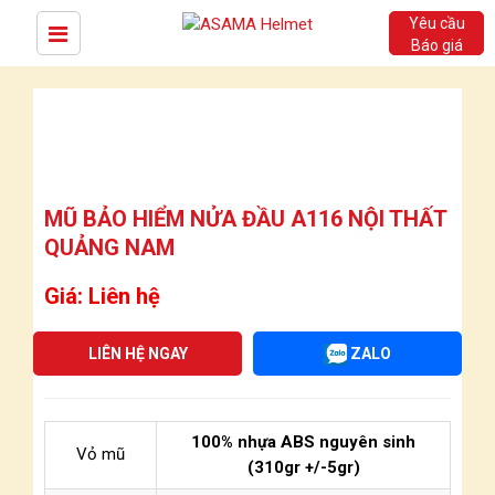
Yêu cầu
Báo giá
MŨ BẢO HIỂM NỬA ĐẦU A116 NỘI THẤT
QUẢNG NAM
Giá: Liên hệ
LIÊN HỆ NGAY
ZALO
100% nhựa ABS nguyên sinh
Vỏ mũ
(310gr +/-5gr)