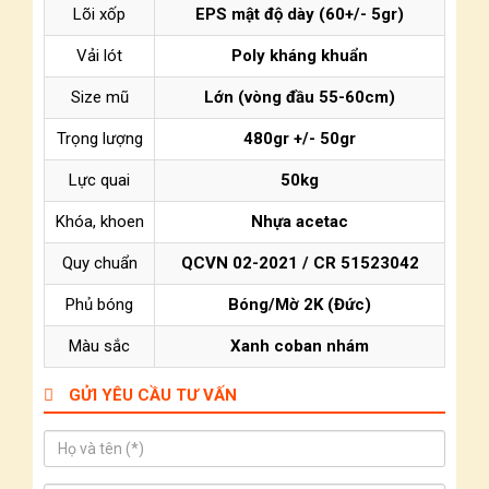
Lõi xốp
EPS mật độ dày (60+/- 5gr)
Vải lót
Poly kháng khuẩn
Size mũ
Lớn (vòng đầu 55-60cm)
Trọng lượng
480gr +/- 50gr
Lực quai
50kg
Khóa, khoen
Nhựa acetac
Quy chuẩn
QCVN 02-2021 / CR 51523042
Phủ bóng
Bóng/Mờ 2K (Đức)
Màu sắc
Xanh coban nhám
GỬI YÊU CẦU TƯ VẤN