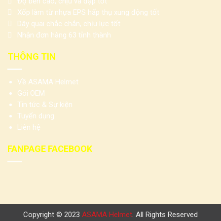
Độ bền cao, chịu va đập tốt
Xốp làm từ nhựa EPS hấp thụ xung động tốt
Dây quai chắc chắn, chịu lực tốt
Nhận đơn hàng 63 tỉnh thành
THÔNG TIN
Về ASAMA Helmet
Gói OEM
Tin tức & Sự kiện
Tuyển dụng
Liên hệ
FANPAGE FACEBOOK
Copyright © 2023
ASAMA Helmet
. All Rights Reserved