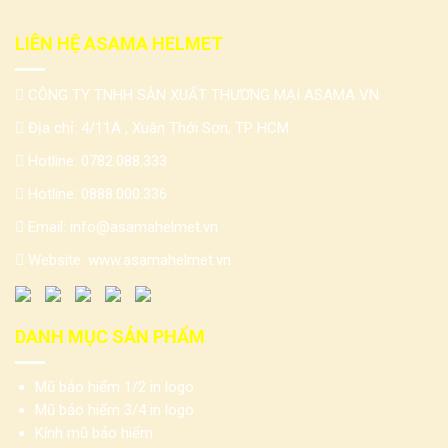
LIÊN HỆ ASAMA HELMET
CÔNG TY TNHH SẢN XUẤT THƯƠNG MẠI ASAMA VN
Địa chỉ: 4/11A , Xuân Thới Sơn, TP HCM
Hotline:
0782.088.333
Hotline:
0888.000.336
Email:
info@asamahelmet.vn
Website:
www.asamahelmet.vn
DANH MỤC SẢN PHẨM
Mũ bảo hiểm 1/2 in logo
Mũ bảo hiểm 3/4 in logo
Kính mũ bảo hiểm