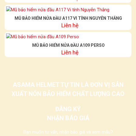
MŨ BẢO HIỂM NỬA ĐẦU A117 VI TÍNH NGUYỄN THẮNG
Liên hệ
MŨ BẢO HIỂM NỬA ĐẦU A109 PERSO
Liên hệ
ASAMA HELMET TỰ TIN LÀ ĐƠN VỊ SẢN
XUẤT NÓN BẢO HIỂM CHẤT LƯỢNG CAO
ĐĂNG KÝ
NHẬN BÁO GIÁ
Bạn muốn tư vấn, nhận báo giá và xem mẫu?