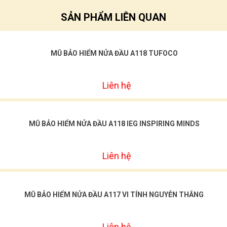
SẢN PHẨM LIÊN QUAN
MŨ BẢO HIỂM NỬA ĐẦU A118 TUFOCO
Liên hệ
MŨ BẢO HIỂM NỬA ĐẦU A118 IEG INSPIRING MINDS
Liên hệ
MŨ BẢO HIỂM NỬA ĐẦU A117 VI TÍNH NGUYỄN THẮNG
Liên hệ