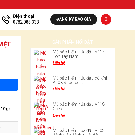
Điện thoại
ĐĂNG KÝ BÁO GIÁ
0782.088.333
SẢN PHẨM NỔI BẬT
VIỆT
Mũ bảo hiểm nửa đầu A117
Tôn Tây Nam
Liên hệ
Mũ bảo hiểm nửa đầu có kính
A108 Supercent
Liên hệ
Mũ bảo hiểm nửa đầu A118
310gr
Cozy
Liên hệ
)
Mũ bảo hiểm nửa đầu A103