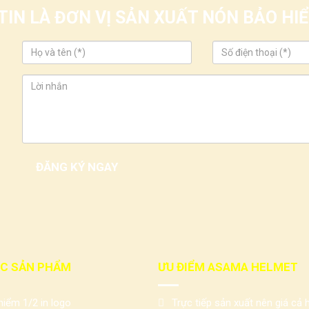
IN LÀ ĐƠN VỊ SẢN XUẤT NÓN BẢO H
C SẢN PHẨM
ƯU ĐIỂM ASAMA HELMET
iểm 1/2 in logo
Trực tiếp sản xuất nên giá cả h