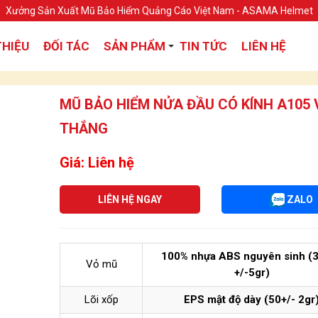
Xưởng Sản Xuất Mũ Bảo Hiểm Quảng Cáo Việt Nam - ASAMA Helmet
THIỆU
ĐỐI TÁC
SẢN PHẨM
TIN TỨC
LIÊN HỆ
MŨ BẢO HIỂM NỬA ĐẦU CÓ KÍNH A105 
THẮNG
Giá: Liên hệ
LIÊN HỆ NGAY
ZALO
100% nhựa ABS nguyên sinh (
Vỏ mũ
+/-5gr)
Lõi xốp
EPS mật độ dày (50+/- 2gr