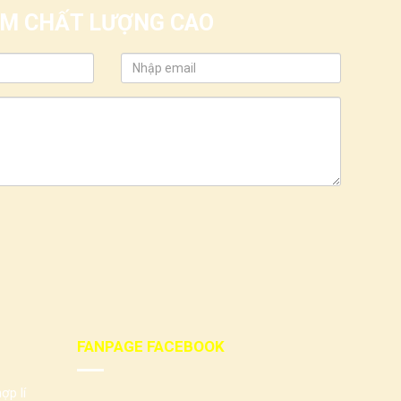
IỂM CHẤT LƯỢNG CAO
FANPAGE FACEBOOK
ợp lí