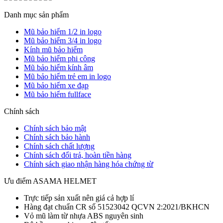
Danh mục sản phẩm
Mũ bảo hiểm 1/2 in logo
Mũ bảo hiểm 3/4 in logo
Kính mũ bảo hiểm
Mũ bảo hiểm phi công
Mũ bảo hiểm kính âm
Mũ bảo hiểm trẻ em in logo
Mũ bảo hiểm xe đạp
Mũ bảo hiểm fullface
Chính sách
Chính sách bảo mật
Chính sách bảo hành
Chính sách chất lượng
Chính sách đổi trả, hoàn tiền hàng
Chính sách giao nhận hàng hóa chứng từ
Ưu điểm ASAMA HELMET
Trực tiếp sản xuất nên giá cả hợp lí
Hàng đạt chuẩn CR số 51523042 QCVN 2:2021/BKHCN
Vỏ mũ làm từ nhựa ABS nguyên sinh