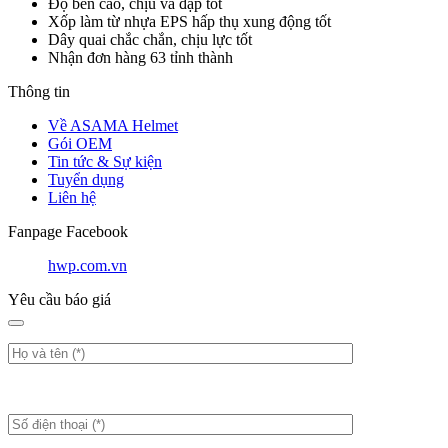
Độ bền cao, chịu va đập tốt
Xốp làm từ nhựa EPS hấp thụ xung động tốt
Dây quai chắc chắn, chịu lực tốt
Nhận đơn hàng 63 tỉnh thành
Thông tin
Về ASAMA Helmet
Gói OEM
Tin tức & Sự kiện
Tuyển dụng
Liên hệ
Fanpage Facebook
hwp.com.vn
Yêu cầu báo giá