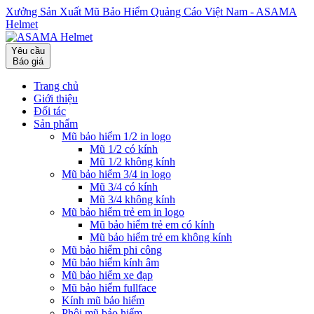
Xưởng Sản Xuất Mũ Bảo Hiểm Quảng Cáo Việt Nam - ASAMA
Helmet
Yêu cầu
Báo giá
Trang chủ
Giới thiệu
Đối tác
Sản phẩm
Mũ bảo hiểm 1/2 in logo
Mũ 1/2 có kính
Mũ 1/2 không kính
Mũ bảo hiểm 3/4 in logo
Mũ 3/4 có kính
Mũ 3/4 không kính
Mũ bảo hiểm trẻ em in logo
Mũ bảo hiểm trẻ em có kính
Mũ bảo hiểm trẻ em không kính
Mũ bảo hiểm phi công
Mũ bảo hiểm kính âm
Mũ bảo hiểm xe đạp
Mũ bảo hiểm fullface
Kính mũ bảo hiểm
Phôi mũ bảo hiểm