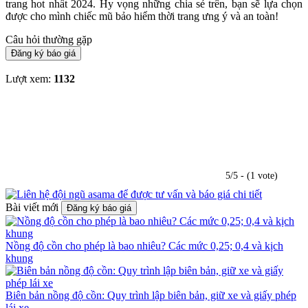
trang hot nhất 2024. Hy vọng những chia sẻ trên, bạn sẽ lựa chọn
được cho mình chiếc mũ bảo hiểm thời trang ưng ý và an toàn!
Câu hỏi thường gặp
Đăng ký báo giá
Lượt xem:
1132
5/5 - (1 vote)
Bài viết mới
Đăng ký báo giá
Nồng độ cồn cho phép là bao nhiêu? Các mức 0,25; 0,4 và kịch
khung
Biên bản nồng độ cồn: Quy trình lập biên bản, giữ xe và giấy phép
lái xe