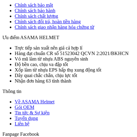
Chính sách bảo mật
Chính sách bảo hành
Chính sách chất lượng
Chính sách đổi trả, hoàn tiền hàng
Chính sách giao nhận hàng hóa chứng từ
Ưu điểm ASAMA HELMET
Trực tiếp sản xuất nên giá cả hợp lí
Hàng đạt chuẩn CR số 51523042 QCVN 2:2021/BKHCN
Vỏ mũ làm từ nhựa ABS nguyên sinh
Độ bền cao, chịu va đập tốt
Xốp làm từ nhựa EPS hấp thụ xung động tốt
Dây quai chắc chắn, chịu lực tốt
Nhận đơn hàng 63 tỉnh thành
Thông tin
Về ASAMA Helmet
Gói OEM
Tin tức & Sự kiện
Tuyển dụng
Liên hệ
Fanpage Facebook