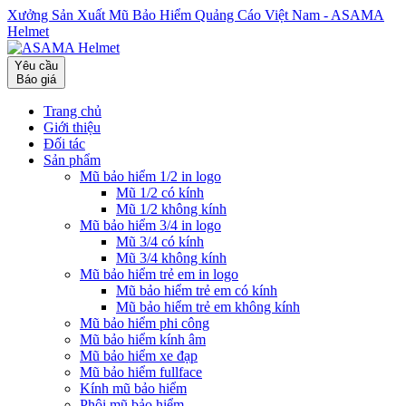
Xưởng Sản Xuất Mũ Bảo Hiểm Quảng Cáo Việt Nam - ASAMA
Helmet
Yêu cầu
Báo giá
Trang chủ
Giới thiệu
Đối tác
Sản phẩm
Mũ bảo hiểm 1/2 in logo
Mũ 1/2 có kính
Mũ 1/2 không kính
Mũ bảo hiểm 3/4 in logo
Mũ 3/4 có kính
Mũ 3/4 không kính
Mũ bảo hiểm trẻ em in logo
Mũ bảo hiểm trẻ em có kính
Mũ bảo hiểm trẻ em không kính
Mũ bảo hiểm phi công
Mũ bảo hiểm kính âm
Mũ bảo hiểm xe đạp
Mũ bảo hiểm fullface
Kính mũ bảo hiểm
Phôi mũ bảo hiểm