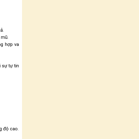
ả.
 mũ.
ng hợp va
sự tự tin
g độ cao.