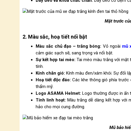
Dây đeo và khóa chắc chắn:
Dây đeo có đệm cằm
Mặt trước của
2. Màu sắc, hoạ tiết nổi bật
Màu sắc chủ đạo – trắng bóng:
Vỏ ngoài
mũ 
cảm giác sạch sẽ, sang trọng và nổi bật.
Sự kết hợp tai mèo:
Tai mèo màu trắng với mặt 
tính.
Kính chắn gió:
Kính màu đen/xám khói. Sự đối lập
Hoạ tiết độc đáo:
Các khe thông gió phía trước 
thẩm mỹ.
Logo ASAMA Helmet:
Logo thường được in ấn t
Tính linh hoạt:
Màu trắng dễ dàng kết hợp với m
hảo cho mọi cung đường.
Mũ bảo hiể