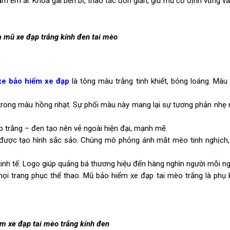
 êm ái. Khóa gài bền bỉ, thao tác đơn giản, giữ mũ cố định vững và
 mũ xe đạp trắng kính đen tai mèo
xe bảo hiểm xe đạp
là tông màu trắng tinh khiết, bóng loáng. Màu 
trong màu hồng nhạt. Sự phối màu này mang lại sự tương phản nhẹ 
 trắng – đen tạo nên vẻ ngoài hiện đại, mạnh mẽ.
được tạo hình sắc sảo. Chúng mô phỏng ánh mắt mèo tinh nghịch, 
inh tế. Logo giúp quảng bá thương hiệu đến hàng nghìn người mỗi n
ọi trang phục thể thao. Mũ bảo hiểm xe đạp tai mèo trắng là phụ 
m xe đạp tai mèo trắng kính đen