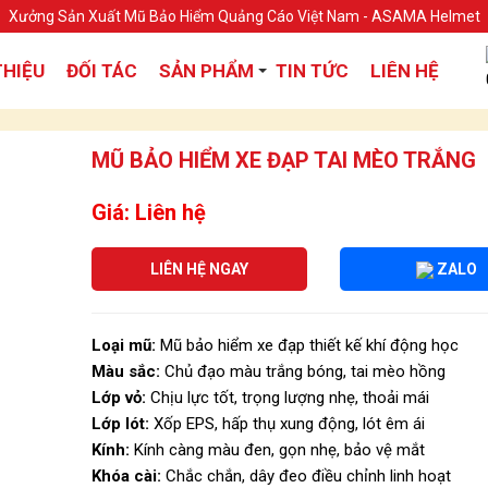
Xưởng Sản Xuất Mũ Bảo Hiểm Quảng Cáo Việt Nam - ASAMA Helmet
THIỆU
ĐỐI TÁC
SẢN PHẨM
TIN TỨC
LIÊN HỆ
MŨ BẢO HIỂM XE ĐẠP TAI MÈO TRẮNG
Giá: Liên hệ
LIÊN HỆ NGAY
ZALO
Loại mũ:
Mũ bảo hiểm xe đạp thiết kế khí động học
Màu sắc:
Chủ đạo màu trắng bóng, tai mèo hồng
Lớp vỏ:
Chịu lực tốt, trọng lượng nhẹ, thoải mái
Lớp lót:
Xốp EPS, hấp thụ xung động, lót êm ái
Kính:
Kính càng màu đen, gọn nhẹ, bảo vệ mắt
Khóa cài:
Chắc chắn, dây đeo điều chỉnh linh hoạt