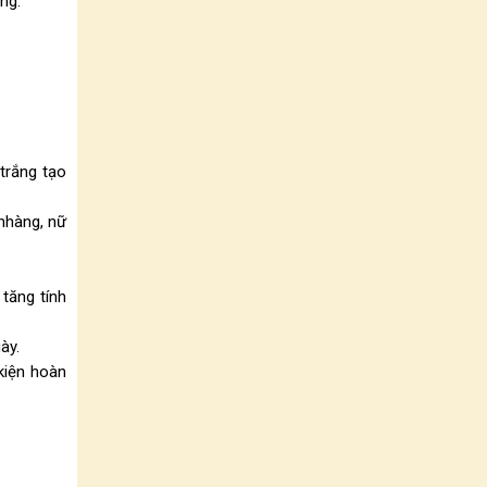
ng.
trắng tạo
nhàng, nữ
tăng tính
gày.
kiện hoàn