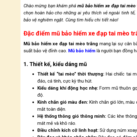
Chào mừng bạn khám phá
mũ bảo hiểm xe đạp tai mèo 
chọn hoàn hảo cho những ai yêu thích vẻ ngoài tinh tế
bảo vệ nghiêm ngặt. Cùng tìm hiểu chi tiết nào!
Đặc điểm mũ bảo hiểm xe đạp tai mèo tr
Mũ bảo hiểm xe đạp tai mèo trắng
mang lại sự cân b
suất bảo vệ đỉnh cao.
Mũ bảo hiểm
là người bạn đồng h
1. Thiết kế, kiểu dáng mũ
Thiết kế “tai mèo” thời thượng:
Hai chiếc tai 
đáo, cá tính, cực kỳ thu hút.
Kiểu dáng khí động học nhẹ:
Form mũ thuôn gọn,
độ.
Kính chắn gió màu đen:
Kính chắn gió lớn, màu đ
mắt toàn diện.
Hệ thống thông gió thông minh:
Các khe thông 
mát mẻ và khô ráo.
Điều chỉnh kích cỡ linh hoạt:
Sử dụng núm xoay p