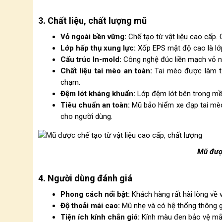
3. Chất liệu, chất lượng mũ
Vỏ ngoài bền vững:
Chế tạo từ vật liệu cao cấp.
Lớp hấp thụ xung lực:
Xốp EPS mật độ cao là lớp
Cấu trúc In-mold:
Công nghệ đúc liền mạch vỏ ng
Chất liệu tai mèo an toàn:
Tai mèo được làm từ
chạm.
Đệm lót kháng khuẩn:
Lớp đệm lót bên trong mềm
Tiêu chuẩn an toàn:
Mũ bảo hiểm xe đạp tai mèo 
cho người dùng.
Mũ được
4. Người dùng đánh giá
Phong cách nổi bật:
Khách hàng rất hài lòng về v
Độ thoải mái cao:
Mũ nhẹ và có hệ thống thông gi
Tiện ích kính chắn gió:
Kính màu đen bảo vệ mắt 