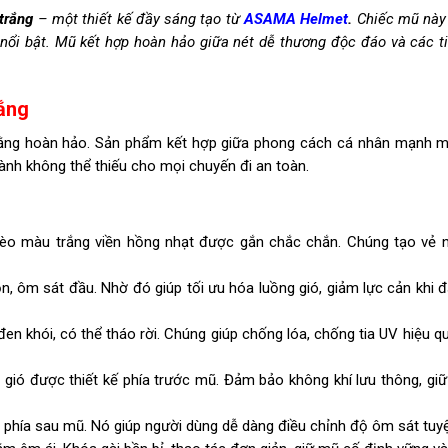
trắng
– một thiết kế đầy sáng tạo từ
ASAMA Helmet
.
Chiếc mũ này 
, nổi bật. Mũ kết hợp hoàn hảo giữa nét dễ thương độc đáo và các t
ắng
ằng hoàn hảo. Sản phẩm kết hợp giữa phong cách cá nhân mạnh m
ành không thể thiếu cho mọi chuyến đi an toàn.
mèo màu trắng viền hồng nhạt được gắn chắc chắn. Chúng tạo vẻ 
 ôm sát đầu. Nhờ đó giúp tối ưu hóa luồng gió, giảm lực cản khi đ
en khói, có thể tháo rời. Chúng giúp chống lóa, chống tia UV hiệu q
gió được thiết kế phía trước mũ. Đảm bảo không khí lưu thông, giữ
hía sau mũ. Nó giúp người dùng dễ dàng điều chỉnh độ ôm sát tuyệ