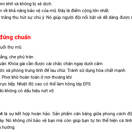
m khít và không bị xê dịch.
 về khả năng bảo vệ của mũ. Đây là điểm cộng lớn nhất.
rắng thu hút sự chú ý. Nó giúp người đội nổi bật và dễ dàng được 
 đúng chuẩn
uổi thọ mũ.
ng, che phủ trán.
vặn. Khóa gài cần được cài chắc chắn ngay dưới cằm.
xà phòng trung tính để lau chùi. Tránh sử dụng hóa chất mạnh.
. Phơi khô hoàn toàn ở nơi thoáng khí.
rực tiếp. Nhiệt độ cao có thể làm hỏng lớp EPS.
ù không có dấu hiệu nứt vỡ.
t
là sự kết hợp hoàn hảo. Sản phẩm cân bằng giữa phong cách đ
ày. Nó không chỉ bảo vệ bạn mà còn giúp bạn tự tin thể hiện cá tín
u hướng.