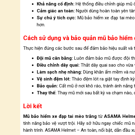
Khả năng cố định:
Hệ thống điều chỉnh giúp mũ ô
Cảm giác an toàn:
Người dùng hoàn toàn yên tâm
Sự chú ý tích cực:
Mũ bảo hiểm xe đạp tai mèo t
hơn.
Cách sử dụng và bảo quản mũ bảo hiểm
Thực hiện đúng các bước sau để đảm bảo hiệu suất và t
Đội mũ cân bằng:
Luôn đảm bảo mũ được đội thẳ
Điều chỉnh dây quai:
Thắt dây quai sao cho vừa 
Làm sạch nhẹ nhàng:
Dùng khăn ẩm mềm và nước 
Vệ sinh đệm lót:
Tháo đệm lót ra giặt tay định kỳ
Bảo quản:
Cất mũ ở nơi khô ráo, tránh ánh nắng t
Thay thế:
Thay mũ mới sau bất kỳ va chạm nào, d
Lời kết
Mũ bảo hiểm xe đạp tai mèo trắng
từ
ASAMA Helme
tính năng bảo vệ vượt trội. Hãy sở hữu ngay chiếc mũ n
hành trình. ASAMA Helmet – An toàn, nổi bật, dẫn đầu x