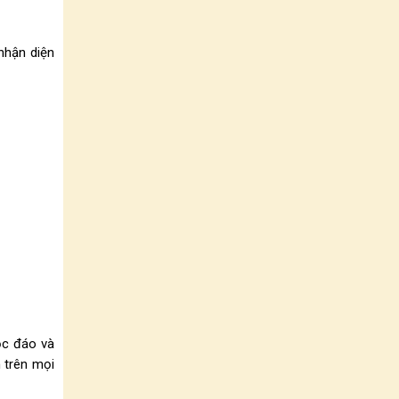
nhận diện
ộc đáo và
h trên mọi