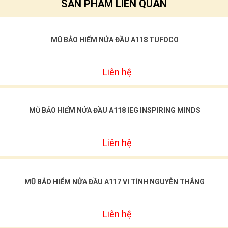
SẢN PHẨM LIÊN QUAN
MŨ BẢO HIỂM NỬA ĐẦU A118 TUFOCO
Liên hệ
MŨ BẢO HIỂM NỬA ĐẦU A118 IEG INSPIRING MINDS
Liên hệ
MŨ BẢO HIỂM NỬA ĐẦU A117 VI TÍNH NGUYỄN THẮNG
Liên hệ