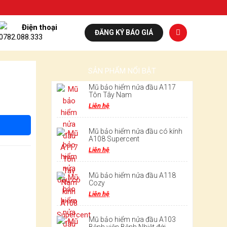
Điện thoại
ĐĂNG KÝ BÁO GIÁ
0782.088.333
SẢN PHẨM NỔI BẬT
Mũ bảo hiểm nửa đầu A117
Tôn Tây Nam
Liên hệ
Mũ bảo hiểm nửa đầu có kính
A108 Supercent
Liên hệ
Mũ bảo hiểm nửa đầu A118
Cozy
Liên hệ
Mũ bảo hiểm nửa đầu A103