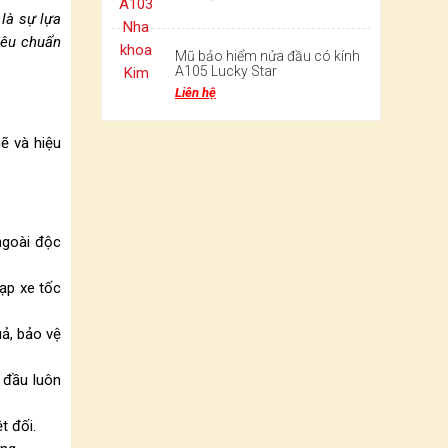
là sự lựa
iêu chuẩn
Mũ bảo hiểm nửa đầu có kính
A105 Lucky Star
Liên hệ
ẽ và hiệu
ngoài độc
ạp xe tốc
uả, bảo vệ
 đầu luôn
t đối.