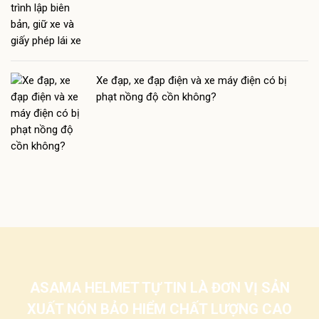
Xe đạp, xe đạp điện và xe máy điện có bị
phạt nồng độ cồn không?
ASAMA HELMET TỰ TIN LÀ ĐƠN VỊ SẢN
XUẤT NÓN BẢO HIỂM CHẤT LƯỢNG CAO