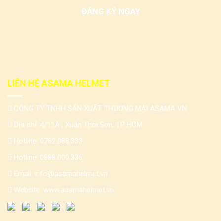
LIÊN HỆ ASAMA HELMET
CÔNG TY TNHH SẢN XUẤT THƯƠNG MẠI ASAMA VN
Địa chỉ: 4/11A , Xuân Thới Sơn, TP HCM
Hotline:
0782.088.333
Hotline:
0888.000.336
Email:
info@asamahelmet.vn
Website:
www.asamahelmet.vn