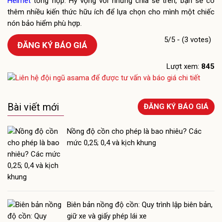
Helmet
tổng hợp. Hy vọng với những chia sẻ trên, bạn sẽ có
thêm nhiều kiến thức hữu ích để lựa chọn cho mình một chiếc
nón bảo hiểm phù hợp.
5/5 - (3 votes)
ĐĂNG KÝ BÁO GIÁ
Lượt xem:
845
Bài viết mới
ĐĂNG KÝ BÁO GIÁ
Nồng độ cồn cho phép là bao nhiêu? Các
mức 0,25; 0,4 và kịch khung
Biên bản nồng độ cồn: Quy trình lập biên bản,
giữ xe và giấy phép lái xe