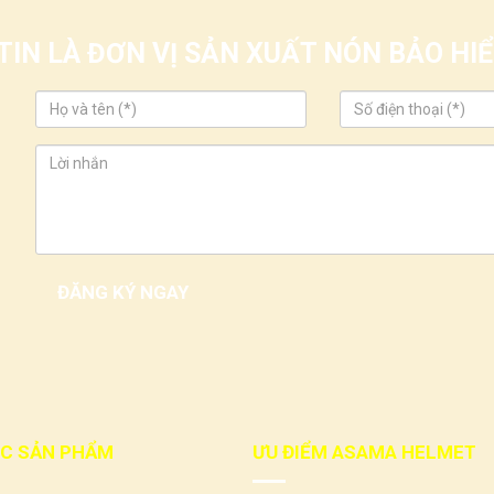
IN LÀ ĐƠN VỊ SẢN XUẤT NÓN BẢO H
C SẢN PHẨM
ƯU ĐIỂM ASAMA HELMET