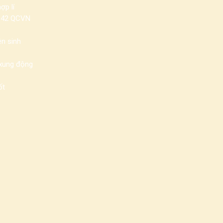
ợp lí
042 QCVN
n sinh
 xung động
ốt