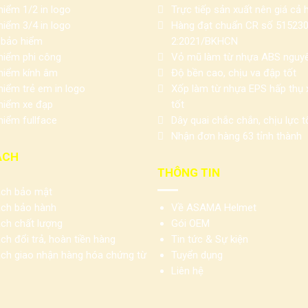
iểm 1/2 in logo
Trực tiếp sản xuất nên giá cả h
iểm 3/4 in logo
Hàng đạt chuẩn CR số 51523
 bảo hiểm
2:2021/BKHCN
hiểm phi công
Vỏ mũ làm từ nhựa ABS nguyê
hiểm kính âm
Độ bền cao, chịu va đập tốt
iểm trẻ em in logo
Xốp làm từ nhựa EPS hấp thụ
hiểm xe đạp
tốt
iểm fullface
Dây quai chắc chắn, chịu lực t
Nhận đơn hàng 63 tỉnh thành
ÁCH
THÔNG TIN
ách bảo mật
ách bảo hành
Về ASAMA Helmet
ch chất lượng
Gói OEM
ch đổi trả, hoàn tiền hàng
Tin tức & Sự kiện
ách giao nhận hàng hóa chứng từ
Tuyển dụng
Liên hệ