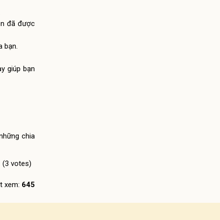
.
ón đã được
a bạn.
ày giúp bạn
 những chia
- (3 votes)
t xem:
645