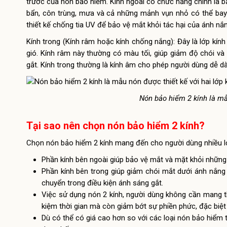
trước của nón bảo hiểm. Kính ngoài có chức năng chính là b
bẩn, côn trùng, mưa và cả những mảnh vụn nhỏ có thể bay 
thiết kế chống tia UV để bảo vệ mắt khỏi tác hại của ánh nắn
Kính trong (Kính râm hoặc kính chống nắng): Đây là lớp kí
gió. Kính râm này thường có màu tối, giúp giảm độ chói và
gắt. Kính trong thường là kính âm cho phép người dùng dễ dà
Nón bảo hiểm 2 kính là mẫu
Tại sao nên chọn nón bảo hiểm 2 kính?
Chọn nón bảo hiểm 2 kính mang đến cho người dùng nhiều lợi
Phần kính bên ngoài giúp bảo vệ mắt và mặt khỏi những 
Phần kính bên trong giúp giảm chói mắt dưới ánh nắng m
chuyển trong điều kiện ánh sáng gắt.
Việc sử dụng nón 2 kính, người dùng không cần mang theo
kiệm thời gian mà còn giảm bớt sự phiền phức, đặc biệt
Dù có thể có giá cao hơn so với các loại nón bảo hiểm th