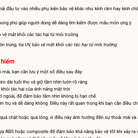
hải đầu tư vào nhiều phụ kiện bảo vệ khác như kính râm hay kính chắ
 phong phú giúp người dùng dễ dàng tìm kiếm được mẫu món ưng ý.
ôn trùng, tia UV, bảo vệ mắt khỏi các tác hại từ môi trường
o hiểm
 mái, bạn cần lưu ý một số điều sau đây:
 dài tuổi thọ và giữ tầm nhìn luôn rõ ràng.
khỏi tác hại của ánh nắng mặt trời.
gió ngoài, để đảm bảo tầm nhìn không bị hạn chế.
 tru và dễ dàng không. Điều này rất quan trọng khi bạn cần điều chỉ
uá chật hoặc quá lỏng, vì điều này ảnh hưởng đến sự thoải mái và 
ựa ABS hoặc composite để đảm bảo khả năng bảo vệ tốt khi xảy ra 