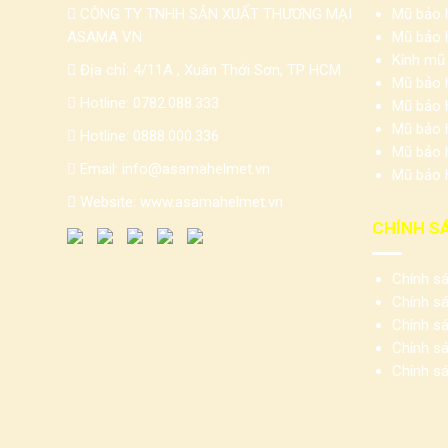
CÔNG TY TNHH SẢN XUẤT THƯƠNG MẠI
Mũ bảo h
ASAMA VN
Mũ bảo h
Kính mũ
Địa chỉ: 4/11A , Xuân Thới Sơn, TP HCM
Mũ bảo 
Hotline:
0782.088.333
Mũ bảo 
Mũ bảo h
Hotline:
0888.000.336
Mũ bảo 
Email:
info@asamahelmet.vn
Mũ bảo h
Website:
www.asamahelmet.vn
CHÍNH S
Chính s
Chính s
Chính sá
Chính sá
Chính s