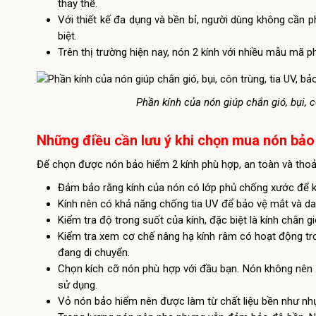
thay thế.
Với thiết kế đa dụng và bền bỉ, người dùng không cần p
biệt.
Trên thị trường hiện nay, nón 2 kính với nhiều mẫu mã
Phần kính của nón giúp chắn gió, bụi, c
Những điều cần lưu ý khi chọn mua nón bả
Để chọn được nón bảo hiểm 2 kính phù hợp, an toàn và thoải
Đảm bảo rằng kính của nón có lớp phủ chống xước để kéo
Kính nên có khả năng chống tia UV để bảo vệ mắt và da 
Kiểm tra độ trong suốt của kính, đặc biệt là kính chắn 
Kiểm tra xem cơ chế nâng hạ kính râm có hoạt động trơn
đang di chuyển.
Chọn kích cỡ nón phù hợp với đầu bạn. Nón không nên q
sử dụng.
Vỏ nón bảo hiểm nên được làm từ chất liệu bền như nh