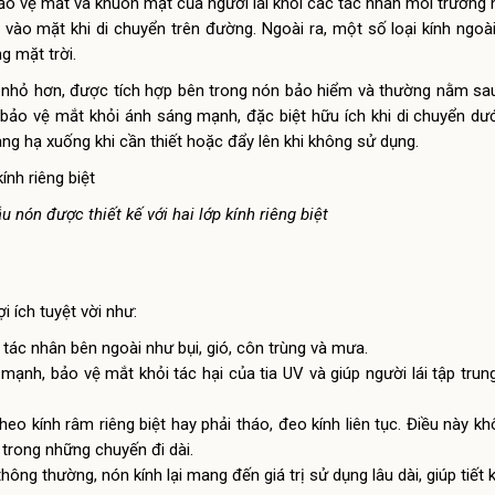
ảo vệ mắt và khuôn mặt của người lái khỏi các tác nhân môi trường n
vào mặt khi di chuyển trên đường. Ngoài ra, một số loại kính ngo
g mặt trời.
nh nhỏ hơn, được tích hợp bên trong nón bảo hiểm và thường nằm sa
 bảo vệ mắt khỏi ánh sáng mạnh, đặc biệt hữu ích khi di chuyển dướ
ng hạ xuống khi cần thiết hoặc đẩy lên khi không sử dụng.
 nón được thiết kế với hai lớp kính riêng biệt
 ích tuyệt vời như:
tác nhân bên ngoài như bụi, gió, côn trùng và mưa.
ạnh, bảo vệ mắt khỏi tác hại của tia UV và giúp người lái tập trung
 kính râm riêng biệt hay phải tháo, đeo kính liên tục. Điều này khô
 trong những chuyến đi dài.
ông thường, nón kính lại mang đến giá trị sử dụng lâu dài, giúp tiết k