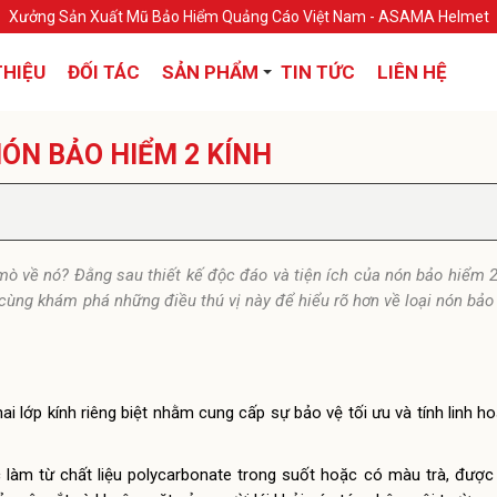
Xưởng Sản Xuất Mũ Bảo Hiểm Quảng Cáo Việt Nam - ASAMA Helmet
THIỆU
ĐỐI TÁC
SẢN PHẨM
TIN TỨC
LIÊN HỆ
ÓN BẢO HIỂM 2 KÍNH
ò về nó? Đằng sau thiết kế độc đáo và tiện ích của nón bảo hiểm 2 
y cùng khám phá những điều thú vị này để hiểu rõ hơn về loại nón bả
ai lớp kính riêng biệt nhằm cung cấp sự bảo vệ tối ưu và tính linh h
ợc làm từ chất liệu polycarbonate trong suốt hoặc có màu trà, đượ