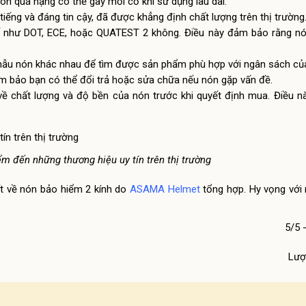
n quá nặng có thể gây mỏi cổ khi sử dụng lâu dài.
iếng và đáng tin cậy, đã được khẳng định chất lượng trên thị trường
ế như DOT, ECE, hoặc QUATEST 2 không. Điều này đảm bảo rằng n
mẫu nón khác nhau để tìm được sản phẩm phù hợp với ngân sách củ
m bảo bạn có thể đổi trả hoặc sửa chữa nếu nón gặp vấn đề.
ề chất lượng và độ bền của nón trước khi quyết định mua. Điều n
ểm đến những thương hiệu uy tín trên thị trường
iết về nón bảo hiểm 2 kính do
ASAMA Helmet
tổng hợp. Hy vọng với
5/5 
Lượ