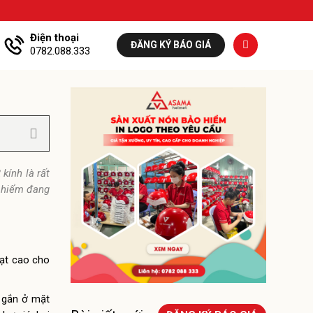
Điện thoại
ĐĂNG KÝ BÁO GIÁ
0782.088.333
kính là rất
o hiểm đang
oạt cao cho
c gắn ở mặt