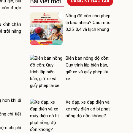
Bài viết mới
hư gió, bụi
ĐĂNG KÝ BÁO GIÁ
ài còn được
Nồng độ cồn cho phép
là bao nhiêu? Các mức
u kính chắn
0,25; 0,4 và kịch khung
i trời nắng
Biên bản nồng độ cồn:
Quy trình lập biên bản,
giữ xe và giấy phép lái
xe
 hơn khi di
Xe đạp, xe đạp điện và
xe máy điện có bị phạt
ng chỉ tiết
nồng độ cồn không?
iệm chi phí