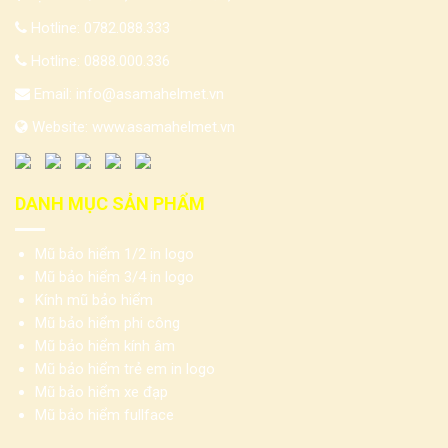
Hotline:
0782.088.333
Hotline:
0888.000.336
Email:
info@asamahelmet.vn
Website:
www.asamahelmet.vn
DANH MỤC SẢN PHẨM
Mũ bảo hiểm 1/2 in logo
Mũ bảo hiểm 3/4 in logo
Kính mũ bảo hiểm
Mũ bảo hiểm phi công
Mũ bảo hiểm kính âm
Mũ bảo hiểm trẻ em in logo
Mũ bảo hiểm xe đạp
Mũ bảo hiểm fullface