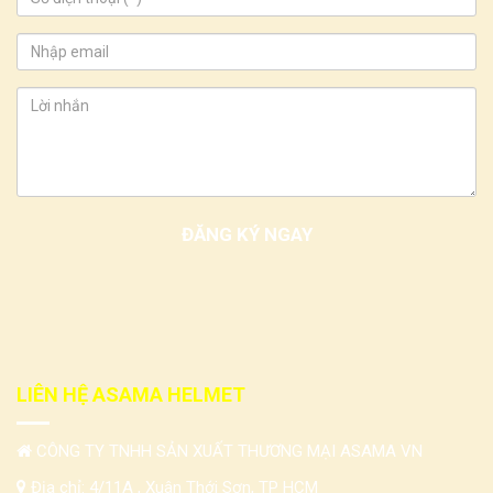
LIÊN HỆ ASAMA HELMET
CÔNG TY TNHH SẢN XUẤT THƯƠNG MẠI ASAMA VN
Địa chỉ: 4/11A , Xuân Thới Sơn, TP HCM