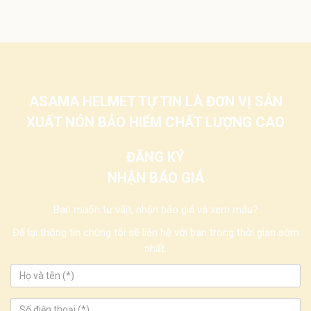
ASAMA HELMET TỰ TIN LÀ ĐƠN VỊ SẢN
XUẤT NÓN BẢO HIỂM CHẤT LƯỢNG CAO
ĐĂNG KÝ
NHẬN BÁO GIÁ
Bạn muốn tư vấn, nhận báo giá và xem mẫu?
Để lại thông tin chúng tôi sẽ liên hệ với bạn trong thời gian sớm
nhất.