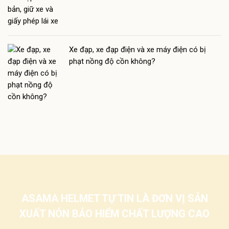
Xe đạp, xe đạp điện và xe máy điện có bị
phạt nồng độ cồn không?
ASAMA HELMET TỰ TIN LÀ ĐƠN VỊ SẢN
XUẤT NÓN BẢO HIỂM CHẤT LƯỢNG CAO