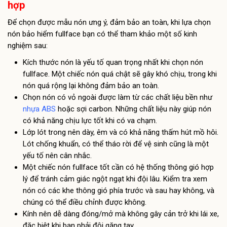
hợp
Để chọn được mẫu nón ưng ý, đảm bảo an toàn, khi lựa chọn
nón bảo hiểm fullface bạn có thể tham khảo một số kinh
nghiệm sau:
Kích thước nón là yếu tố quan trọng nhất khi chọn nón
fullface. Một chiếc nón quá chật sẽ gây khó chịu, trong khi
nón quá rộng lại không đảm bảo an toàn.
Chọn nón có vỏ ngoài được làm từ các chất liệu bền như
nhựa ABS
hoặc sợi carbon. Những chất liệu này giúp nón
có khả năng chịu lực tốt khi có va chạm.
Lớp lót trong nên dày, êm và có khả năng thấm hút mồ hôi.
Lót chống khuẩn, có thể tháo rời để vệ sinh cũng là một
yếu tố nên cân nhắc.
Một chiếc nón fullface tốt cần có hệ thống thông gió hợp
lý để tránh cảm giác ngột ngạt khi đội lâu. Kiểm tra xem
nón có các khe thông gió phía trước và sau hay không, và
chúng có thể điều chỉnh được không.
Kính nên dễ dàng đóng/mở mà không gây cản trở khi lái xe,
đặc biệt khi bạn phải đội găng tay.