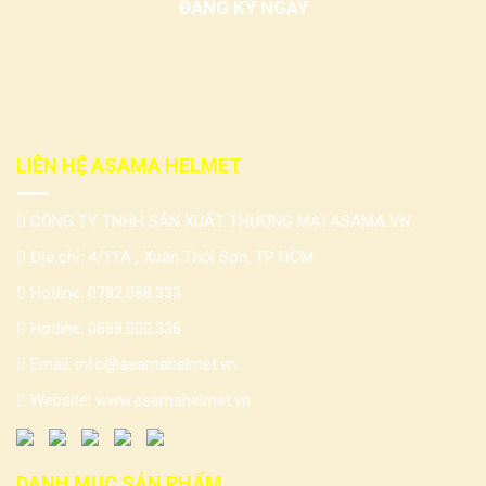
LIÊN HỆ ASAMA HELMET
CÔNG TY TNHH SẢN XUẤT THƯƠNG MẠI ASAMA VN
Địa chỉ: 4/11A , Xuân Thới Sơn, TP HCM
Hotline:
0782.088.333
Hotline:
0888.000.336
Email:
info@asamahelmet.vn
Website:
www.asamahelmet.vn
DANH MỤC SẢN PHẨM