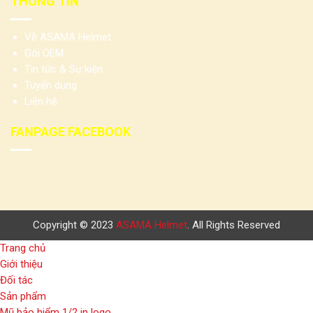
THÔNG TIN
Về ASAMA Helmet
Gói OEM
Tin tức & Sự kiện
Tuyển dụng
Liên hệ
FANPAGE FACEBOOK
Copyright © 2023
ASAMA Helmet
. All Rights Reserved
Trang chủ
Giới thiệu
Đối tác
Sản phẩm
Mũ bảo hiểm 1/2 in logo