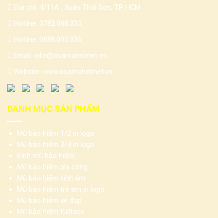
Địa chỉ: 4/11A , Xuân Thới Sơn, TP HCM
Hotline:
0782.088.333
Hotline:
0888.000.336
Email:
info@asamahelmet.vn
Website:
www.asamahelmet.vn
DANH MỤC SẢN PHẨM
Mũ bảo hiểm 1/2 in logo
Mũ bảo hiểm 3/4 in logo
Kính mũ bảo hiểm
Mũ bảo hiểm phi công
Mũ bảo hiểm kính âm
Mũ bảo hiểm trẻ em in logo
Mũ bảo hiểm xe đạp
Mũ bảo hiểm fullface