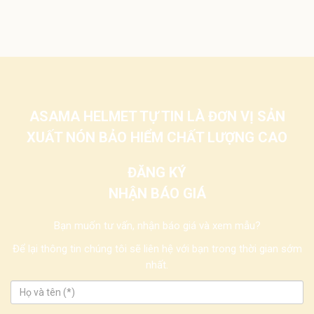
ASAMA HELMET TỰ TIN LÀ ĐƠN VỊ SẢN
XUẤT NÓN BẢO HIỂM CHẤT LƯỢNG CAO
ĐĂNG KÝ
NHẬN BÁO GIÁ
Bạn muốn tư vấn, nhận báo giá và xem mẫu?
Để lại thông tin chúng tôi sẽ liên hệ với bạn trong thời gian sớm
nhất.