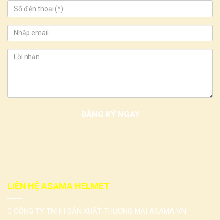
LIÊN HỆ ASAMA HELMET
CÔNG TY TNHH SẢN XUẤT THƯƠNG MẠI ASAMA VN