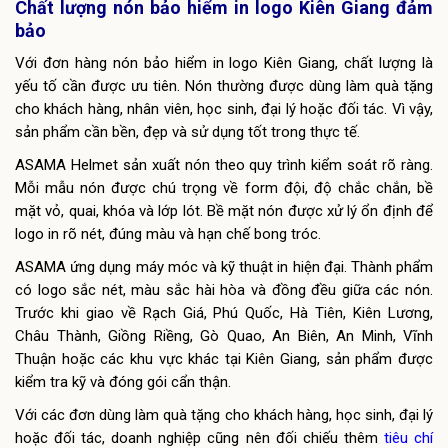
Chất lượng nón bảo hiểm in logo Kiên Giang đảm
bảo
Với đơn hàng nón bảo hiểm in logo Kiên Giang, chất lượng là
yếu tố cần được ưu tiên. Nón thường được dùng làm quà tặng
cho khách hàng, nhân viên, học sinh, đại lý hoặc đối tác. Vì vậy,
sản phẩm cần bền, đẹp và sử dụng tốt trong thực tế.
ASAMA Helmet sản xuất nón theo quy trình kiểm soát rõ ràng.
Mỗi mẫu nón được chú trọng về form đội, độ chắc chắn, bề
mặt vỏ, quai, khóa và lớp lót. Bề mặt nón được xử lý ổn định để
logo in rõ nét, đúng màu và hạn chế bong tróc.
ASAMA ứng dụng máy móc và kỹ thuật in hiện đại. Thành phẩm
có logo sắc nét, màu sắc hài hòa và đồng đều giữa các nón.
Trước khi giao về Rạch Giá, Phú Quốc, Hà Tiên, Kiên Lương,
Châu Thành, Giồng Riềng, Gò Quao, An Biên, An Minh, Vĩnh
Thuận hoặc các khu vực khác tại Kiên Giang, sản phẩm được
kiểm tra kỹ và đóng gói cẩn thận.
Với các đơn dùng làm quà tặng cho khách hàng, học sinh, đại lý
hoặc đối tác, doanh nghiệp cũng nên đối chiếu thêm
tiêu chí