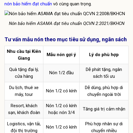
nón bảo hiểm đạt chuẩn
vô cùng quan trọng.
Nón bảo hiểm ASAMA đạt tiêu chuẩn QCVN 2:2021/BKHCN
Tư vấn mẫu nón theo mục tiêu sử dụng, ngân sách
Nhu cầu tại Kiên
Mẫu nón gợi ý
Lý do phù hợp
Giang
Quà tặng đại lý,
Dễ phát tặng, ngân
Nón 1/2 đầu
cửa hàng
sách tối ưu
Du lịch, thuê xe
Dễ dùng, phù hợp di
Nón 1/2 có kính
máy, tour
chuyển ngoài trời
Resort, khách
Nón 1/2 có kính
Tăng giá trị cảm nhận
sạn, khách đoàn
hoặc nón 3/4
Logistics, vận tải,
Phù hợp nhân sự di
Nón 1/2 có kính
đội thị trường
chuyển nhiều