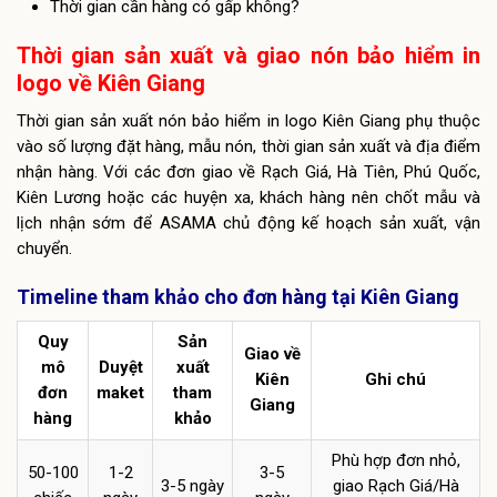
Thời gian cần hàng có gấp không?
Thời gian sản xuất và giao nón bảo hiểm in
logo về Kiên Giang
Thời gian sản xuất nón bảo hiểm in logo Kiên Giang phụ thuộc
vào số lượng đặt hàng, mẫu nón, thời gian sản xuất và địa điểm
nhận hàng. Với các đơn giao về Rạch Giá, Hà Tiên, Phú Quốc,
Kiên Lương hoặc các huyện xa, khách hàng nên chốt mẫu và
lịch nhận sớm để ASAMA chủ động kế hoạch sản xuất, vận
chuyển.
Timeline tham khảo cho đơn hàng tại Kiên Giang
Quy
Sản
Giao về
mô
Duyệt
xuất
Kiên
Ghi chú
đơn
maket
tham
Giang
hàng
khảo
Phù hợp đơn nhỏ,
50-100
1-2
3-5
3-5 ngày
giao Rạch Giá/Hà