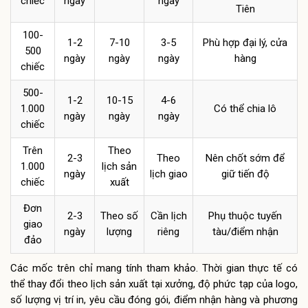
chiếc
ngày
ngày
Tiên
100-
1-2
7-10
3-5
Phù hợp đại lý, cửa
500
ngày
ngày
ngày
hàng
chiếc
500-
1-2
10-15
4-6
1.000
Có thể chia lô
ngày
ngày
ngày
chiếc
Trên
Theo
2-3
Theo
Nên chốt sớm để
1.000
lịch sản
ngày
lịch giao
giữ tiến độ
chiếc
xuất
Đơn
2-3
Theo số
Cần lịch
Phụ thuộc tuyến
giao
ngày
lượng
riêng
tàu/điểm nhận
đảo
Các mốc trên chỉ mang tính tham khảo. Thời gian thực tế có
thể thay đổi theo lịch sản xuất tại xưởng, độ phức tạp của logo,
số lượng vị trí in, yêu cầu đóng gói, điểm nhận hàng và phương