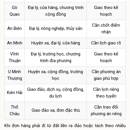
Gò
Đại lý, cửa hàng, chương trình
Giao theo kế
Quao
cộng đồng
hoạch
Cần chốt điểm
An Biên
Đại lý, nông nghiệp, thủy sản
nhận
An Minh
Huyện xa, đại lý, cửa hàng
Cần lịch giao rõ
Vĩnh
Đại lý, trường học, chương
Giao theo kế
Thuận
trình địa phương
hoạch
U Minh
Huyện xa, cộng đồng, trường
Cần phương án
Thượng
học
giao phù hợp
Giao đảo, dịch vụ, cộng đồng,
Cần lịch riêng
Kiên Hải
du lịch
theo tuyến
Thổ
Cần trao đổi
Giao đảo xa, đơn đặc thù
Châu
phương án riêng
Khi đơn hàng phải đi từ đất liền ra đảo hoặc tách theo nhiều