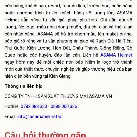
cửa hàng, khách sạn, resort, tour du lịch, trường học, ngân hàng
hoặc chương trình tri ân khách hàng số lượng lớn, ASAMA
Helmet sẵn sàng tư vấn giải pháp phù hợp. Chỉ cần gửi số
lượng, file logo, mẫu nón mong muốn, địa chỉ giao và thời gian
cần nhận hàng, ASAMA sẽ hỗ trợ chọn mẫu, lên maket online,
báo giá rõ ràng và tư vấn phương án giao về Rạch Giá, Hà Tiên,
Phú Quốc, Kiên Lương, Hòn Đất, Châu Thành, Giồng Riềng, Gò
Quao hoặc các huyện, đảo lân cận. Liên hệ
ASAMA Helmet
ngay hôm nay để mỗi chiếc nón bảo hiểm in logo trở thành
món quà thiết thực, chuyên nghiệp và giúp thương hiệu của bạn
hiện diện bền vững tại Kiên Giang.
Thông tin liên hệ:
CÔNG TY TNHH SẢN XUẤT THƯƠNG MẠI ASAMA VN
Hotline:
0782.088.333
|
0888.000.336
Email:
info@asamahelmet.vn
Câu hỏi thường gặp