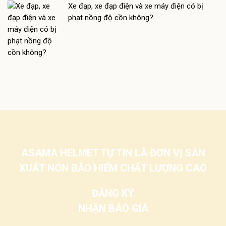
Xe đạp, xe đạp điện và xe máy điện có bị
phạt nồng độ cồn không?
ASAMA HELMET TỰ TIN LÀ ĐƠN VỊ SẢN
XUẤT NÓN BẢO HIỂM CHẤT LƯỢNG CAO
ĐĂNG KÝ
NHẬN BÁO GIÁ