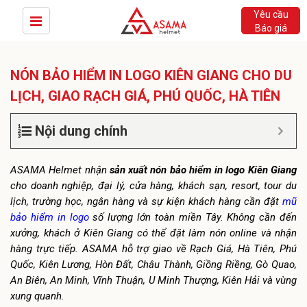
Yêu cầu
Báo giá
NÓN BẢO HIỂM IN LOGO KIÊN GIANG CHO DU
LỊCH, GIAO RẠCH GIÁ, PHÚ QUỐC, HÀ TIÊN
Nội dung chính
ASAMA Helmet nhận
sản xuất nón bảo hiểm in logo Kiên Giang
cho doanh nghiệp, đại lý, cửa hàng, khách sạn, resort, tour du
lịch, trường học, ngân hàng và sự kiện khách hàng cần đặt
mũ
bảo hiểm in logo
số lượng lớn toàn miền Tây. Không cần đến
xưởng, khách ở Kiên Giang có thể đặt làm nón online và nhận
hàng trực tiếp. ASAMA hỗ trợ giao về Rạch Giá, Hà Tiên, Phú
Quốc, Kiên Lương, Hòn Đất, Châu Thành, Giồng Riềng, Gò Quao,
An Biên, An Minh, Vĩnh Thuận, U Minh Thượng, Kiên Hải và vùng
xung quanh.