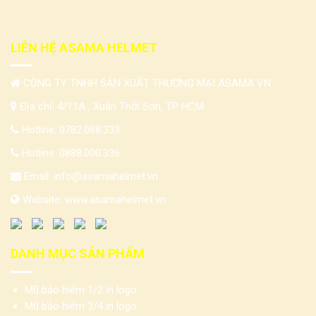
LIÊN HỆ ASAMA HELMET
CÔNG TY TNHH SẢN XUẤT THƯƠNG MẠI ASAMA VN
Địa chỉ: 4/11A , Xuân Thới Sơn, TP HCM
Hotline:
0782.088.333
Hotline:
0888.000.336
Email:
info@asamahelmet.vn
Website:
www.asamahelmet.vn
DANH MỤC SẢN PHẨM
Mũ bảo hiểm 1/2 in logo
Mũ bảo hiểm 3/4 in logo