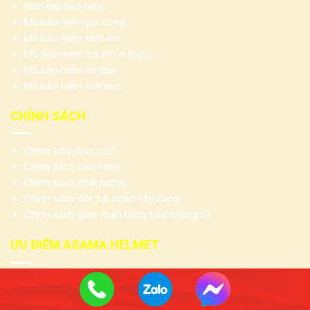
Kính mũ bảo hiểm
Mũ bảo hiểm phi công
Mũ bảo hiểm kính âm
Mũ bảo hiểm trẻ em in logo
Mũ bảo hiểm xe đạp
Mũ bảo hiểm fullface
CHÍNH SÁCH
Chính sách bảo mật
Chính sách bảo hành
Chính sách chất lượng
Chính sách đổi trả, hoàn tiền hàng
Chính sách giao nhận hàng hóa chứng từ
ƯU ĐIỂM ASAMA HELMET
Trực tiếp sản xuất nên giá cả hợp lí
Hàng đạt chuẩn CR số 51523042 QCVN 2:2021/BKHCN