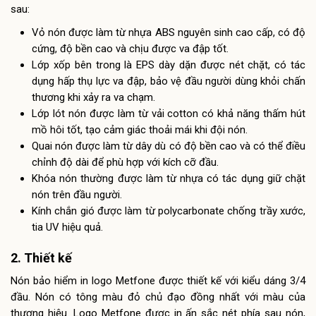
sau:
Vỏ nón được làm từ nhựa ABS nguyên sinh cao cấp, có độ
cứng, độ bền cao và chịu được va đập tốt.
Lớp xốp bên trong là EPS dày dặn được nét chặt, có tác
dụng hấp thụ lực va đập, bảo vệ đầu người dùng khỏi chấn
thương khi xảy ra va chạm.
Lớp lót nón được làm từ vải cotton có khả năng thấm hút
mồ hôi tốt, tạo cảm giác thoải mái khi đội nón.
Quai nón được làm từ dây dù có độ bền cao và có thể điều
chỉnh độ dài để phù hợp với kích cỡ đầu.
Khóa nón thường được làm từ nhựa có tác dụng giữ chặt
nón trên đầu người.
Kính chắn gió được làm từ polycarbonate chống trầy xước,
tia UV hiệu quả.
2. Thiết kế
Nón bảo hiểm in logo Metfone được thiết kế với kiểu dáng 3/4
đầu. Nón có tông màu đỏ chủ đạo đồng nhất với màu của
thương hiệu. Logo Metfone được in ấn sắc nét phía sau nón,