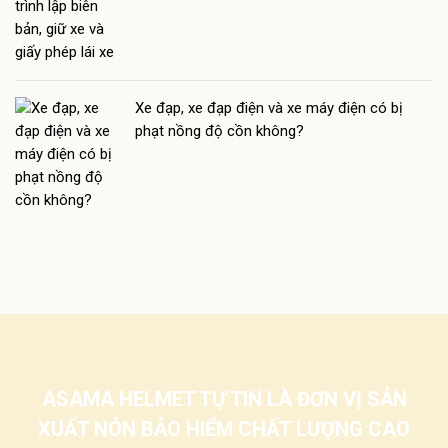
Xe đạp, xe đạp điện và xe máy điện có bị
phạt nồng độ cồn không?
ASAMA HELMET TỰ TIN LÀ ĐƠN VỊ SẢN
XUẤT NÓN BẢO HIỂM CHẤT LƯỢNG CAO