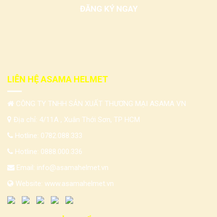
LIÊN HỆ ASAMA HELMET
CÔNG TY TNHH SẢN XUẤT THƯƠNG MẠI ASAMA VN
Địa chỉ: 4/11A , Xuân Thới Sơn, TP HCM
Hotline:
0782.088.333
Hotline:
0888.000.336
Email:
info@asamahelmet.vn
Website:
www.asamahelmet.vn