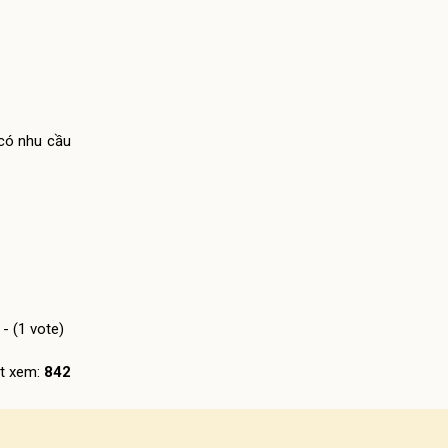
có nhu cầu
 - (1 vote)
t xem:
842