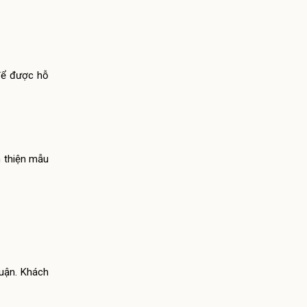
ể được hỗ
n thiện mẫu
huận. Khách