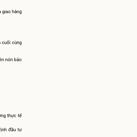
à giao hàng
 cuối cùng
rên nón bảo
ợng thực tế
định đầu tư