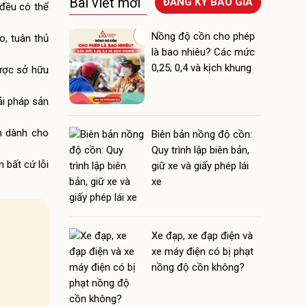
Bài viết mới
ĐĂNG KÝ BÁO GIÁ
đều có thể
Nồng độ cồn cho phép
, tuân thủ
là bao nhiêu? Các mức
0,25; 0,4 và kịch khung
được sở hữu
ải pháp sản
n dành cho
Biên bản nồng độ cồn:
Quy trình lập biên bản,
 bất cứ lỗi
giữ xe và giấy phép lái
xe
Xe đạp, xe đạp điện và
xe máy điện có bị phạt
nồng độ cồn không?