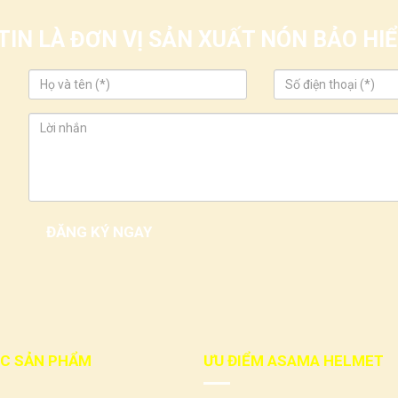
IN LÀ ĐƠN VỊ SẢN XUẤT NÓN BẢO H
C SẢN PHẨM
ƯU ĐIỂM ASAMA HELMET