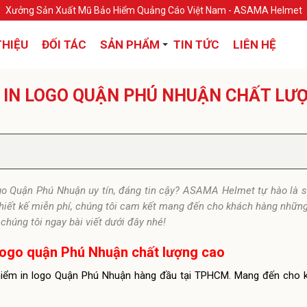
Xưởng Sản Xuất Mũ Bảo Hiểm Quảng Cáo Việt Nam - ASAMA Helmet
THIỆU
ĐỐI TÁC
SẢN PHẨM
TIN TỨC
LIÊN HỆ
 IN LOGO QUẬN PHÚ NHUẬN CHẤT LƯ
go Quận Phú Nhuận uy tín, đáng tin cậy? ASAMA Helmet tự hào là 
 thiết kế miễn phí, chúng tôi cam kết mang đến cho khách hàng nhữ
chúng tôi ngay bài viết dưới đây nhé!
logo quận Phú Nhuận chất lượng cao
o hiểm in logo Quận Phú Nhuận hàng đầu tại TPHCM. Mang đến cho 