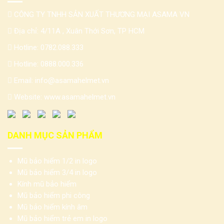
CÔNG TY TNHH SẢN XUẤT THƯƠNG MẠI ASAMA VN
Địa chỉ: 4/11A , Xuân Thới Sơn, TP HCM
Hotline:
0782.088.333
Hotline:
0888.000.336
Email:
info@asamahelmet.vn
Website:
www.asamahelmet.vn
DANH MỤC SẢN PHẨM
Mũ bảo hiểm 1/2 in logo
Mũ bảo hiểm 3/4 in logo
Kính mũ bảo hiểm
Mũ bảo hiểm phi công
Mũ bảo hiểm kính âm
Mũ bảo hiểm trẻ em in logo