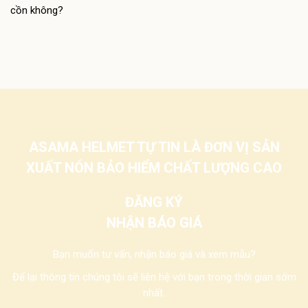
ASAMA HELMET TỰ TIN LÀ ĐƠN VỊ SẢN
XUẤT NÓN BẢO HIỂM CHẤT LƯỢNG CAO
ĐĂNG KÝ
NHẬN BÁO GIÁ
Bạn muốn tư vấn, nhận báo giá và xem mẫu?
Để lại thông tin chúng tôi sẽ liên hệ với bạn trong thời gian sớm
nhất.