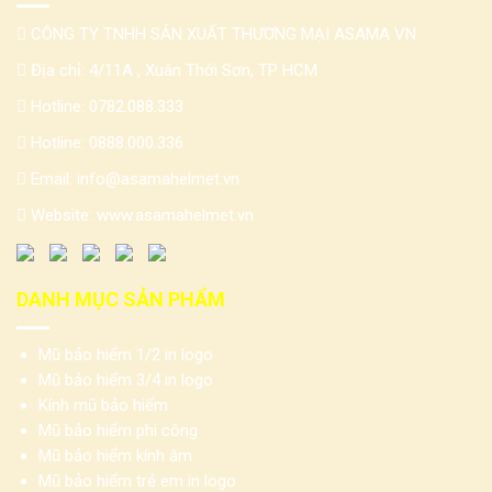
CÔNG TY TNHH SẢN XUẤT THƯƠNG MẠI ASAMA VN
Địa chỉ: 4/11A , Xuân Thới Sơn, TP HCM
Hotline:
0782.088.333
Hotline:
0888.000.336
Email:
info@asamahelmet.vn
Website:
www.asamahelmet.vn
DANH MỤC SẢN PHẨM
Mũ bảo hiểm 1/2 in logo
Mũ bảo hiểm 3/4 in logo
Kính mũ bảo hiểm
Mũ bảo hiểm phi công
Mũ bảo hiểm kính âm
Mũ bảo hiểm trẻ em in logo