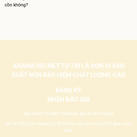
ASAMA HELMET TỰ TIN LÀ ĐƠN VỊ SẢN
XUẤT NÓN BẢO HIỂM CHẤT LƯỢNG CAO
ĐĂNG KÝ
NHẬN BÁO GIÁ
Bạn muốn tư vấn, nhận báo giá và xem mẫu?
Để lại thông tin chúng tôi sẽ liên hệ với bạn trong thời gian sớm
nhất.