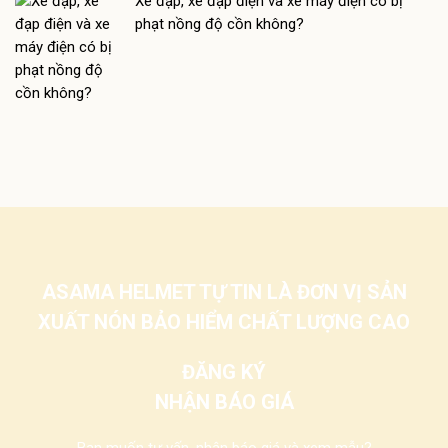
Xe đạp, xe đạp điện và xe máy điện có bị
phạt nồng độ cồn không?
ASAMA HELMET TỰ TIN LÀ ĐƠN VỊ SẢN
XUẤT NÓN BẢO HIỂM CHẤT LƯỢNG CAO
ĐĂNG KÝ
NHẬN BÁO GIÁ
Bạn muốn tư vấn, nhận báo giá và xem mẫu?