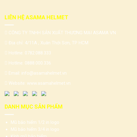
LIÊN HỆ ASAMA HELMET
CÔNG TY TNHH SẢN XUẤT THƯƠNG MẠI ASAMA VN
Địa chỉ: 4/11A , Xuân Thới Sơn, TP HCM
Hotline:
0782.088.333
Hotline:
0888.000.336
Email:
info@asamahelmet.vn
Website:
www.asamahelmet.vn
DANH MỤC SẢN PHẨM
Mũ bảo hiểm 1/2 in logo
Mũ bảo hiểm 3/4 in logo
Kính mũ bảo hiểm