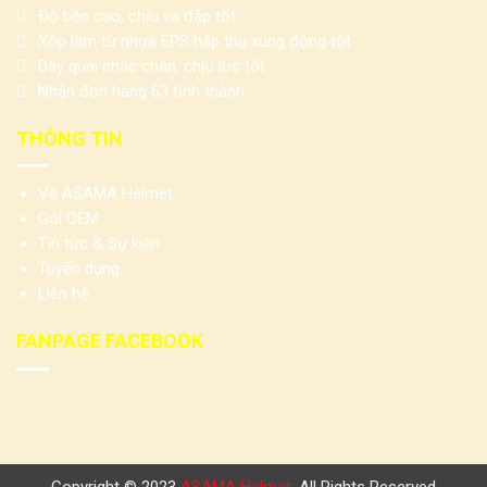
Độ bền cao, chịu va đập tốt
Xốp làm từ nhựa EPS hấp thụ xung động tốt
Dây quai chắc chắn, chịu lực tốt
Nhận đơn hàng 63 tỉnh thành
THÔNG TIN
Về ASAMA Helmet
Gói OEM
Tin tức & Sự kiện
Tuyển dụng
Liên hệ
FANPAGE FACEBOOK
Copyright © 2023
ASAMA Helmet
. All Rights Reserved