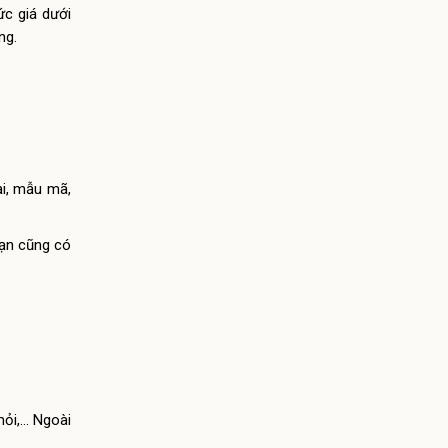
ức giá dưới
ụng.
ại, mẫu mã,
bạn cũng có
mỏi,… Ngoài