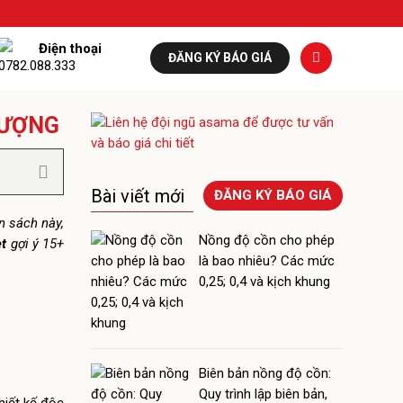
Điện thoại
ĐĂNG KÝ BÁO GIÁ
0782.088.333
 TƯỢNG
Bài viết mới
ĐĂNG KÝ BÁO GIÁ
n sách này,
Nồng độ cồn cho phép
t
gợi ý
15+
là bao nhiêu? Các mức
0,25; 0,4 và kịch khung
Biên bản nồng độ cồn:
Quy trình lập biên bản,