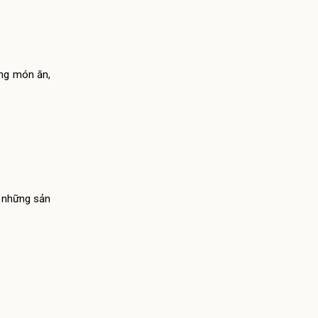
ững món ăn,
a những sản