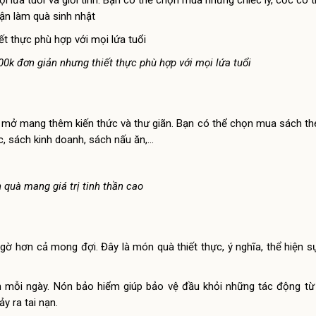
i lứa tuổi và giới tính. Bạn có thể chọn mua những chiếc ly, cốc có t
hận làm quà sinh nhật
00k đơn giản nhưng thiết thực phù hợp với mọi lứa tuổi
ận mở mang thêm kiến thức và thư giãn. Bạn có thể chọn mua sách th
, sách kinh doanh, sách nấu ăn,…
 quà mang giá trị tinh thần cao
ngờ hơn cả mong đợi. Đây là món quà thiết thực, ý nghĩa, thể hiện 
n mỗi ngày. Nón bảo hiểm giúp bảo vệ đầu khỏi những tác động từ
y ra tai nạn.