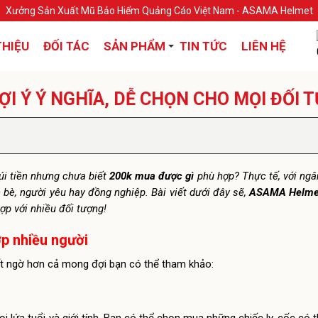
Xưởng Sản Xuất Mũ Bảo Hiểm Quảng Cáo Việt Nam - ASAMA Helmet
THIỆU
ĐỐI TÁC
SẢN PHẨM
TIN TỨC
LIÊN HỆ
ỢI Ý Ý NGHĨA, DỄ CHỌN CHO MỌI ĐỐI
úi tiền nhưng chưa biết
200k mua được gì
phù hợp? Thực tế, với ngâ
n bè, người yêu hay đồng nghiệp. Bài viết dưới đây sẽ,
ASAMA Helme
ợp với nhiều đối tượng!
ợp nhiều người
bất ngờ hơn cả mong đợi bạn có thể tham khảo: