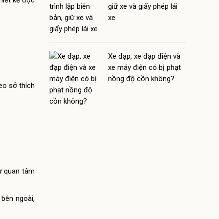
hiết kế độc
giữ xe và giấy phép lái
xe
Xe đạp, xe đạp điện và
xe máy điện có bị phạt
nồng độ cồn không?
eo sở thích
sự quan tâm
 bên ngoài,