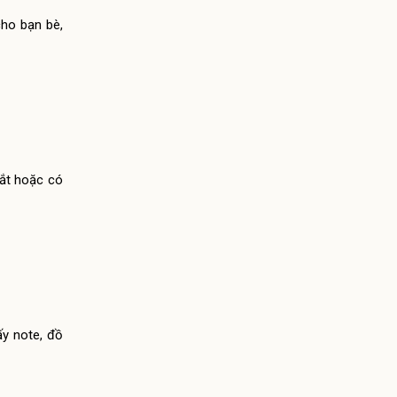
cho bạn bè,
mắt hoặc có
ấy note, đồ