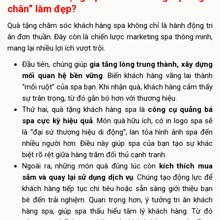
chân” làm đẹp?
Quà tặng chăm sóc khách hàng spa không chỉ là hành động tri
ân đơn thuần. Đây còn là chiến lược marketing spa thông minh,
mang lại nhiều lợi ích vượt trội.
Đầu tiên, chúng giúp
gia tăng lòng trung thành, xây dựng
mối quan hệ bền vững
. Biến khách hàng vãng lai thành
“mối ruột” của spa bạn. Khi nhận quà, khách hàng cảm thấy
sự trân trọng, từ đó gắn bó hơn với thương hiệu.
Thứ hai, quà tặng khách hàng spa là
công cụ quảng bá
spa cực kỳ hiệu quả
. Món quà hữu ích, có in logo spa sẽ
là “đại sứ thương hiệu di động”, lan tỏa hình ảnh spa đến
nhiều người hơn. Điều này giúp spa của bạn tạo sự khác
biệt rõ rệt giữa hàng trăm đối thủ cạnh tranh.
Ngoài ra, những món quà đúng lúc còn
kích thích mua
sắm và quay lại sử dụng dịch vụ
. Chúng tạo động lực để
khách hàng tiếp tục chi tiêu hoặc sẵn sàng giới thiệu bạn
bè đến trải nghiệm. Quan trọng hơn, ý tưởng tri ân khách
hàng spa, giúp spa thấu hiểu tâm lý khách hàng. Từ đó