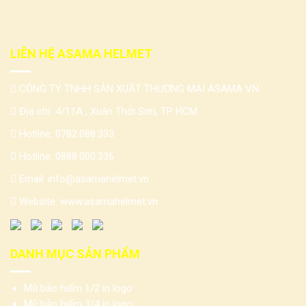
LIÊN HỆ ASAMA HELMET
CÔNG TY TNHH SẢN XUẤT THƯƠNG MẠI ASAMA VN
Địa chỉ: 4/11A , Xuân Thới Sơn, TP HCM
Hotline:
0782.088.333
Hotline:
0888.000.336
Email:
info@asamahelmet.vn
Website:
www.asamahelmet.vn
DANH MỤC SẢN PHẨM
Mũ bảo hiểm 1/2 in logo
Mũ bảo hiểm 3/4 in logo