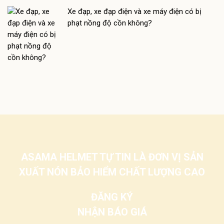
Xe đạp, xe đạp điện và xe máy điện có bị
phạt nồng độ cồn không?
ASAMA HELMET TỰ TIN LÀ ĐƠN VỊ SẢN
XUẤT NÓN BẢO HIỂM CHẤT LƯỢNG CAO
ĐĂNG KÝ
NHẬN BÁO GIÁ