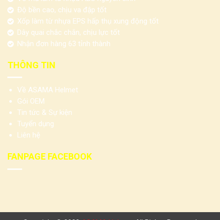
Độ bền cao, chịu va đập tốt
Xốp làm từ nhựa EPS hấp thụ xung động tốt
Dây quai chắc chắn, chịu lực tốt
Nhận đơn hàng 63 tỉnh thành
THÔNG TIN
Về ASAMA Helmet
Gói OEM
Tin tức & Sự kiện
Tuyển dụng
Liên hệ
FANPAGE FACEBOOK