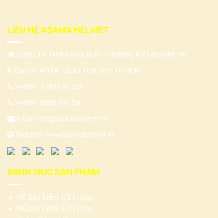
LIÊN HỆ ASAMA HELMET
CÔNG TY TNHH SẢN XUẤT THƯƠNG MẠI ASAMA VN
Địa chỉ: 4/11A , Xuân Thới Sơn, TP HCM
Hotline:
0782.088.333
Hotline:
0888.000.336
Email:
info@asamahelmet.vn
Website:
www.asamahelmet.vn
DANH MỤC SẢN PHẨM
Mũ bảo hiểm 1/2 in logo
Mũ bảo hiểm 3/4 in logo