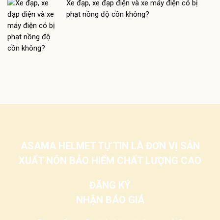
Xe đạp, xe đạp điện và xe máy điện có bị
phạt nồng độ cồn không?
ASAMA HELMET TỰ TIN LÀ ĐƠN VỊ SẢN
XUẤT NÓN BẢO HIỂM CHẤT LƯỢNG CAO
ĐĂNG KÝ
NHẬN BÁO GIÁ