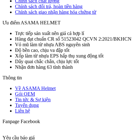
Chính sách chất lượng
Chính sách đổi trả, hoàn tiền hàng
Chính sách giao nhận hàng hóa chứng từ
Ưu điểm ASAMA HELMET
Trực tiếp sản xuất nên giá cả hợp lí
Hàng đạt chuẩn CR số 51523042 QCVN 2:2021/BKHCN
Vỏ mũ làm từ nhựa ABS nguyên sinh
Độ bền cao, chịu va đập tốt
Xốp làm từ nhựa EPS hấp thụ xung động tốt
Dây quai chắc chắn, chịu lực tốt
Nhận đơn hàng 63 tỉnh thành
Thông tin
Về ASAMA Helmet
Gói OEM
Tin tức & Sự kiện
Tuyển dụng
Liên hệ
Fanpage Facebook
Yêu cầu báo giá