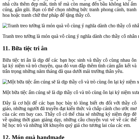
nhà cửa thêm đẹp mắt, tinh tế mà còn mang đến bầu không khí ấm
cúng, gần gũi. Bạn có thể chọn những bức tranh phong cảnh, tranh
hoa hoặc tranh chữ thư pháp để tặng thầy cô.
Tranh treo tường là món quà vô cùng ý nghĩa dành cho thầy cô nhân 
11. Bữa tiệc tri ân
Bữa tiệc tri ân là dịp để các bạn học sinh và thầy cô cùng nhau ôn
lại kỷ niệm và trò chuyện, qua đó vun đắp thêm tình cảm gắn kết và
trân trọng những năm tháng đã qua dưới mái trường thân yêu.
Một bữa tiệc ấm cúng sẽ là dịp thầy cô và trò cùng ôn lại kỷ niệm xư
Đây là cơ hội để các bạn học bày tỏ lòng biết ơn đối với thầy cô
giáo, những người đã truyền đạt kiến thức và chắp cánh cho ước mơ
của các em bay cao. Thầy cô có thể chia sẻ những kỷ niệm đẹp đẽ
về quãng thời gian giảng dạy, những câu chuyện vui vẻ về các thế
hệ học trò và những lời khuyên quý giá cho tương lai của các em.
12. Món quà handmade