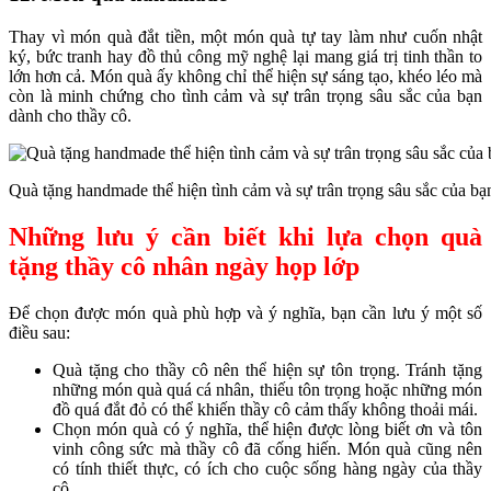
Thay vì món quà đắt tiền, một món quà tự tay làm như cuốn nhật
ký, bức tranh hay đồ thủ công mỹ nghệ lại mang giá trị tinh thần to
lớn hơn cả. Món quà ấy không chỉ thể hiện sự sáng tạo, khéo léo mà
còn là minh chứng cho tình cảm và sự trân trọng sâu sắc của bạn
dành cho thầy cô.
Quà tặng handmade thể hiện tình cảm và sự trân trọng sâu sắc của bạ
Những lưu ý cần biết khi lựa chọn quà
tặng thầy cô nhân ngày họp lớp
Để chọn được món quà phù hợp và ý nghĩa, bạn cần lưu ý một số
điều sau:
Quà tặng cho thầy cô nên thể hiện sự tôn trọng. Tránh tặng
những món quà quá cá nhân, thiếu tôn trọng hoặc những món
đồ quá đắt đỏ có thể khiến thầy cô cảm thấy không thoải mái.
Chọn món quà có ý nghĩa, thể hiện được lòng biết ơn và tôn
vinh công sức mà thầy cô đã cống hiến. Món quà cũng nên
có tính thiết thực, có ích cho cuộc sống hàng ngày của thầy
cô.