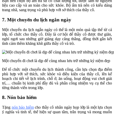
Bạn nên chọn bộ ấm trà sứ có chất lượng tốt, được làm từ nguyên
liệu cao cấp và an toàn cho sức khỏe. Bộ ấm trà nên có kiểu dáng
trang nhã, sang trọng và phù hợp với sở thích của thầy cô.
7. Một chuyến du lịch ngắn ngày
Một chuyến du lịch ngắn ngày có thể là một món quà tập thể từ cả
lớp, tổ chức cho thầy cô. Đây là cơ hội để thầy cô được thư giãn,
nghỉ ngơi sau những giờ giảng dạy căng thẳng, đồng thời gắn kết
tình cảm thêm khăng khít giữa thầy cô và trò.
Một chuyến đi chơi là dịp để cùng nhau lưu trữ những kỷ niệm đẹp
Để tổ chức một chuyến du lịch thành công, cần lựa chọn địa điểm
phù hợp với sở thích, sức khỏe và điều kiện của thầy cô, lên kế
hoạch chi tiết về lịch trình, chỗ ở, ăn uống, hoạt động vui chơi giải
trí,… chuẩn bị kinh phí đầy đủ và phân công nhiệm vụ cụ thể cho
từng thành viên trong lớp.
8. Nón bảo hiểm
Tặng
nón bảo hiểm
cho thầy cô nhân ngày họp lớp là một lựa chọn
ý nghĩa và tinh tế, thể hiện sự quan tâm, trân trọng và mong muốn