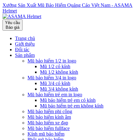
Xưởng Sản Xuất Mũ Bảo Hiểm Quảng Cáo Việt Nam - ASAMA
Helmet
Yêu cầu
Báo giá
Trang chủ
Giới thiệu
Đối tác
Sản phẩm
Mũ bảo hiểm 1/2 in logo
Mũ 1/2 có kính
Mũ 1/2 không kính
Mũ bảo hiểm 3/4 in logo
Mũ 3/4 có kính
Mũ 3/4 không kính
Mũ bảo hiểm trẻ em in logo
Mũ bảo hiểm trẻ em có kính
Mũ bảo hiểm trẻ em không kính
Mũ bảo hiểm phi công
Mũ bảo hiểm kính âm
Mũ bảo hiểm xe đạp
Mũ bảo hiểm fullface
Kính mũ bảo hiểm
Phôi mũ bảo hiểm