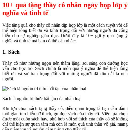
10+ quà tặng thầy cô nhân ngày họp lớp ý
nghĩa và tinh tế
Việc tặng quà cho thầy cô nhân dịp họp lớp là một cách tuyệt vời để
thể hiện lòng biết ơn và kính trọng đối với những người đã cống
hiến cho sự nghiệp giáo dục. Dưới đây là 10+ gợi ý quà tặng ý
nghĩa và tinh tế mà bạn có thể cân nhắc:
1. Sách
Thầy cô như những ngọn nến thầm lặng, soi sáng con đường học
vấn cho học trò. Sách chính là món quà ý nghĩa để thể hiện lòng
biết ơn và sự trân trọng đối với những người đã dìu dắt ta nên
người.
Sách là nguồn tri thức bất tận của nhân loại
Khi lựa chọn sách tặng thầy cô, điều quan trọng là bạn cần dành
thời gian tìm hiểu sở thích, gu đọc sách của thầy cô. Việc lựa chọn
được một cuốn sách hay, phù hợp với sở thích của thầy cô sẽ không
chỉ thể hiện sự quan tâm mà còn là món quà tinh thần vô giá, mang
đến niềm vui và nguồn cảm hứng cho thầy cô.