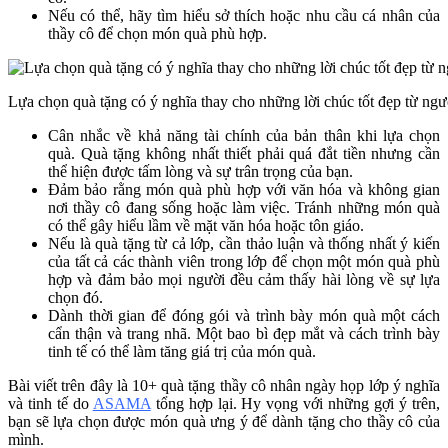
Nếu có thể, hãy tìm hiểu sở thích hoặc nhu cầu cá nhân của
thầy cô để chọn món quà phù hợp.
Lựa chọn quà tặng có ý nghĩa thay cho những lời chúc tốt đẹp từ ngư
Cân nhắc về khả năng tài chính của bản thân khi lựa chọn
quà. Quà tặng không nhất thiết phải quá đắt tiền nhưng cần
thể hiện được tấm lòng và sự trân trọng của bạn.
Đảm bảo rằng món quà phù hợp với văn hóa và không gian
nơi thầy cô đang sống hoặc làm việc. Tránh những món quà
có thể gây hiểu lầm về mặt văn hóa hoặc tôn giáo.
Nếu là quà tặng từ cả lớp, cần thảo luận và thống nhất ý kiến
của tất cả các thành viên trong lớp để chọn một món quà phù
hợp và đảm bảo mọi người đều cảm thấy hài lòng về sự lựa
chọn đó.
Dành thời gian để đóng gói và trình bày món quà một cách
cẩn thận và trang nhã. Một bao bì đẹp mắt và cách trình bày
tinh tế có thể làm tăng giá trị của món quà.
Bài viết trên đây là 10+ quà tặng thầy cô nhân ngày họp lớp ý nghĩa
và tinh tế do
ASAMA
tổng hợp lại. Hy vọng với những gợi ý trên,
bạn sẽ lựa chọn được món quà ưng ý để dành tặng cho thầy cô của
mình.