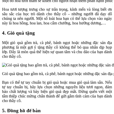
Một bó hoa tươi thắm sẽ khiến cho người nhận thêm phần hạnh phúc
Hoa tươi tượng trưng cho sự trân trọng, kính mến và lòng biết ơn
sâu sắc của học trò dành cho thầy cô – những người đã dạy dỗ
chúng ta nên người. Một số loài hoa bạn có thể lựa chọn vào ngày
này là hoa hồng, hoa lan, hoa cẩm chướng, hoa hướng dương,…
4. Giỏ quà tặng
Một giỏ quà gồm trà, cà phê, bánh ngọt hoặc những đặc sản địa
phương là một gợi ý tặng thầy cô không thể bỏ qua nhân dịp họp
lớp. Đây là món quà thể hiện sự quan tâm và chu đáo của bạn dành
cho thầy cô.
Giỏ quà tặng bao gồm trà, cà phê, bánh ngọt hoặc những đặc sản đị
Bạn có thể tự tay chuẩn bị giỏ quà hoặc mua giỏ quà làm sẵn. Nếu
tự tay chuẩn bị, hãy lựa chọn những nguyên liệu tươi ngon, đảm
bảo chất lượng và bày biện giỏ quà đẹp mắt. Đừng quên viết một
tấm thiệp chúc mừng chân thành để gửi gắm tình cảm của bạn dành
cho thầy cô.
5. Đồng hồ để bàn