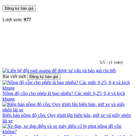
Đăng ký báo giá
Lượt xem:
977
5/5 - (1 vote)
Bài viết mới
Đăng ký báo giá
Nồng độ cồn cho phép là bao nhiêu? Các mức 0,25; 0,4 và kịch
khung
Biên bản nồng độ cồn: Quy trình lập biên bản, giữ xe và giấy phép
lái xe